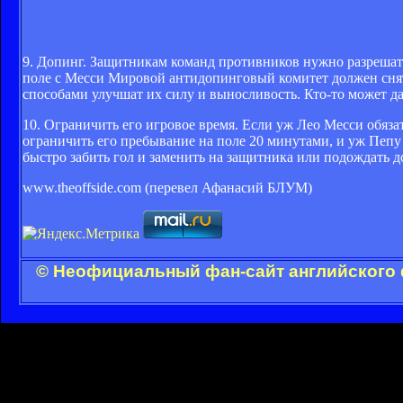
9. Допинг. Защитникам команд противников нужно разрешать 
поле с Месси Мировой антидопинговый комитет должен снят
способами улучшат их силу и выносливость. Кто-то может 
10. Ограничить его игровое время. Если уж Лео Месси обязат
ограничить его пребывание на поле 20 минутами, и уж Пепу 
быстро забить гол и заменить на защитника или подождать д
www.theoffside.com (перевел Афанасий БЛУМ)
© Неофициальный фан-сайт английского 