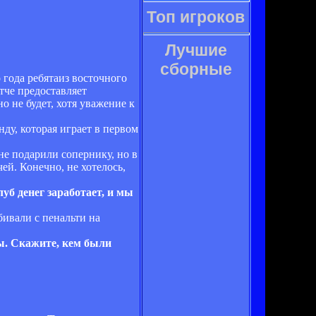
Топ игроков
Лучшие
сборные
 года ребятаиз восточного
тче предоставляет
 не будет, хотя уважение к
ду, которая играет в первом
не подарили сопернику, но в
ей. Конечно, не хотелось,
б денег заработает, и мы
бивали с пенальти на
ы. Скажите, кем были