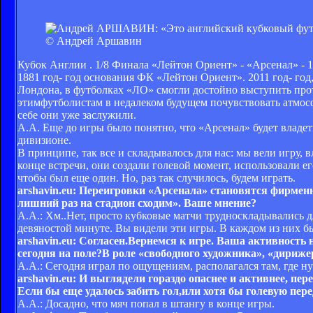
© Андрей Аршавин
Кубок Англии . 1/8 Финала «Лейтон Ориент» - «Арсенал» - 1
1881 год- год основания ФК «Лейтон Ориент». 2011 год- год,
Лондона, в футболках «ЛО» смогли достойно выступить про
этимфутболистам в недалеком будущем почувствовать атмосф
себе они уже заслужили.
А.А. Еще до игры было понятно, что «Арсенал» будет владет
дивизионе.
В принципе, так все и складывалось для нас: мы вели игру,
конце встречи, они создали голевой момент, использовали его
чтобы был еще один. Но, раз так случилось, будем играть.
arshavin.
eu: Переигровки «Арсенала» становятся фирменн
лишний раз на стадион сходим». Ваше мнение?
А.А.: Хм..Нет, просто кубковые матчи трудноскладывались дл
девяностой минуте. Вы видели эти игры. В каждом из них б
arshavin.
eu: Согласен.Вернемся к игре. Ваша активность
сегодня на поле?В роле «свободного художника», «дириже
А.А.: Сегодня играл по ощущениям, располагался там, где н
arshavin.
eu: И выглядели гораздо опаснее и активнее, пе
Если бы еще удалось забить гол,или хотя бы голевую перед
А.А.: Досадно, что мяч попал в штангу в конце игры.