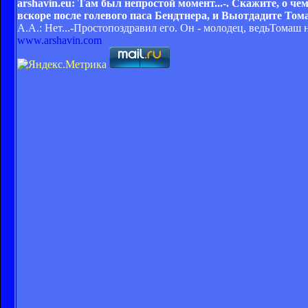
arshavin.
eu: Там был непростой момент...-. Скажите, о ч
вскоре после голевого паса Бендтнера, и Выотдадите То
А.А.: Нет...-Простопоздравил его. Он - молодец, ведьТомаш н
www.arshavin.com