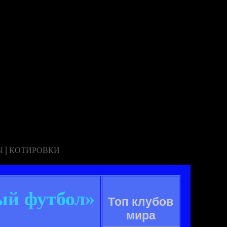
|
Ы
КОТИРОВКИ
ый футбол»
Топ клубов
мира