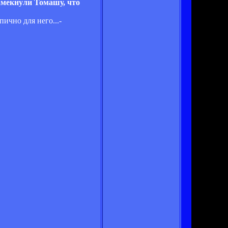
намекнули Томашу, что
ично для него...-