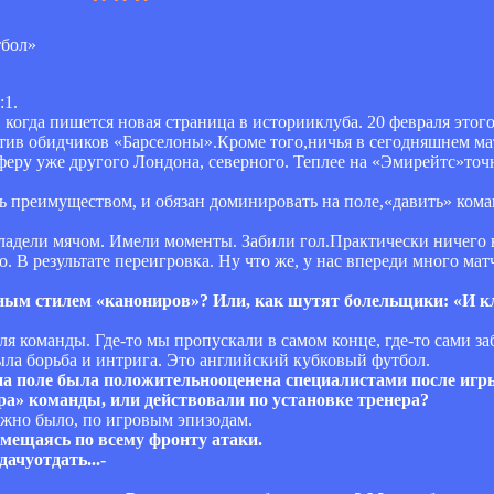
:1.
 когда пишется новая страница в историиклуба. 20 февраля этого
тив обидчиков «Барселоны».Кроме того,ничья в сегодняшнем ма
еру уже другого Лондона, северного. Теплее на «Эмирейтс»точно
ь преимуществом, и обязан доминировать на поле,«давить» коман
 владели мячом. Имели моменты. Забили гол.Практически ничего 
. В результате переигровка. Ну что же, у нас впереди много матч
ым стилем «канониров»? Или, как шутят болельщики: «И клу
я команды. Где-то мы пропускали в самом конце, где-то сами за
ыла борьба и интрига. Это английский кубковый футбол.
 на поле была положительнооценена специалистами после игр
ра» команды, или действовали по установке тренера?
ужно было, по игровым эпизодам.
ремещаясь по всему фронту атаки.
ачуотдать...-