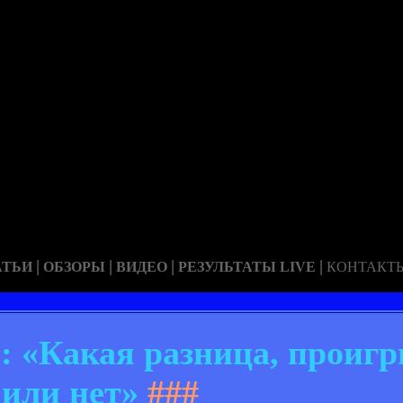
|
|
|
|
АТЬИ
ОБЗОРЫ
ВИДЕО
РЕЗУЛЬТАТЫ LIVE
КОНТАКТ
«Какая разница, проиг
или нет»
###