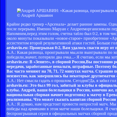
© Андрей Аршавин
Крайне редко тренер «Арсенала» делает ранние замены. Одн
после перерыва. Именно Маруан с Андрееморганизовали пер
Напомним,перед этим голом, счетна табло был 0:2, в том ч
около минуты показывали «новое-старое» приобретение «Арс
ассистентом второй результативной атаки гостей. Больше гол
arshavin.eu:
Проигрывая 0:2, Вам удалось спасти игру от 
А.А.: Какая разница, проигрывали мы,или выигрывали по ход
победили,значит, потеряли два очка...- Я считаю, если мы 
arshavin.eu: В «Зените», в сборной России,Вы постоянно
передачи, заработанные пенальти, штрафные. Поэтому бо
Вас часто меняют на 70, 71, 72 минутах матча. Страшно п
неизвестно, как завершились бы некоторые другиематчи 
А.А.: Нет смысла гадать о прошлом. Сегодня?Да, я забил гол
arshavin.eu: Это был 99 гол, забитый за клубы в официал
клубы. Андрей, ваши болельщики в России, конечно же, п
национальная сборная начнет подготовку к матчу в Ерев
реализованы. Что может сказать капитан сборной России
А.А.: Я думаю, нам предстоит провести непростой матч. Мы 
победы над армянами в этом матче наши болельщики. Я счит
беспроигрышная серия в официальных матчах сборной продол