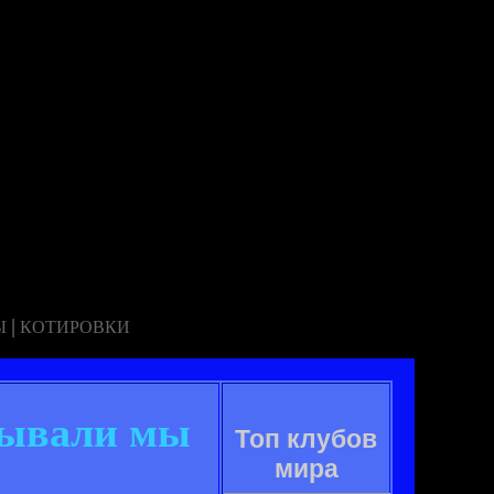
|
Ы
КОТИРОВКИ
рывали мы
Топ клубов
мира