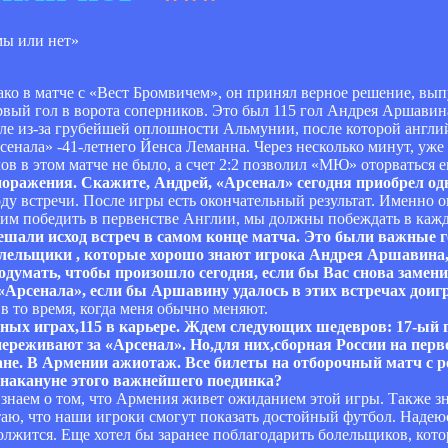
ако в матче с «Вест Бромвичем», он принял верное решение, вы
вый гол в ворота соперников. Это был 115 гол Андрея Аршавин
исле из-за грубейшей оплошности Альмунии, после которой англ
енала» -41-летнего Йенса Леманна. Через несколько минут, уже
ов в этом матче не было, а счет 2:2 позволил «МЮ» оторваться е
поражения. Скажите, Андрей, «Арсенал» сегодня приобрел од
у встречи. После игры есть окончательный результат. Именно он
хотим победить в первенстве Англии, мы должны побеждать в каж
 решали исход встреч в самом конце матча. Это были важные 
лельщики , которые хорошо знают игрока Андрея Аршавина, 
одумать, чтобы произошло сегодня, если бы Вас снова заменил
«Арсенала», если бы Аршавину удалось в этих встречах доигр
 в то время, когда меня обычно меняют.
ьных играх,115 в карьере. Ждем следующих шедевров: 17-ый г
ереживают за «Арсенал». Но,для них,сборная России на перв
ане. В Армении ажиотаж. Все билеты на отборочный матч с 
 накануне этого важнейшего поединка?
знаем о том, что Армения живет ожиданием этой игры. Также зн
аю, что наши игроки смогут показать достойный футбол. Надеюс
жится. Еще хотел бы заранее поблагодарить болельщиков, котор