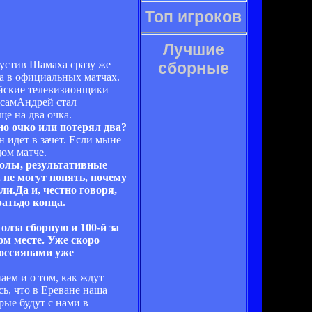
Топ игроков
Лучшие
пустив Шамаха сразу же
сборные
а в официальных матчах.
ийские телевизионщики
 самАндрей стал
ще на два очка.
но очко или потерял два?
 идет в зачет. Если мыне
дом матче.
голы, результативные
не могут понять, почему
и.Да и, честно говоря,
атьдо конца.
олза сборную и 100-й за
ом месте. Уже скоро
россиянами уже
аем и о том, как ждут
ь, что в Ереване наша
ые будут с нами в