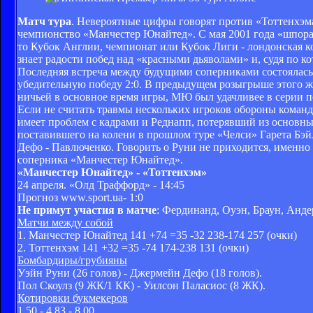
Матч тура
. Невероятные цифры говорят против «Тоттенхэм
чемпионство «Манчестер Юнайтед». С мая 2001 года «шпорам»
то Кубок Англии, чемпионат или Кубок Лиги - лондонская к
знает радости побед над «красными дьяволами» и, судя по к
Последняя встреча между будущими соперниками состоялась
убедительную победу 2:0. В предыдущем розыгрыше этого же
ничьей в основное время игры, МЮ был удачливее в серии п
Если не считать травмы нескольких игроков обороны коман
имеет проблем с кадрами и Реднапп, потерявший из основны
поставившего на колени в прошлом туре «Челси» Гарета Бэй
Дефо - Павлюченко. Говорить о Руни не приходится, именно 
соперника «Манчестер Юнайтед».
«Манчестер Юнайтед» - «Тоттенхэм»
24 апреля. «Олд Траффорд» - 14:45
Прогноз www.sport.ua- 1:0
Не примут участия в матче
: Фердинанд, Оуэн, Браун, Анде
Матчи между собой
1. Манчестер Юнайтед 141 +74 =35 -32 238-174 257 (очки)
2. Тоттенхэм 141 +32 =35 -74 174-238 131 (очки)
Бомбардиры/грубияны
Уэйн Руни (26 голов) - Джермейн Дефо (18 голов).
Пол Скоулз (9 ЖК/1 КК) - Уилсон Паласиос (8 ЖК).
Котировки букмекеров
1.50 - 4.83 - 8.00