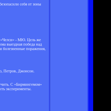
безопасили себя от зоны
ы «Челси» - МЮ. Цель же
има выездная победа над
ли болезненные поражения,
ьо, Петров, Джонсон.
лучить. С «Бирмингемом»
ить эксперименты.