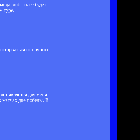
авда, добыть ее будет
м туре.
 оторваться от группы
лет является для меня
 матчах две победы. В