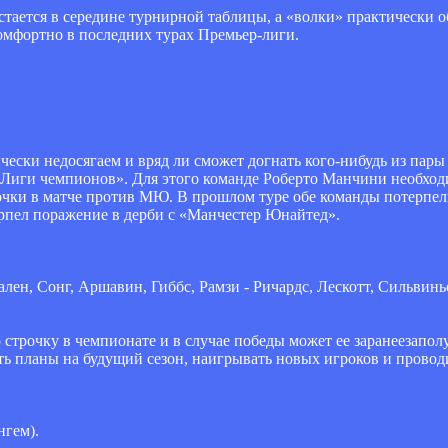
тается в середине турнирной таблицы, а «волки» практически о
комфортно в последних турах Премьер-лиги.
чески недосягаем и вряд ли сможет догнать кого-нибудь из пар
 Лиги чемпионов». Для этого команде Роберто Манчини необход
 очки в матче против МЮ. В прошлом туре обе команды потерпе
рпел поражение в дерби с «Манчестер Юнайтед».
мален, Сонг, Аршавин, Гиббс, Рамзи - Ричардс, Лескотт, Сильвин
строчку в чемпионате и в случае победы может ее заранеезапо
ть планы на будущий сезон, наигрывать новых игроков и провод
нгем).