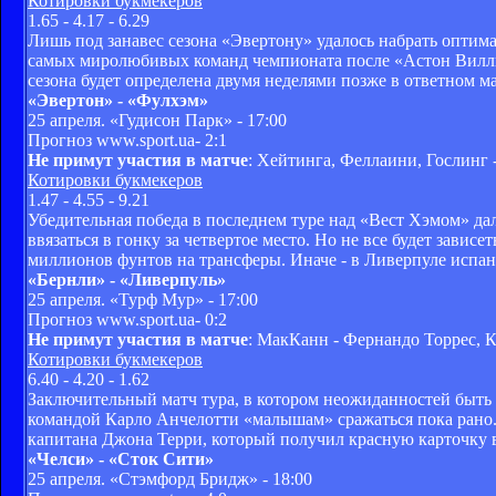
Котировки букмекеров
1.65 - 4.17 - 6.29
Лишь под занавес сезона «Эвертону» удалось набрать оптима
самых миролюбивых команд чемпионата после «Астон Виллы
сезона будет определена двумя неделями позже в ответном м
«Эвертон» - «Фулхэм»
25 апреля. «Гудисон Парк» - 17:00
Прогноз www.sport.ua- 2:1
Не примут участия в матче
: Хейтинга, Феллаини, Гослинг 
Котировки букмекеров
1.47 - 4.55 - 9.21
Убедительная победа в последнем туре над «Вест Хэмом» да
ввязаться в гонку за четвертое место. Но не все будет завис
миллионов фунтов на трансферы. Иначе - в Ливерпуле испанс
«Бернли» - «Ливерпуль»
25 апреля. «Турф Мур» - 17:00
Прогноз www.sport.ua- 0:2
Не примут участия в матче
: МакКанн - Фернандо Торрес, К
Котировки букмекеров
6.40 - 4.20 - 1.62
Заключительный матч тура, в котором неожиданностей быть 
командой Карло Анчелотти «малышам» сражаться пока рано. 
капитана Джона Терри, который получил красную карточку в
«Челси» - «Сток Сити»
25 апреля. «Стэмфорд Бридж» - 18:00