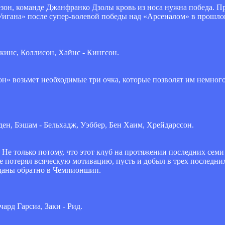
зон, команде Джанфранко Дзолы кровь из носа нужна победа. Пр
Уигана» после супер-волевой победы над «Арсеналом» в прошло
мкинс, Коллисон, Хайнс - Кингсон.
он» возьмет необходимые три очка, которые позволят им немного
ден, Бэшам - Бельхадж, Уэббер, Бен Хаим, Хрейдарссон.
е только потому, что этот клуб на протяжении последних семи 
е потерял всяческую мотивацию, пусть и добыл в трех последних
оданы обратно в Чемпионшип.
чард Гарсиа, Заки - Рид.