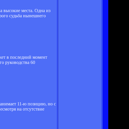
а высокие места. Одна из
рого судьба нынешнего
жет в последний момент
ого руководства 60
анимает 11-ю позицию, но с
есмотря на отсутствие