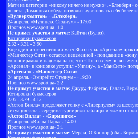
Матч из категории «никому ничего не нужно». «Блэкберн» ос
вылета. Домашняя победа позволит чувствовать себя более 
«Вулверхэмптон» - «Блэкберн»
24 апреля. «Мулинекс Стэдиум» - 17:00
Прогноз www.sport.ua- 1:0
Не примет участия в матче
: Кайтли (Вулвз).
Котировки букмекеров
2.32 - 3.31 - 3.50
Еще один интереснейший матч 36-го тура. «Арсенал» практи
«Манчестер Сити» остается неизменной - попадание в «зону
«канонирами» и надежда на то, что «Тоттенхэм» не возьмет
«Арсенал» в концовке уступил «Уигану», а «МанСити» поте
«Арсенал» - «Манчестер Сити»
24 апреля. «Эмирэйтс Стэдиум» - 19:30
Прогноз www.sport.ua- 2:2
Не примут участия в матче
: Джуру, Фабрегас, Галлас, Вер
Котировки букмекеров
2.05 - 3.79 - 4.12
«Астон Вилла» продолжает гонку с «Ливерпулем» за шестую 
ситуация ясна - середина турнирной таблицы и можно строи
«Астон Вилла» - «Бирмингем»
25 апреля. «Вилла Парк» - 14:00
Прогноз www.sport.ua- 3:1
Не примут участия в матче
: Мерфи, О'Коннор (оба - Бирми