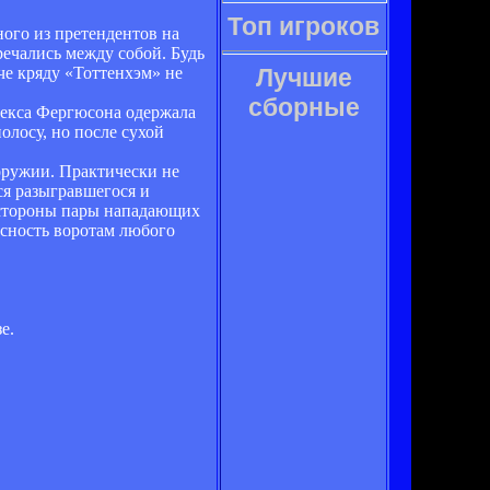
Топ игроков
ого из претендентов на
речались между собой. Будь
че кряду «Тоттенхэм» не
Лучшие
сборные
лекса Фергюсона одержала
олосу, но после сухой
оружии. Практически не
ся разыгравшегося и
о стороны пары нападающих
асность воротам любого
е.