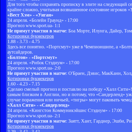
Для того чтобы сохранять прописку в элите на следующий се
крайне сложно, учитывая возвышенное состояние игроков «
«Вест Хэм» - «Уиган»
24 апреля. «Болейн Граунд» - 17:00
Прогноз www.sport.ua- 1:1
Не примут участия в матче
: Боа Морте, Илунга, Дайер, То
Котировки букмекеров
1.88 - 3.73 - 4.75
Здесь все понятно. «Портсмут» уже в Чемпионшипе, а «Болт
аутсайдеров.
«Болтон» - «Портсмут»
24 апреля. «Рибок Стэдиум» - 17:00
Прогноз www.sport.ua- 2:0
Не примут участия в матче
: О'Браен, Дэвис, МакКанн, Хол
Котировки букмекеров
1.60 - 4.23 - 7.15
Сделаю смелый прогноз и поставлю на победу «Халл Сити»! Н
самым близким в Англии, но и потому, что «Сандерленд» уж
случае поражения или ничьей, «тигры» могут паковать чем
«Халл Сити» - «Сандерленд»
24 апреля. «Кингстон Коммуникэйшнс Стэдиум» - 17:00
Прогноз www.sport.ua- 2:1
Не примут участия в матче
: Заятт, Хант, Гарднер, Эшби, Ри
Котировки букмекеров
2.29 - 3.42 - 3.42