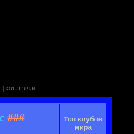
|
Ы
КОТИРОВКИ
с
###
Топ клубов
мира