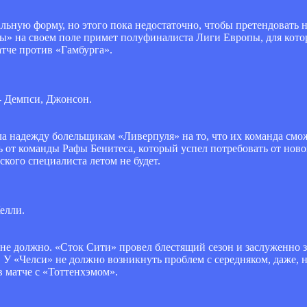
льную форму, но этого пока недостаточно, чтобы претендовать н
» на своем поле примет полуфиналиста Лиги Европы, для кото
атче против «Гамбурга».
- Демпси, Джонсон.
ла надежду болельщикам «Ливерпуля» на то, что их команда смо
еть от команды Рафы Бенитеса, который успел потребовать от нов
кого специалиста летом не будет.
елли.
не должно. «Сток Сити» провел блестящий сезон и заслуженно з
У «Челси» не должно возникнуть проблем с середняком, даже, н
 матче с «Тоттенхэмом».