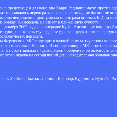
а» в предстоящем для команды Харри Реднаппа матче против одн
 не удавалось переиграть своего соперника, где бы они не вст
оманда непременно проигрывала или играла вничью. В 21-м мат
отировкам букмекеров, не узнает в ближайшую субботу.
 1 декабря 2009 года в розыгрыше Кубка Англии, где команда А
 турнира «Тоттенхэму» едва не удалось прервать свою черную п
ослематчевых пенальти.
ды Фергюсона, МЮ подходит к важнейшему матчу сезона во все
х игроков только Ленонна. В составе «шпор» МЮ стоит опасать
ла. Не стоит забывать «дьявольской» обороне и об опасности с
от этого игрока на сегодняшний день исходит самая большая оп
рсон, Уэлбек - Дженас, Леннон, Кранчар, Кудичини, Вудгейт, Роз