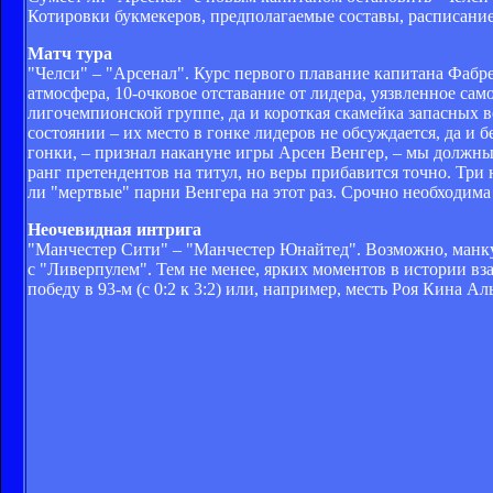
Котировки букмекеров, предполагаемые составы, расписание
Матч тура
"Челси" – "Арсенал". Курс первого плавание капитана Фабр
атмосфера, 10-очковое отставание от лидера, уязвленное сам
лигочемпионской группе, да и короткая скамейка запасных 
состоянии – их место в гонке лидеров не обсуждается, да 
гонки, – признал накануне игры Арсен Венгер, – мы должны 
ранг претендентов на титул, но веры прибавится точно. Три
ли "мертвые" парни Венгера на этот раз. Срочно необходим
Неочевидная интрига
"Манчестер Сити" – "Манчестер Юнайтед". Возможно, манку
с "Ливерпулем". Тем не менее, ярких моментов в истории 
победу в 93-м (с 0:2 к 3:2) или, например, месть Роя Кина А