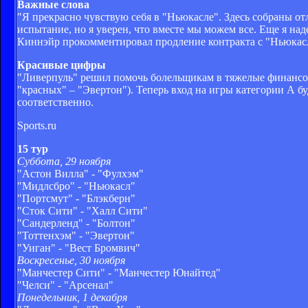
Важные слова
"Я прекрасно чувствую себя в "Ньюкасле". Здесь собраны о
испытание, но я уверен, что вместе мы можем все. Еще я над
Киннэйр прокомментировал продление контракта с "Ньюкасл
Красивые цифры
"Ливерпуль" решил помочь болельщикам в тяжелые финансовые
"красных" – "Эвертон"). Теперь вход на игры категории А бу
соответственно.
Sports.ru
15 тур
Суббота, 29 ноября
"Астон Вилла" - "Фулхэм"
"Мидлсбро" - "Ньюкасл"
"Портсмут" - "Блэкберн"
"Сток Сити" - "Халл Сити"
"Сандерленд" - "Болтон"
"Тоттенхэм" - "Эвертон"
"Уиган" - "Вест Бромвич"
Воскресенье, 30 ноября
"Манчестер Сити" - "Манчестер Юнайтед"
"Челси" - "Арсенал"
Понедельник, 1 декабря