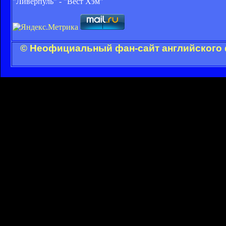
"Ливерпуль" - "Вест Хэм"
© Неофициальный фан-сайт английского 