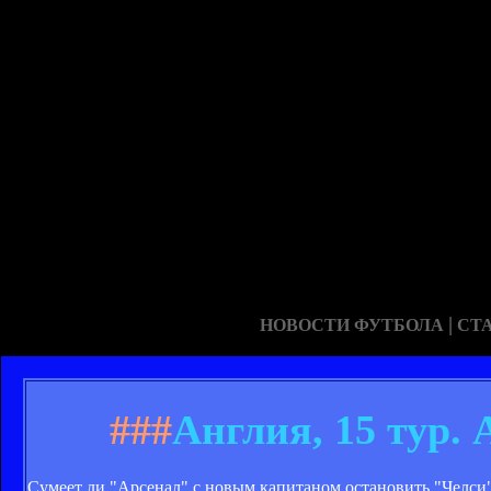
|
НОВОСТИ ФУТБОЛА
СТ
###
Англия, 15 тур.
Сумеет ли "Арсенал" с новым капитаном остановить "Челси"