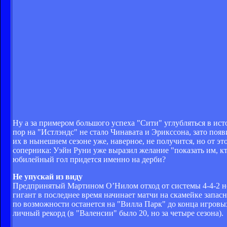
Ну а за примером большого успеха "Сити" углубляться в ис
пор на "Истлэндс" не стало Чинавата и Эрикссона, зато поя
их в нынешнем сезоне уже, наверное, не получится, но от э
соперника: Уэйн Руни уже выразил желание "показать им, кто
юбилейный гол придется именно на дерби?
Не упускай из виду
Предпринятый Мартином О’Нилом отход от системы 4-4-2 не
гигант в последнее время начинает матчи на скамейке запас
по возможности останется на "Вилла Парк" до конца игровых
личный рекорд (в "Валенсии" было 20, но за четыре сезона).