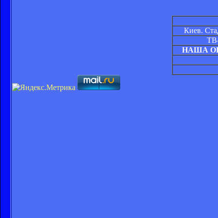
Киев. Ста
ТВ-
НАША О