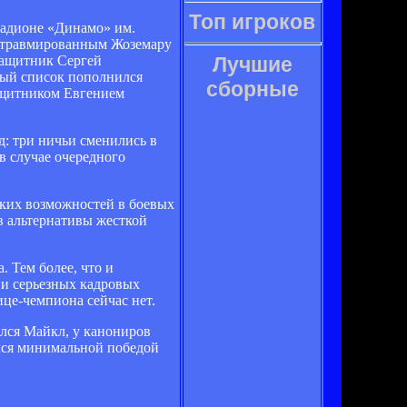
Топ игроков
тадионе «Динамо» им.
К травмированным Жоземару
защитник Сергей
Лучшие
ный список пополнился
сборные
щитником Евгением
д: три ничьи сменились в
в случае очередного
дких возможностей в боевых
в альтернативы жесткой
 Тем более, что и
 и серьезных кадровых
вице-чемпиона сейчас нет.
лся Майкл, у канониров
ился минимальной победой