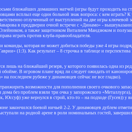
восьми ближайших домашних матчей (игры будут проходить на с
мовцами всплыл еще один больной знак вопроса: с кем играть? 
ветственно отлученный от выступлений на две игры ключевой 
 Заварова в преддверии очной встречи с «Динамо» - вышеуказан
лейником, а также защитником Виталием Мандзюком и полуза
рава играть против клуба-правообладателя.
ии команды, которая не может добиться победы уже 4 игры подря
ии» (1:3). Как результат – 8 строчка в таблице и перспектива 
тся лишь на ближайший резерв, у которого появилась одна из ре
й обойме. В игровом плане вряд ли следует ожидать от канониро
а» на последнем рубеже у динамовцев сейчас не все гладко).
транжирить возможности для пополнения своего очкового запаса.
дома без проблем взяли три очка у запорожского «Металлурга),
ик, Юссуф) уже вернулся в строй, кто-то – на подходе (Гусев)) у 
не закончился боевой ничьей 2-2. У динамовцев дублем отмети
выступали на родной арене в роли номинальных гостей, заверш