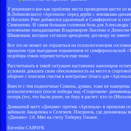
У решившего кое-как проблему места проведения шести из 
В.Лобановского) «Арсенала» перед дерби с земляками-дина
и Виталию Реве добавился удаленный в Симферополе и соот
Симоненко. И самая большая головная боль для Александра
основными нападающими Владимиром Лысенко и Денисом О
Шмаковым, которые согласно арендному договору не имеют п
Все это не может не отразиться на психологическом состоян
прошлом туре выездным поражением от симферопольской «Тавр
недобора очков переместиться еще ниже.
Рассчитывать в такой ситуации наставнику канониров остае
условиях доказать свою обоснованность на место в стартово
обороне с поиском счастья в контратаке (благо для «Арсенал
Вместе с тем подопечные Семина, думаю, тоже не намерены 
психологических (после победы над «Спартаком» динамовцы 
потерь (тех, что были ранее, не беру в расчет: кто-то (Михал
Домашний матч «Динамо» против «Арсенала» в прошлом сезо
забивали Закарлюка и Селезнев. Поединок, где динамовцы 
«Динамо» 1:0. Мяч на счету Тибериу Гиоане.
Евгенйи САВЧУК