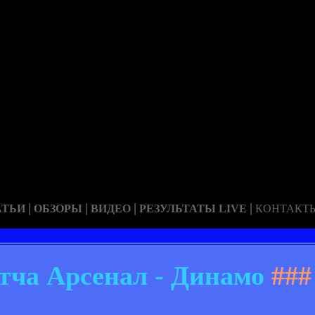
|
|
|
|
АТЬИ
ОБЗОРЫ
ВИДЕО
РЕЗУЛЬТАТЫ LIVE
КОНТАКТ
тча Арсенал - Динамо
###