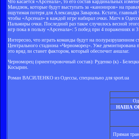
Что касается «Арсенала», то его состав кардинальных изм
Мандзюк, которые будут выступать за «канониров» на правах
ощутимая потеря для Александра Заварова. Кстати, главный тр
чтобы «Арсенал» в каждой игре набирал очки. Матч в Одесс
Пальмиры очки. Последний раз такое случилось весной этого 
игр пока в пользу «Арсенала»: 5 побед при 4 поражениях и 3
Интересно, что играть команды будут на полуразрушенном 
Центрального стадиона «Черноморец». Уже демонтирована по
это вряд ли станет фактором, который обеспечит аншлаг.
Черноморец (ориентировочный состав): Руденко (к) - Белецк
Косырин.
Роман ВАСИЛЕНКО из Одессы, специально для sport.ua
Од
НАША О
Прямая тран