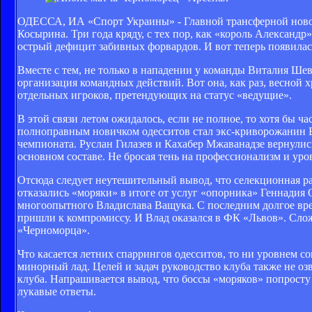
ОДЕССА, ИА «Спорт Украины» - Главной трансферной новос
Косырина. Три года кряду, с тех пор, как «король Алексан
острый дефицит забивных форвардов. И вот теперь появилась
Вместе с тем, не только в нападении у команды Виталия Ше
организация командных действий. Вот она, как раз, весной 
отдельных игроков, претендующих на статус «ведущие».
В этой связи летом ожидалось, если не полное, то хотя бы ч
полноправным новичком одесситов стал экс-криворожанин В
чемпионата. Руслан Гилазев и Кахабер Мжаванадзе вернулись 
основном составе. Не бросая тень на профессионализм и уро
Отсюда следует неутешительный вывод, что селекционная р
отказались «моряки» в итоге от услуг «опорника» Геннади
многоопытного Владислава Ващука. С последним долгое врем
пришли к компромиссу. И Влад оказался в ФК «Львов». Слож
«Черноморца».
Что касается летних спаррингов одесситов, то ни уровнем с
минорный лад. Целей и задач руководство клуба также не о
клуба. Напрашивается вывод, что боссы «моряков» попросту 
лукавые ответы.