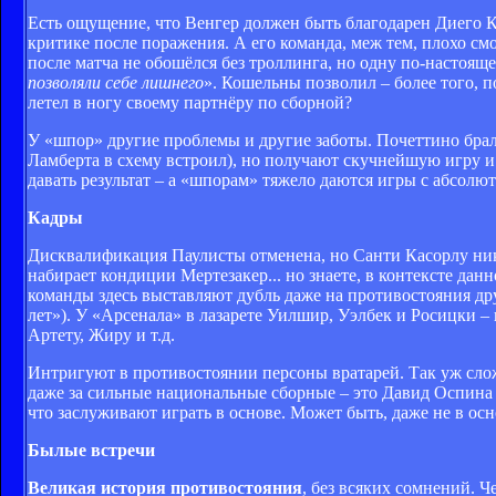
Есть ощущение, что Венгер должен быть благодарен Диего 
критике после поражения. А его команда, меж тем, плохо см
после матча не обошёлся без троллинга, но одну по-настояще
позволяли себе лишнего
». Кошельны позволил – более того, п
летел в ногу своему партнёру по сборной?
У «шпор» другие проблемы и другие заботы. Почеттино брал
Ламберта в схему встроил), но получают скучнейшую игру и
давать результат – а «шпорам» тяжело даются игры с абсол
Кадры
Дисквалификация Паулисты отменена, но Санти Касорлу никт
набирает кондиции Мертезакер... но знаете, в контексте дан
команды здесь выставляют дубль даже на противостояния др
лет»). У «Арсенала» в лазарете Уилшир, Уэлбек и Росицки – 
Артету, Жиру и т.д.
Интригуют в противостоянии персоны вратарей. Так уж слож
даже за сильные национальные сборные – это Давид Оспина 
что заслуживают играть в основе. Может быть, даже не в ос
Былые встречи
Великая
история противостояния
, без всяких сомнений. 