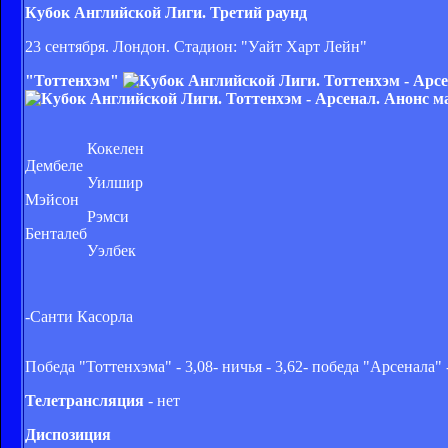
Кубок Английской Лиги. Третий раунд
23 сентября. Лондон. Стадион: "Уайт Харт Лейн"
"Тоттенхэм"
Кокелен
Дембеле
Уилшир
Мэйсон
Рэмси
Бенталеб
Уэлбек
-
Санти Касорла
Победа "Тоттенхэма" - 3,08- ничья - 3,62- победа "Арсенала" 
Телетрансляция
- нет
Диспозиция