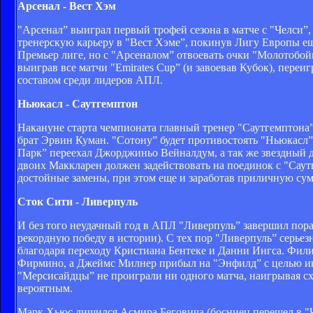
Арсенал - Вест Хэм
"Арсенал” выиграл первый трофей сезона в матче с "Челси”
тренерскую карьеру в "Вест Хэме”, покинув Лигу Европы ещ
Премьер лиге, но с "Арсеналом” отвоевать очки "Молотобой
выиграв все матчи "Emirates Cup” (и завоевав Кубок), пере
составом среди лидеров АПЛ.
Ньюкасл - Саутгемптон
Накануне старта чемпионата главный тренер "Саутгемптона”
брат Эрвин Куман. "Сотону” будет противостоять "Ньюкасл”
Парк” переехал Джорджиньо Вейналдум, а так же звездный 
двоих Маккларен должен задействовать на поединок с "Саут
достойные замены, при этом еще и заработав приличную сум
Сток Сити - Ливерпуль
И без того неудачный год в АПЛ "Ливерпуль” завершил пора
рекордную победу в истории). С тех пор "Ливерпуль” серье
благодаря переходу Кристиана Бентеке и Данни Ингса. Фили
Фирмино, а Джеймс Милнер прибыл на "Энфилд” с целью игра
"Мерсисайдцы” не проиграли ни одного матча, наигрывая сх
вероятным.
Марк Хьюс лишился Асмира Беговича (босниец перешел в "Ч