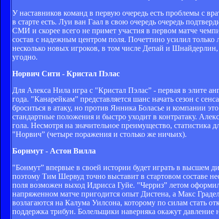
У наставников команд в первую очередь есть проблемы с вра
в старте есть. Луи ван Гаал в свою очередь очередь подтве
СМИ и скорее всего не примет участия в первом матче чемпи
состав с надежным центром поля. Почеттино усилил только 
несколько новых игроков, в том числе Депай и Шнайдерлин,
угодно.
Норвич Сити - Кристал Пэлас
Для Алекса Нила игра с "Кристал Пэлас” - первая в элите ан
года. "Канарейкам” представляется шанс начать сезон с сен
броситься в атаку, но против Янника Боласье и компании это
стандартные положения и быстро уходит в контратаку. Алек
гола. Несмотря на значительное преимущество, статистика дл
"Норвич” (четыре поражения и столько же ничьих).
Борнмут - Астон Вилла
"Бонмут” впервые в своей истории будет играть в высшем д
поэтому Тим Шервуд точно выставит в стартовом составе нес
поля возможен выход Идрисса Гуйе. "Черриз” летом оформил
напряженном матче пригодится опыт Дистена, а Макс Граде
возлагаются на Калума Уилсона, которому по силам стать от
поддержка трибун. Болельщики наверняка окажут давление на 