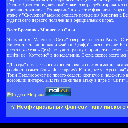
Гленом Джонсоном, который может завтра дебютировать за н
противостоянию с "Гончарами” в качестве фаворита, скорее
атаке у "Скаузеров” можно ожидать появления Кристиана Бе
ждет своего первого появления в официальных играх.
Вест Бромвич - Манчестер Сити
Этим летом "Манчестер Сити” завершил переход Рахима Стер
Конечно, Стерлинг, как и Фабиан Делф, брался в основу. Ег
несколько хуже - Делф получил травму и пропустит несколь
выйти на "Хотторнс” в понедельник. Схема скорее всего меня
"Дрозды” в межсезонье акцентировали свое внимание на ат
сообщат в самое ближайшее время). К тому же у "Арсенала”
Тони Пьюлис хочет не просто создать крепкую и надежную в
всеобщий интерес. Кидать все силы в атаку в игре с "Сити” 
© Неофициальный фан-сайт английского 