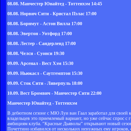
08.08.
Манчестер Юнайтед - Тоттенхэм
14:45
08.08.
Норвич Сити - Кристал Пэлас
17:00
08.08.
Борнмут - Астон Вилла
17:00
08.08.
Эвертон - Уотфорд
17:00
08.08.
Лестер - Сандерленд
17:00
08.08.
Челси - Суонси
19:30
09.09.
Арсенал - Вест Хэм 15:30
​09.09.
Ньюкасл - Саутгемптон
15:30
​09.09.
Сток Сити - Ливерпуль 18:00
​10.09.
Вест Бромвич - Манчестер Сити 22:00
Манчестер Юнайтед - Тоттенхэм
В дебютном сезоне с МЮ Луи ван Гаал заработал для своей 
владельцев это приемлемый вариант, но уже сейчас спрос с 
амбициям клуба. "Красные Дьяволы” открывают новый сезо
Почеттино избавился от нескольких ненужных ему игроков, 