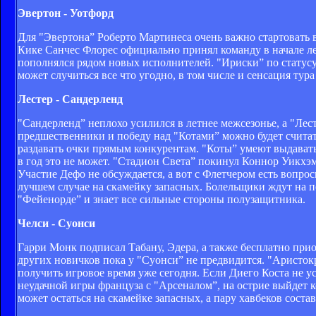
Эвертон - Уотфорд
Для "Эвертона” Роберто Мартинеса очень важно стартовать
Кике Санчес Флорес официально принял команду в начале лет
пополнялся рядом новых исполнителей. "Ириски” по статусу
может случиться все что угодно, в том числе и сенсация тур
Лестер - Сандерленд
"Сандерленд” неплохо усилился в летнее межсезонье, а "Ле
предшественники и победу над "Котами” можно будет считат
раздавать очки прямым конкурентам. "Коты” умеют выдавать 
в год это не может. "Стадион Света” покинул Коннор Уикхэ
Участие Дефо не обсуждается, а вот с Флетчером есть вопро
лучшем случае на скамейку запасных. Болельщики ждут на п
"Фейенорде” и знает все сильные стороны полузащитника.
Челси - Суонси
Гарри Монк подписал Табану, Эдера, а также бесплатно пр
других новичков пока у "Суонси” не предвидится. "Аристо
получить игровое время уже сегодня. Если Диего Коста не у
неудачной игры француза с "Арсеналом”, на острие выйдет
может остаться на скамейке запасных, а пару хавбеков состав