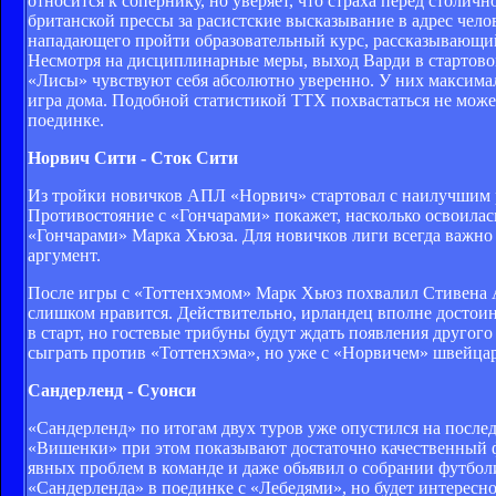
относится к сопернику, но уверяет, что страха перед стол
британской прессы за расистские высказывание в адрес чело
нападающего пройти образовательный курс, рассказывающий 
Несмотря на дисциплинарные меры, выход Варди в стартовом
«Лисы» чувствуют себя абсолютно уверенно. У них максимал
игра дома. Подобной статистикой ТТХ похвастаться не може
поединке.
Норвич Сити - Сток Сити
Из тройки новичков АПЛ «Норвич» стартовал с наилучшим р
Противостояние с «Гончарами» покажет, насколько освоилась
«Гончарами» Марка Хьюза. Для новичков лиги всегда важно 
аргумент.
После игры с «Тоттенхэмом» Марк Хьюз похвалил Стивена А
слишком нравится. Действительно, ирландец вполне достоин
в старт, но гостевые трибуны будут ждать появления друго
сыграть против «Тоттенхэма», но уже с «Норвичем» швейцар
Сандерленд - Суонси
«Сандерленд» по итогам двух туров уже опустился на после
«Вишенки» при этом показывают достаточно качественный ф
явных проблем в команде и даже обьявил о собрании футбол
«Сандерленда» в поединке с «Лебедями», но будет интересно