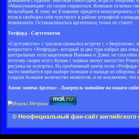
домашнем стадионе. Высокая самоотдача, игра от обороны, 
«Манкунианцам» по силам справиться. Компани отлично смот
бельгийцем. К тому же Ельякиму придется конкурировать с
поля и свободно себя чувствуют в районе штрафной площади 
чемпионата. Останавливаться аргентинец точно не станет.
Уотфорд - Саутгемптон
«Саутгемптон» с треском провалил встречу с «Эвертоном», 
непростого «Уотфорда», который за два тура набрал два очк
центральных полузащитников Ваньяма и Дэвис не способен 
поэтому скорее всего Куман с первых минут выпустит Ромеу
рисунка не испортил. На проблемный центр поля «Уотфорд» 
часто ошибается при выборе позиции и выходе из обороны, а
создали большое количество моментов, и не исключено, что с
Анонс матча Арсенал - Ливерпуль читайте на нашем сайт
© Неофициальный фан-сайт английского 