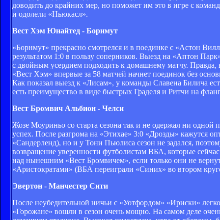
доводить до крайних мер, но поможет им это в игре с коман
и одолели «Ньюкасл».
Вест Хэм Юнайтед - Борнмут
«Борнмут» прекрасно смотрелся и в поединке с «Астон Вилл
результатом 1:0 в пользу соперников. Выезд на «Аптон Пар
с двойным усердием подходить к домашнему матчу. Правда, в
«Вест Хэм» впервые за 58 матчей начнет поединок без основ
Как показал выезд к «Лисам», у команды Славена Билича ест
есть преимущество в виде быстрых Граделя и Ритчи на фланг
Вест Бромвич Альбион - Челси
Жозе Моуриньо со старта сезона так и не одержал ни одной
успех. После разгрома на «Этихае» 3:0 «Дрозды» кажутся о
«Сандерленд), но и у Тони Пьюлиса сезон не задался, поэто
возвращение уверенности футболистам ВБА, которые сейчас
над нынешним «Вест Бромвичем», если только они не вернут
«Аристократами» (ВБА переиграли «Синих» во втором круге ч
Эвертон - Манчестер Сити
После неубедительной ничьи с «Уотфордом» «Ириски» легко 
«Горожане» вошли в сезон очень мощно. На самом деле очен