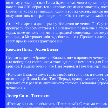
поэтому у команды ван Гаала будет не так много времени д
наверняка ЛВГ обратится к игрокам скамейки запасных, кото
Виллы» и «Брюгге» выходил один и тот же состав, шансы н
полузащитник отыграл поединок с «Тоттенхэмом», а хавбек в
Стив Макларен за две игры футболистов не менял. С «Саут
проиграли по всем статьям. Не исключено появление в стар
удара, даже не получив мяч в штрафной соперника, поэтому
сюрприз, а Митрович забить дебютный гол. Пробить надежну
сербу практически гарантировано.
Кристал Пэлас - Астон Вилла
Первая встреча «Орлов» с «Вилланами» в прошлом чемпиона
а та победа над соперником стала одной из немногих для По
кризисе. Неудивительно, что Нил Уорнок и Пол Ламберт был
«Кристал Пэлас» в двух турах заработал три очка, и может 
поля в лице Йоана Кабая. Тим Шервуд, правда, может дать 
привыкают к реалиям английского футбола. Основная угроза
чемпионата.
Лестер Сити - Тоттенхэм
«Почему бы нам не обыграть «Тоттенхэм?» С такими слова