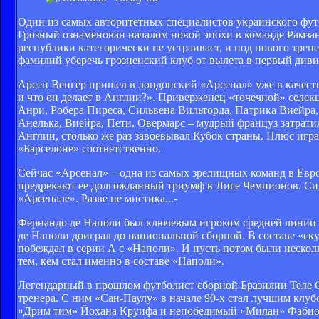
Один из самых авторитетных специалистов украинского футб
Грозный ознаменован началом новой эпохи в команде Рамзан
республики категорически не устраивает, и под нового тре
фамилий уберечь грозненский клуб от вылета в первый диви
Арсен Венгер пришел в лондонский «Арсенал» уже в качеств
и что он делает в Англии?». Приверженец «точечной» селе
Анри, Робера Пиреса, Сильвена Вильторда, Патрика Виейра,
Анелька, Виейра, Пети, Овермарс – мудрый француз затрати
Англии, столько же раз завоевывал Кубок страны. Плюс игр
«Барселоне» соответственно.
Сейчас «Арсенал» – одна из самых зрелищных команд в Евр
предрекают ее долгожданный триумф в Лиге Чемпионов. Си
«Арсенале». Разве не мистика...-
Фернандо де Наполи был ключевым игроком средней линии к
де Наполи доиграл до национальной сборной. В составе «с
побеждал в серии А с «Наполи». И пусть потом были нескол
тем, кем стал именно в составе «Наполи».
Легендарный в прошлом футболист сборной Бразилии Теле Са
тренера. С ним «Сан-Паулу» в начале 90-х стал лучшим клубо
«Дрим тим» Йохана Круифа и непобедимый «Милан» Фабио К