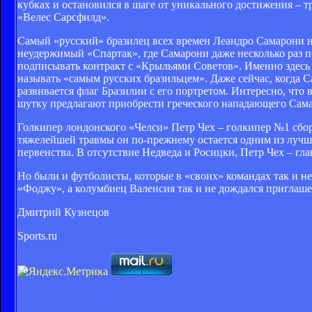
кубках и остановился в шаге от уникального достижения – 
«Велес Сарсфилд».
Самый «русский» бразилец всех времен Леандро Самарони 
неудержимый «Спартак», где Самарони даже несколько раз по
подписывать контракт с «Крыльями Советов». Именно здесь Р
называть «самым русских бразильцем». Даже сейчас, когда 
развивается флаг Бразилии с его портретом. Интересно, чт
шутку предлагают приобрести греческого нападающего Самара
Голкипер лондонского «Челси» Петр Чех – голкипер №1 сбор
тяжелейшей травмы он по-прежнему остается одним из лучши
первенства. В отсутствие Недведа и Росицки, Петр Чех – гл
Но были и футболисты, которые в «своих» командах так и не
«Фоджу», а колумбиец Валенсия так и не дождался приглаш
Дмитрий Кузнецов
Sports.ru