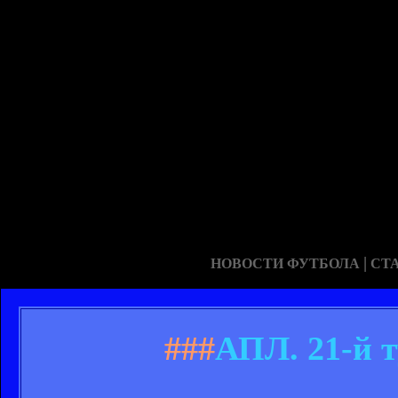
|
НОВОСТИ ФУТБОЛА
СТ
###
АПЛ. 21-й т