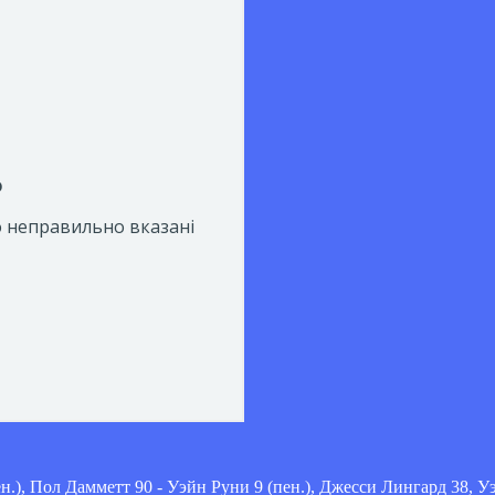
), Пол Дамметт 90 - Уэйн Руни 9 (пен.), Джесси Лингард 38, У