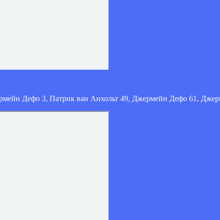
ермейн Дефо 3, Патрик ван Анхольт 49, Джермейн Дефо 61, Дже