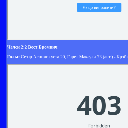
Челси 2:2 Вест Бромвич
Голы:
Сезар Аспиликуета 20, Гарет Макаули 73 (авт.) - Крэ