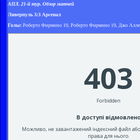
АПЛ. 21-й тур. Обзор матчей
Ливерпуль 3:3 Арсенал
Голы:
Роберто Фирмино 10, Роберто Фирмино 19, Джо Аллен