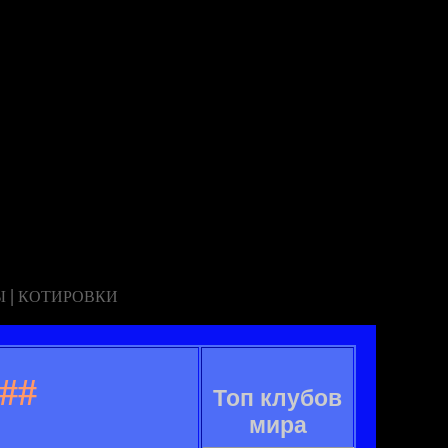
|
Ы
КОТИРОВКИ
##
Топ клубов
мира