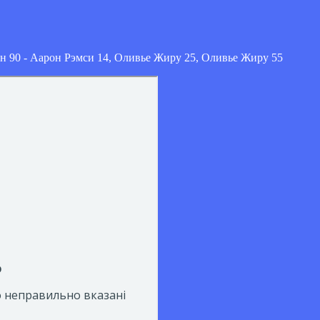
 90 - Аарон Рэмси 14, Оливье Жиру 25, Оливье Жиру 55