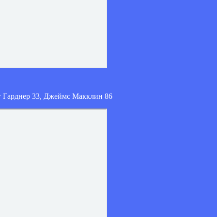
йг Гарднер 33, Джеймс Макклин 86