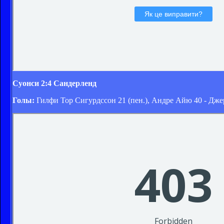
Суонси 2:4 Сандерленд
Голы:
Гилфи Тор Сигурдссон 21 (пен.), Андре Айю 40 - Дж