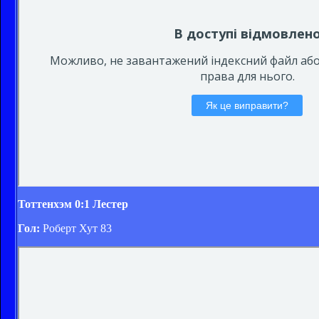
Тоттенхэм 0:1 Лестер
Гол:
Роберт Хут 83