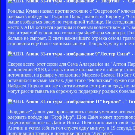
"Эвертон" - "Са
Рональд Куман назвал противостояние с "Эвертоном” ключев
одержать победу на "Гудисон Парк”, шансы на Европу у "Со
выше взобраться вверх по турнирной таблице. На сегодняшн
место в АПЛ остается крепким и боевым коллективом, а "Св
еще и травмой основного голкипера Фрейзера Форстера. Голк
больше не сыграет. В свете важнейшего отрезка сезона трав
становятся еще более минимальными. Теперь Куману остаетс
"Лестер Сити” -
Скорее всего, этот сезон для Сема Аллардайса на "Аптон П
исполнении ВХЮ, а столь низкое положение в таблице ста
источников, на радаре у лондонцев Марсело Бьелса. Но Биг
оставшихся восьми матчах. Для этого "Молоткам” нужно поб
Найджел Пирсон все же с оптимизмом смотрит вперед, но на
могут рассчитывать на огромную поддержку родных болельщ
"Бернли” - "То
"Бордовые” давно уже прославились своим умением огорчат
одержать победу на "Терф Мур”. Шон Дайч может противопо
акцентированные на Данни Ингса. Почеттино имеет свой "
Англии и успел забить гол спустя одну минуту и 19 секунд. 
получивший травму в поединке против "Лестера”.