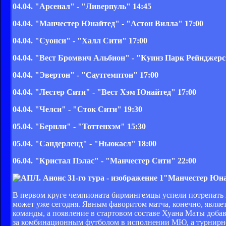
04.04.
"Арсенал" - "Ливерпуль" 14:45
04.04.
"Манчестер Юнайтед" - "Астон Вилла" 17:00
04.04.
"Суонси" - "Халл Сити"
17:00
04.04.
"Вест Бромвич Альбион" - "Куинз Парк Рейнджер
04.04.
"Эвертон" - "Саутгемптон"
17:00
04.04.
"Лестер Сити" - "Вест Хэм Юнайтед"
17:00
04.04.
"Челси" - "Сток Сити" 19:30
05.04.
"Бернли" - "Тоттенхэм" 15:30
05.04.
"Сандерленд" - "Ньюкасл" 18:00
06.04.
"Кристал Пэлас" - "Манчестер Сити" 22:00
"Манчестер Юна
В первом круге чемпионата бирмингемцы успели потрепать 
может уже сегодня. Явным фаворитом матча, конечно, являе
команды, а появление в стартовом составе Хуана Маты доба
за комбинационным футболом в исполнении МЮ, а турнирное