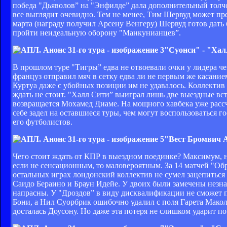
победа "Дьяволов” на "Энфилде” дала дополнительный толчок
все выглядит очевидно. Тем не менее, Тим Шервуд может пр
марта (награду получил Арсену Венгеру) Шервуд готов дат
пройти неидеальную оборону "Манкунианцев”.
"Суонси" - "Ха
В прошлом туре "Тигры” едва не отвоевали очки у лидера ч
француз отправил мяч в сетку едва ли не первым же касанием
Куртуа даже с убойных позиции им не удавалось. Коллектив
ждать не стоит. "Халл Сити” выиграл лишь две выездные встр
возвращается Мохамед Диаме. На мощного хавбека уже расс
себе задел на оставшиеся туры, чем могут воспользоваться 
его футболистов.
"Вест Бромвич А
Чего стоит ждать от КПР в выездном поединке? Максимум, н
если не сенсационным, то маловероятным. За 14 матчей "Об
остальных играх лондонский коллектив не сумел зацепиться
Саидо Бераино и Браун Идейе. У двоих были замечены незна
напрасны. У "Дроздов” в виду дисквалификации не сможет 
Бони, а Нил Суорбрик ошибочно удалил с поля Гарета Маколи
досталась Доусону. Но даже эта потеря не слишком ударит п