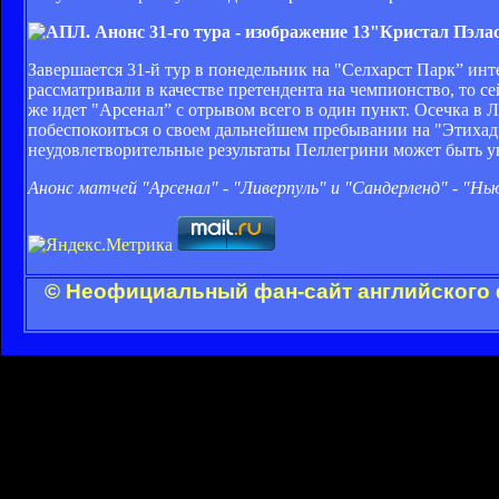
"Кристал Пэлас
Завершается 31-й тур в понедельник на "Селхарст Парк” и
рассматривали в качестве претендента на чемпионство, то с
же идет "Арсенал” с отрывом всего в один пункт. Осечка в 
побеспокоиться о своем дальнейшем пребывании на "Этихад”
неудовлетворительные результаты Пеллегрини может быть ув
Анонс матчей "Арсенал" - "Ливерпуль" и "Сандерленд" - "Н
© Неофициальный фан-сайт английского 