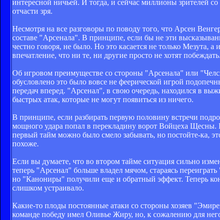
интересной ничьей. И тогда, и сейчас миллионы зрителей со 
отчасти зря.
Несмотря на все разговоры по поводу того, что Арсен Венгер
составе "Арсенала". В принципе, если бы не эти высказыван
честно говоря, не было. Но это касается не только Мезута, 
впечатление, что ни те, ни другие просто не хотят побеждать
Об игровом преимуществе со стороны "Арсенала" или "Челси
обусловлено это было вовсе не феерической игрой подопечн
передач вперед. "Арсенал", в свою очередь, находился в вы
быстрых атак, которые не могут появиться из ничего.
В принципе, если разбирать первую половину встречи подро
мощного удара попал в перекладину ворот Войцеха Щесны. Н
первый тайм можно было смело забывать, но постойте-ка, эт
похоже.
Если вы думаете, что во втором тайме ситуация сильно изме
теперь "Арсенал" больше владел мячом, стараясь переиграть
но "Канониры" получили еще и обратный эффект. Теперь кон
слишком устраивало.
Какие-то плоды постоянные атаки со стороны хозяев "Эмире
команде победу имел Оливье Жиру, но, к сожалению для нег