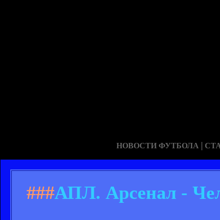
|
НОВОСТИ ФУТБОЛА
СТ
###
АПЛ. Арсенал - Че