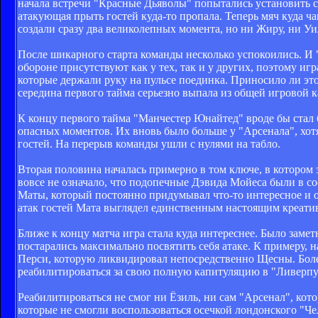
начала встречи "Красные Дьяволы" попытались установить с
атакующая прыть гостей куда-то пропала. Теперь мяч куда ч
создали сразу два великолепных момента, но ни Жиру, ни У
После шикарного старта команды несколько успокоились. И 
обороне присутствуют как у тех, так и у других, поэтому иг
которые держали руку на пульсе поединка. Приносило ли это 
середина первого тайма серьезно выпала из общей игровой к
К концу первого тайма "Манчестер Юнайтед" вроде бы стал бо
опасных моментов. Их вновь было больше у "Арсенала", хот
гостей. На перерыв команды ушли с нулями на табло.
Вторая половина началась примерно в том ключе, в котором
вовсе не означало, что подопечные Дэвида Мойеса были в сос
Маты, который постоянно придумывал что-то интересное и
атак гостей Мата выглядел единственным настоящим креати
Ближе к концу матча игра стала куда интереснее. Было заме
постарались максимально посвятить себя атаке. К примеру
Перси, которую ликвидировал непосредственно Щесны. Боле
реабилитироваться за свою полную капитуляцию в "Ливерпу
Реабилитироваться не смог ни Ёзиль, ни сам "Арсенал", кот
которые не смогли воспользоваться осечкой лондонского "Че