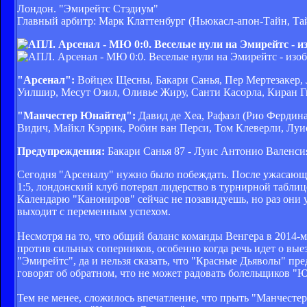
Лондон. "Эмирейтс Стэдиум"
Главный арбитр: Марк Клаттенбург (Ньюкасл-апон-Тайн, Та
"Арсенал":
Войцех Щесны, Бакари Санья, Пер Мертезакер, 
Уилшир, Месут Озил, Оливье Жиру, Санти Касорла, Киран Г
"Манчестер Юнайтед":
Давид де Хеа, Рафаэл (Рио Фердина
Видич, Майкл Кэррик, Робин ван Перси, Том Клеверли, Луи
Предупреждения:
Бакари Санья 87 - Луис Антонио Валенси
Сегодня "Арсеналу" нужно было побеждать. После ужасающ
1:5, лондонский клуб потерял лидерство в турнирной таблиц
Календарю "Канониров" сейчас не позавидуешь, но раз они уж
выходит с переменным успехом.
Несмотря на то, что общий баланс команды Венгера в 2014-м
против сильных соперников, особенно когда речь идет о в
"Эмирейтс", да и нельзя сказать, что "Красные Дьяволы" пр
говорят об обратном, что не может радовать болельщиков "
Тем не менее, сложилось впечатление, что прыть "Манчесте