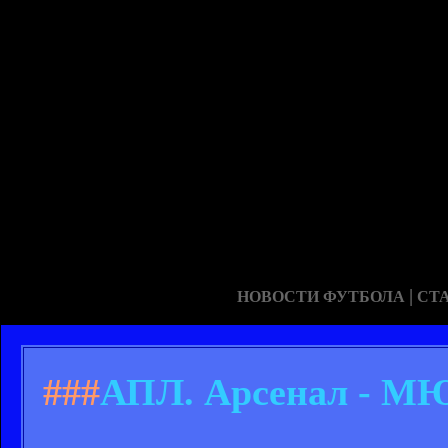
|
НОВОСТИ ФУТБОЛА
СТ
###
АПЛ. Арсенал - МЮ 