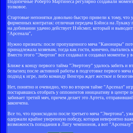
Подопечные Роберто Мартинеса регулярно создавали моменты,
толковое.
Стартовые непонятки довольно быстро привели к тому, что у
фирменных контратак: отличная передача Бэйнса на Лукаку 
на добивании удачно действует Нэйсмит, который и выводит 
"Арсенала",
Нужно признать: после пропущенного мяча "Канониры" поте
принадлежала хозяевам, тогда как гости, конечно, пытались 
Вместо этого "Эвертон" все создавал и создавал моменты у
Ближе к концу первого тайма "Эвертону" удалось забить и вт
бельгиец после активной работы в подготовке первого мяча 
подход к игре, либо команду Венгера ждет жесткое и безог
Нет, понятно и очевидно, что во втором тайме "Арсенал" иг
постаравшись отобрать у оппонентов инициативу в центре п
забивает третий мяч, причем делает это Артета, отправивши
закончена.
Все то, что происходило после третьего мяча "Эвертона", уж
одержали крайне уверенную победу, которая невероятно важ
возможность попадания в Лигу чемпионов, а вот "Арсеналу" 