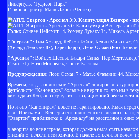
Ливерпуль. "Гудисон Парк"
Главный арбитр: Майк Джонс (Честер)
Голы:
Стивен Нейсмит 14, Ромелу Лукаку 34, Микель Артета 
"Эвертон":
Тим Ховард, Лейтон Бэйнс, Кевин Миральяс, С
(Херард Делофеу 87), Гарет Барри, Леон Осман (Росс Бэркл
"Арсенал":
Войцех Щесны, Бакари Санья, Пер Мертезакер,
Рэмси 71), Начо Монреаль, Санти Касорла
Предупреждения:
Леон Осман 7 - Матьё Фламини 44, Микел
Времена, когда лондонский "Арсенал" лидировал в турнирно
футболисты "Канониров" больше не верят в то, что им в текущ
команда из Лондона вернулась к традиционной реальности по
Но и оно "Канонирам" вовсе не гарантировано. Имея перед
над "Ирисками", Венгер и его подопечные надеялись на то, 
"Эвертон" приблизится к "Арсеналу" на расстояние в одно оч
Фаворита во все встрече, которая должна была стать начало
стихийно, нежели иерархично. В начале встречи, впрочем, п