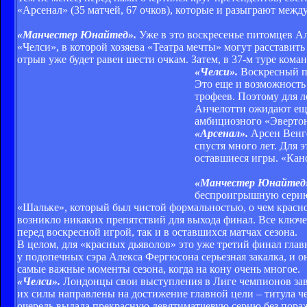
«Арсенал» (35 матчей, 67 очков), которые и разыграют между
«Манчестер Юнайтед».
Уже в это воскресенье питомцев Ал
«Челси», в которой хозяева «Театра мечты» могут расставить
отрыв уже будет равен шести очкам. Затем, в 37-м туре ком
«Челси».
Воскресный по
Это еще и возможность
трофеев. Поэтому для 
Анчелотти ожидают еще
амбициозного «Эвертон
«Арсенал».
Арсен Венге
спустя много лет. Для 
оставшиеся игры. «Кан
«Манчестер Юнайтед
беспроигрышную серию
«Шальке», который был чистой формальностью, о чем краснор
возникло никаких препятствий для выхода финал. Все ключ
перед воскресной игрой, так и в оставшихся матчах сезона.
В целом, для «красных дьяволов» это уже третий финал глав
у подопечных сэра Алекса Фергюсона серьезная закалка, и он
самые важные моменты сезона, когда на кону очень многое.
«Челси».
Лондонцы свои выступления в Лиге чемпионов заве
их силы направлены на достижение главной цели – титула 
очередь выдала прекрасную девятиматчевую серию без пора