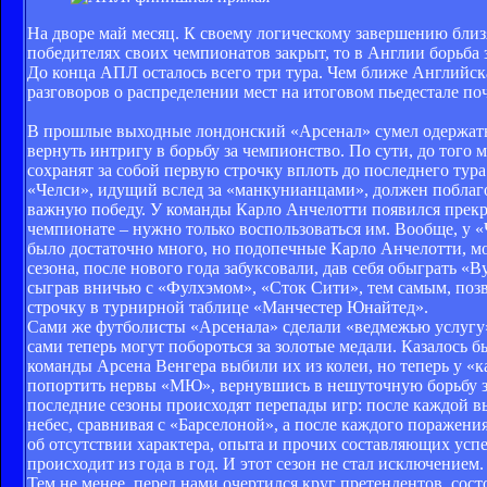
На дворе май месяц. К своему логическому завершению бли
победителях своих чемпионатов закрыт, то в Англии борьба з
До конца АПЛ осталось всего три тура. Чем ближе Английска
разговоров о распределении мест на итоговом пьедестале поч
В прошлые выходные лондонский «Арсенал» сумел одержать
вернуть интригу в борьбу за чемпионство. По сути, до того
сохранят за собой первую строчку вплоть до последнего тура
«Челси», идущий вслед за «манкунианцами», должен поблаго
важную победу. У команды Карло Анчелотти появился прекра
чемпионате – нужно только воспользоваться им. Вообще, у «
было достаточно много, но подопечные Карло Анчелотти, 
сезона, после нового года забуксовали, дав себя обыграть 
сыграв вничью с «Фулхэмом», «Сток Сити», тем самым, позв
строчку в турнирной таблице «Манчестер Юнайтед».
Сами же футболисты «Арсенала» сделали «ведмежью услугу» 
сами теперь могут побороться за золотые медали. Казалось 
команды Арсена Венгера выбили их из колеи, но теперь у «
попортить нервы «МЮ», вернувшись в нешуточную борьбу з
последние сезоны происходят перепады игр: после каждой в
небес, сравнивая с «Барселоной», а после каждого поражени
об отсутствии характера, опыта и прочих составляющих успех
происходит из года в год. И этот сезон не стал исключением.
Тем не менее, перед нами очертился круг претендентов, сост