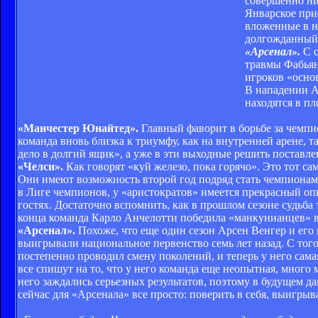
совершенно ни
Январское при
вложенные в н
долгожданный 
«Арсенал».
С с
травмы Фабьян
игроков «осно
В нападении А
находятся в пл
«Манчестер Юнайтед».
Главный фаворит в борьбе за чемпио
команда вновь близка к триумфу, как на внутренней арене, т
дело в долгий ящик», а уже в эти выходные решить поставле
«Челси».
Как говорят «куй железо, пока горячо». Это тот са
Они имеют возможность второй год подряд стать чемпионам
в Лиге чемпионов, у «аристократов» имеется прекрасный о
гостях. Достаточно вспомнить, как в прошлом сезоне судьба 
конца команда Карло Анчелотти победила «манкунианцев» в
«Арсенал».
Похоже, что еще один сезон Арсен Венгер и его 
выигрывали национальное первенство семь лет назад. С тог
постепенно проводил смену поколений, и теперь у него сама
все спишут на то, что у него команда еще неопытная, много
него заждались серьезных результатов, поэтому в будущем да
сейчас для «Арсенала» все просто: поверить в себя, выигры