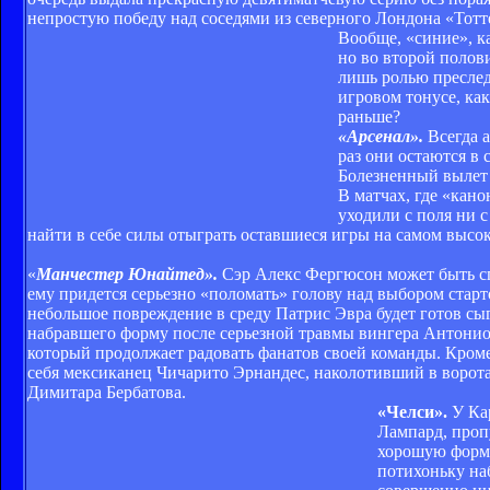
непростую победу над соседями из северного Лондона «Тотт
Вообще, «синие», к
но во второй полови
лишь ролью преслед
игровом тонусе, как
раньше?
«Арсенал».
Всегда а
раз они остаются в
Болезненный вылет 
В матчах, где «кан
уходили с поля ни с
найти в себе силы отыграть оставшиеся игры на самом высо
«
Манчестер Юнайтед».
Сэр Алекс Фергюсон может быть спо
ему придется серьезно «поломать» голову над выбором стар
небольшое повреждение в среду Патрис Эвра будет готов сыг
набравшего форму после серьезной травмы вингера Антонио 
который продолжает радовать фанатов своей команды. Кроме
себя мексиканец Чичарито Эрнандес, наколотивший в ворота
Димитара Бербатова.
«Челси».
У Кар
Лампард, проп
хорошую форму
потихоньку на