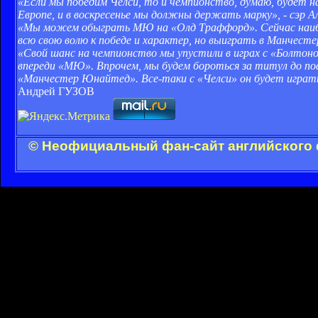
«Если мы победим Челси, то и чемпионство, думаю, будет
Европе, и в воскресенье мы должны держать марку», - сэр А
«Мы можем обыграть МЮ на «Олд Траффорд». Сейчас наибо
всю свою волю к победе и характер, но выиграть в Манчест
«Свой шанс на чемпионство мы упустили в играх с «Болтоно
впереди «МЮ». Впрочем, мы будем бороться за титул до пос
«Манчестер Юнайтед». Все-таки с «Челси» он будет играть 
Андрей ГУЗОВ
© Неофициальный фан-сайт английского 