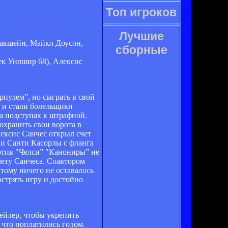
Топ игроков
Лучшие
Макшейн, Майкл Доусон,
сборные
ек Уилшир 68), Алексис
пулем”, но сыграть в свой
о и стали болельщики
на подступах к штрафной.
охранить свои ворота в
ексис Санчес открыл счет
чи Санти Касорлы с фланга
отив "Челси” "Канониры” не
чету Санчеса. Соавтором
тому ничего не оставалось
острять игру и достойно
ейлер, чтобы укрепить
что поплатились голом.