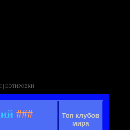
|
Ы
КОТИРОВКИ
ций
###
Топ клубов
мира