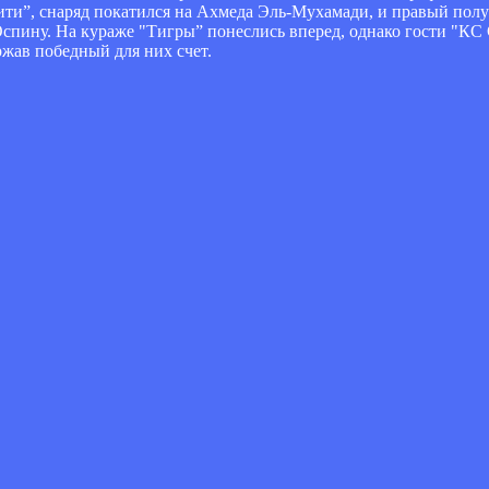
ити”, снаряд покатился на Ахмеда Эль-Мухамади, и правый пол
Оспину. На кураже "Тигры” понеслись вперед, однако гости "КС
ржав победный для них счет.