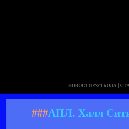
|
НОВОСТИ ФУТБОЛА
СТ
###
АПЛ. Халл Сити 