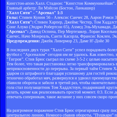
Кингстон-апон-Халл. Стадион: "Кингстон Коммуникейшн". 
Главный арбитр: Ли Мэйсон (Бостон, Ланкашир)
"Халл Сити" - "Арсенал" 1:3
Голы:
Стивен Куинн 56 - Алексис Санчес 28, Аарон Рэмси 3
"Халл Сити":
Стивен Харпер, Джеймс Честер, Том Хаддлст
Соне Алуко (Эндрю Робертсон 65), Ахмед Эль-Мухамади, Да
"Арсенал":
Давид Оспина, Пер Мертезакер, Лоран Косельни,
Санчес, Начо Монреаль, Санти Касорла, Франсис Коклен, Э
Предупреждения:
Джейк Ливермор 23, Даме Н'-Дойе 30
В последних двух турах "Халл Сити” успел порадовать боле
футбол с "Арсеналом” сегодня им не удалось. Как известно,
"Тигров”. Стив Брюс сыграл по схеме 3-5-2 с целью насытит
Тем более, что такая расстановка легко трансформировалась
неприкосновенности до перерыва. За первый тайм Стивен Х
ударом со штрафного благодаря успешному для гостей рикош
технично обработал мяч, развернулся и удвоил преимуществ
сбавили обороты и забили в третий раз, чтобы окончательно
гола стал полузащитник Том Хаддлстоун, подаривший кругло
делать, кроме как реализовывать простой момент. 0:3. Если
отвечать соперникам, такое желание у них совсем скоро проп
На разгромное поражение Стив Брюс отреагировал сразу пос
центральную линию. Немного сбавив обороты, "Пушкари” по