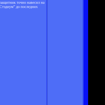
узащитник точно навесил на
 Стэдиум” до последних