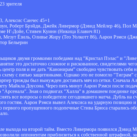
23 зрителя
3, Алексис Санчес 45+1
оун, Роберт Брэйди, Джейк Ливермор (Дэвид Мейлер 46), Пол 
ме Н'-Дойе, Стивен Куинн (Никица Елавич 81)
 Мезут Ёзиль, Оливье Жиру (Тео Уолкотт 86), Аарон Рэмси (Дж
ктор Бельерин
льщиков двумя громкими победами над "Кристал Пэлас” и "Ливер
 занятие это достаточно сложное и рискованное, свидетелями чег
ь центр поля и не дать "Канонирам” свободно чувствовать себя 
 в схему с пятью защитниками. Однако это не помогло "Тиграм” с
арпер трижды был вынужден доставать мяч из сетки. Сначала Ал
ету Майкла Доусона. Через пять минут Аарон Рэмси после пода
о "Арсенала”. Зная о подвигах "Халла” в домашнем поединке пр
 снять все вопросы о победителе сегодняшнего матча. Дубль на с
го гостям. Аарон Рэмси вывел Алексиса на ударную позицию и 
 до первого пропущенного подопечные Стива Брюса старались об
ало.
ле выхода на второй тайм. Вместо Ливермора появился Дэвид М
зволили оппонентам приблизиться к собственной штрафной, за 