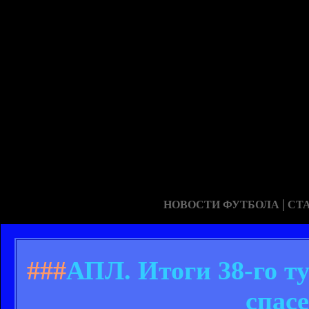
|
НОВОСТИ ФУТБОЛА
СТ
###
АПЛ. Итоги 38-го т
спас