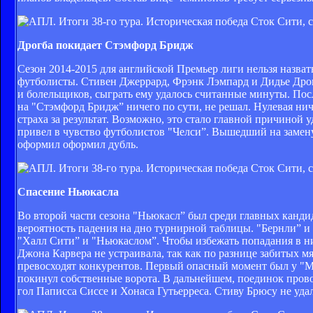
Дрогба покидает Стэмфорд Бридж
Сезон 2014-2015 для английской Премьер лиги нельзя назва
футболисты. Стивен Джеррард, Фрэнк Лэмпард и Дидье Дрог
и болельщиков, сыграть ему удалось считанные минуты. Пос
на "Стэмфорд Бридж” ничего по сути, не решал. Нулевая ни
страха за результат. Возможно, это стало главной причиной 
привел в чувство футболистов "Челси”. Вышедший на замену 
оформил оформил дубль.
Спасение Ньюкасла
Во второй части сезона "Ньюкасл” был среди главных канди
вероятность падения на дно турнирной таблицы. "Бернли” 
"Халл Сити” и "Ньюкаслом”. Чтобы избежать попадания в н
Джона Карвера не устраивала, так как по разнице забитых 
превосходят конкурентов. Первый опасный момент был у "М
покинул собственные ворота. В дальнейшем, поединок провод
гол Паписса Сиссе и Хонаса Гутьерреса. Стиву Брюсу не уда