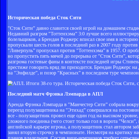
Историческая
победа Сток Сити
"Сток Сити” давно славится своей игрой на домашнем стади
Недавний разгром "Тоттенхэма” 3:0 лучше всего иллюстрир
болельщиков, а Брендан Роджерс вписал свое имя в историю 
пропускали шесть голов в последний раз в 2007 году против 
"Ливерпуль” пропускал против "Тоттенхэма” в 1957. О пробл
но пропустить пять мячей до перерыва от "Сток Сити”, кото
разгрома гостевые фаны в контексте последней игры Стивена
престиже говорить вряд ли приходится. Брендан Роджерс на
на "Энфилде”, и позор "Красных” в последнем туре чемпион
Последний матч Фрэнка Лэмпарда в АПЛ
Аренда Фрэнка Лэмпарда в "Манчестер Сити” собрала вокруг
переезд полузащитника на "Этихад” совершался на постоянн
все - полузащитник провел еще один год на высоком уровне,
сложного поединка (чего стоит только гол в ворота "Челси”
английской карьере игрока, а полузащитник стал автором за
занял вторую строчку в чемпионате. Несмотря на критику на
планов владельцев. Состав вице-чемпионов требует серьезн