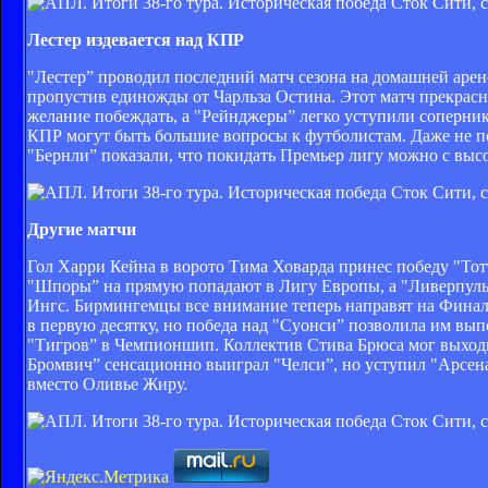
Лестер издевается над КПР
"Лестер” проводил последний матч сезона на домашней арене
пропустив единожды от Чарльза Остина. Этот матч прекрасн
желание побеждать, а "Рейнджеры” легко уступили соперника
КПР могут быть большие вопросы к футболистам. Даже не по
"Бернли” показали, что покидать Премьер лигу можно с высо
Другие матчи
Гол Харри Кейна в ворото Тима Ховарда принес победу "Тотт
"Шпоры” на прямую попадают в Лигу Европы, а "Ливерпуль
Ингс. Бирмингемцы все внимание теперь направят на Финал
в первую десятку, но победа над "Суонси” позволила им вы
"Тигров” в Чемпионшип. Коллектив Стива Брюса мог выходит
Бромвич” сенсационно выиграл "Челси”, но уступил "Арсенал
вместо Оливье Жиру.