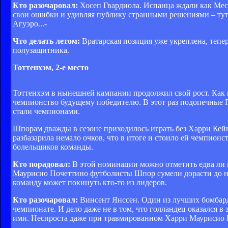
Кто разочаровал:
Хосеп Гвардиола. Испанца ждали как Месс
свои ошибки и удивляя публику странными решениями – тут 
Агуэро...-
Что делать летом:
Вратарская позиция уже укреплена, тепе
полузащитника.
Тоттенхэм, 2-е место
Тоттенхэм в нынешней кампании продолжил свой рост. Как и
чемпионство будущему победителю. В этот раз подопечные По
стали чемпионами.
Шпорам дважды в сезоне приходилось играть без Харри Кейн
разбазарила немало очков, что в итоге и стоило ей чемпионс
болельщиков команды.
Кто порадовал:
В этой номинации можно отметить едва ли н
Маурисио Почеттино футболисты Шпор сумели дорасти до ны
команду может покинуть кто-то из лидеров.
Кто разочаровал:
Винсент Янссен. Один из лучших бомбард
чемпионате. И дело даже не в том, что голландец оказался в
ими. Неспроста даже при травмированном Харри Маурисио 