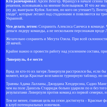
Кто разочаровал:
Арсен Венгер. Француз в начале сезона т
решения, основываясь на мнение болельщиков. И что же мы в
(ну да, выиграли Кубок Англии, но кого он утешает?), Венг
уходи", которые летают над стадионами и появляются на три
Украиной.
Что делать летом:
Сохранить Алексиса Санчеса в команде. 
деньги лидеру команды, а не нескольким персонажам вроде 
Желательно сохранить и Месута Озила. При всей склонности
20 мячей.
Крайне важно и провести работу над усилением состава, пр
Ливерпуль, 4-е место
Вряд ли кто-то из лагеря Ливерпуля расстроился бы, если бы
момент, когда Красные возглавили турнирную таблицу, но о
Травмы Адама Лалланы, Джордана Хендерсона, Садио Мане (
чем на поле Даниэль Старридж больно ударили по и без то
результатами Ливерпуля против команд из первой семерки, 
Тем не менее, главная цель на сезон достигнута – Красные
в клуб потенциальных новичков.