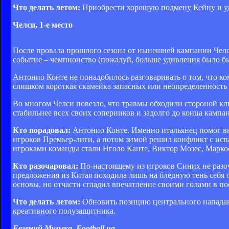
Что делать летом:
Приобрести хорошую подмену Кейну и уд
Челси, 1-е место
После провала прошлого сезона от нынешней кампании Челси
событие – чемпионство (пожалуй, больше удивления было бы
Антонио Конте не понадобилось разговаривать о том, что ко
слишком короткая скамейка запасных или неопределенность
Во многом Челси повезло, что травмы обходили стороной кл
стабильнее всех своих соперников и задолго до конца камп
Кто порадовал:
Антонио Конте. Именно итальянец помог вн
игроков Премьер-лиги, а потом зимой решил конфликт с ис
игроками команды стали Нголо Канте, Виктор Мозес, Марко
Кто разочаровал:
По-настоящему из игроков Синих не разо
предложения из Китая походила лишь на бледную тень себя 
основы, но отчасти сгладил впечатление своими голами в по
Что делать летом:
Обновить позицию центрального нападаю
креативного полузащитника.
Евгений Музыка, Football.ua