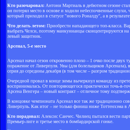
Кто разочаровал:
Антони Мартиаль в дебютном сезоне стал 
он потерял место в основе и ходили небеспочвенные слухи, 
который приходил в статусе "нового Роналду", а в результат
Что делать летом:
Приобрести нападающего топ-класса. Ва
выбрать Челси, поэтому манкунианцы сконцентрируются на 
левый защитник.
Арсенал, 5-е место
Арсенал начал сезон откровенно плохо – 1 очко после двух т
поражение от Ливерпуля. Увы (для болельщиков Арсенала), 
серия до середины декабря (в том числе – разгром традицион
Очередной провал в конце зимы вычеркнул команду из претенд
воспринималась. От повторяющегося практически точь-в-точ
Арсена Венгера – новый контракт – отличное тому подтверж
В концовке чемпионата Арсенал все так же традиционно сов
Ливерпуль. Как итог – не только финиш ниже Тоттенхэма в 
Кто порадовал:
Алексис Санчес. Чилиец пытался вести партне
Премьер-лиге и третье место в бомбардирской гонке.