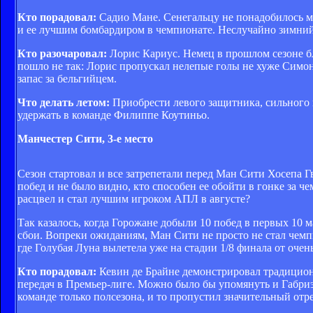
Кто порадовал:
Садио Мане. Сенегальцу не понадобилось мн
и ее лучшим бомбардиром в чемпионате. Неслучайно зимний
Кто разочаровал:
Лорис Кариус. Немец в прошлом сезоне б
пошло не так: Лорис пропускал нелепые голы не хуже Симон
запас за бельгийцем.
Что делать летом:
Приобрести левого защитника, сильного ц
удержать в команде Филиппе Коутиньо.
Манчестер Сити, 3-е место
Сезон стартовал и все затрепетали перед Ман Сити Хосепа
побед и не было видно, кто способен ее обойти в гонке за 
расцвел и стал лучшим игроком АПЛ в августе?
Так казалось, когда Горожане добыли 10 побед в первых 10 м
сбои. Вопреки ожиданиям, Ман Сити не просто не стал чемпи
где Голубая Луна вылетела уже на стадии 1/8 финала от очен
Кто порадовал:
Кевин де Брайне демонстрировал традицион
передач в Премьер-лиге. Можно было бы упомянуть и Габриэ
команде только полсезона, и то пропустил значительный отре