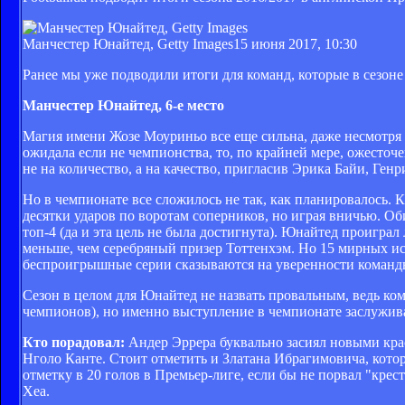
Манчестер Юнайтед, Getty Images
15 июня 2017, 10:30
Ранее мы уже подводили итоги для команд, которые в сезоне 2
Манчестер Юнайтед, 6-е место
Магия имени Жозе Моуриньо все еще сильна, даже несмотря 
ожидала если не чемпионства, то, по крайней мере, ожесто
не на количество, а на качество, пригласив Эрика Байи, Ге
Но в чемпионате все сложилось не так, как планировалось.
десятки ударов по воротам соперников, но играя вничью. О
топ-4 (да и эта цель не была достигнута). Юнайтед проиграл
меньше, чем серебряный призер Тоттенхэм. Но 15 мирных ис
беспроигрышные серии сказываются на уверенности команд
Сезон в целом для Юнайтед не назвать провальным, ведь ко
чемпионов), но именно выступление в чемпионате заслужив
Кто порадовал:
Андер Эррера буквально засиял новыми кра
Нголо Канте. Стоит отметить и Златана Ибрагимовича, кото
отметку в 20 голов в Премьер-лиге, если бы не порвал "кре
Хеа.