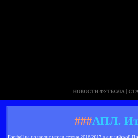
|
НОВОСТИ ФУТБОЛА
СТ
###
АПЛ. Ито
Football.ua подводит итоги сезона 2016/2017 в английской П