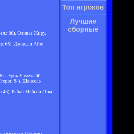
Топ игроков
Лучшие
сборные
елл 88), Оливье Жиру,
дс 65), Джордан Айю,
6 - Эрик Ламела 60
терри 84), Шансель
 46), Райан Мэйсон (Том