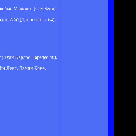
 Джеймс Макклин (Сэм Филд
рдон Айб (Дэнни Ингс 64),
 (Хуан Карлос Паредес 46),
йн Ленс, Ламин Коне,