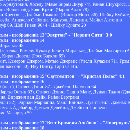
о Арнаутович, Хоселу (Маме Бирам Диуф 74), Райан Шоукросс,
пп Волльшайд, Боян Кркич (Чарли Адам 78)
н Крессвел, Джеймс Томкинс (Виктор Мозес 86), Шейку Куйяте
 Ноубл, Анджело Огбонна, Мануэль Лансини, Майкл Антонио
уф 89, Шей Гивен 90+4 - Шейку Куйяте 20
"Эвертон" - "Норвич Сити" 3:0
Миральяс 48
жагелка, Ромелу Лукаку, Кевин Миральяс, Джеймс Маккарти (Аа
 Киран Довелл (Росс Баркли 69)
ит, Кэмерон Джером, Мэтью Джервис (Уэсли Хулахан 71), Грэм
ян Бассонг 50), Иву Пинту, Гари О'-Нил
"Саутгемптон" - "Кристал Пэлас" 4:1
 (пен.), Стивен Дэвис 87 - Джейсон Панчеон 64
арльз Остин 83), Стивен Дэвис, Садио Мане, Душан Тадич (Дже
ина, Вирджил ван Дейк, Райан Бертранд
ли 82), Эдриан Мариаппа, Майл Единак, Дуайт Гейл, Джеймс М
ануэль Адебайор, Дэмьен Делейни, Джейсон Панчеон
ймс Макартур 59
"Вест Бромвич Альбион" - "Ливерпуль"