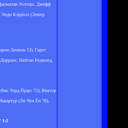
 Джонатан Уолтерс, Джефф
, Энди Кэрролл (Эннер
рон Леннон 53), Гарет
 Дорранс, Нейтан Редмонд,
ймс Уорд-Праус 72), Виктор
акартур (Ли Чун Ён 78),
 1:1