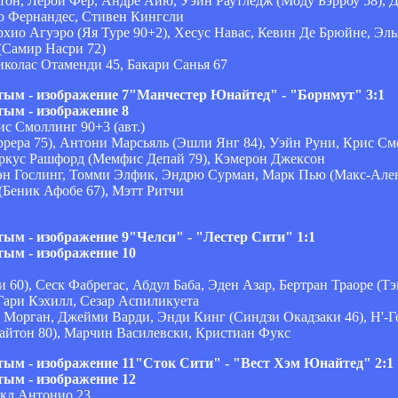
тон, Лерой Фер, Андре Айю, Уэйн Раутледж (Моду Бэрроу 58),
ко Фернандес, Стивен Кингсли
хио Агуэро (Яя Туре 90+2), Хесус Навас, Кевин Де Брюйне, Эль
(Самир Насри 72)
иколас Отаменди 45, Бакари Санья 67
"Манчестер Юнайтед" - "Борнмут" 3:1
с Смоллинг 90+3 (авт.)
рера 75), Антони Марсьяль (Эшли Янг 84), Уэйн Руни, Крис См
ркус Рашфорд (Мемфис Депай 79), Кэмерон Джексон
н Гослинг, Томми Элфик, Эндрю Сурман, Марк Пью (Макс-Ален 
(Беник Афобе 67), Мэтт Ритчи
"Челси" - "Лестер Сити" 1:1
60), Сеск Фабрегас, Абдул Баба, Эден Азар, Бертран Траоре (Т
Гари Кэхилл, Сезар Аспиликуета
Морган, Джейми Варди, Энди Кинг (Синдзи Окадзаки 46), Н'-Г
айтон 80), Марчин Василевски, Кристиан Фукс
"Сток Сити" - "Вест Хэм Юнайтед" 2:1
йкл Антонио 23