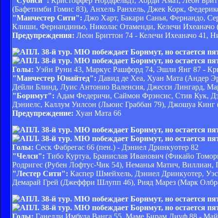
"Суонси":
Кристоффер Нордфельдт, Хорди Амат, Леон Брит
(Бафетимби Гомис 83), Анхель Ранхель, Джек Корк, Федери
"Манчестер Сити":
Джо Харт, Бакари Санья, Фернандо, Сер
Клиши, Фернандиньо, Николас Отаменди, Келечи Ихеаначо 
Предупреждения:
Леон Бриттон 74 - Келечи Ихеаначо 41, Н
Голы:
Уэйн Руни 43, Маркус Рашфорд 74, Эшли Янг 87 - Кри
"Манчестер Юнайтед":
Давид де Хеа, Хуан Мата (Андер Эр
Дейли Блинд, Луис Антонио Валенсия, Джесси Лингард, Ма
"Борнмут":
Адам Федеричи, Саймон Фрэнсис, Стив Кук, Дэ
Дэниелс, Каллум Уилсон (Льюис Граббан 79), Джошуа Кинг 
Предупреждение:
Хуан Мата 66
Голы:
Сеск Фабрегас 66 (пен.) - Дэниел Дринкуотер 82
"Челси":
Тибо Куртуа, Бранислав Иванович (Фикайо Томори 
Родригес (Рубен Лофтус-Чик 54), Неманья Матич, Виллиан, 
"Лестер Сити":
Каспер Шмейхель, Дэниел Дринкуотер, Уэс 
Демарай Грей (Джеффри Шлупп 46), Рияд Марез (Марк Олбр
Голы:
Ганелли Имбула Ванга 55, Маме Бирам Диуф 88 - Ма