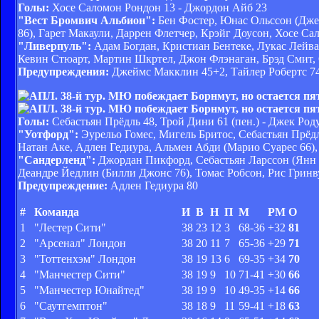
Голы:
Хосе Саломон Рондон 13 - Джордон Айб 23
"Вест Бромвич Альбион":
Бен Фостер, Юнас Ольссон (Дже
86), Гарет Макаули, Даррен Флетчер, Крэйг Доусон, Хосе Са
"Ливерпуль":
Адам Богдан, Кристиан Бентеке, Лукас Лейва
Кевин Стюарт, Мартин Шкртел, Джон Флэнаган, Брэд Смит,
Предупреждения:
Джеймс Макклин 45+2, Тайлер Робертс 74
Голы:
Себастьян Прёдль 48, Трой Дини 61 (пен.) - Джек Род
"Уотфорд":
Эурельо Гомес, Мигель Бритос, Себастьян Прёдл
Натан Аке, Адлен Гедиура, Альмен Абди (Марио Суарес 66),
"Сандерленд":
Джордан Пикфорд, Себастьян Ларссон (Янн 
Деандре Йедлин (Билли Джонс 76), Томас Робсон, Рис Грин
Предупреждение:
Адлен Гедиура 80
#
Команда
И
В
Н
П
М
РМ
О
1
"Лестер Сити"
38
23
12
3
68-36
+32
81
2
"Арсенал" Лондон
38
20
11
7
65-36
+29
71
3
"Тоттенхэм" Лондон
38
19
13
6
69-35
+34
70
4
"Манчестер Сити"
38
19
9
10
71-41
+30
66
5
"Манчестер Юнайтед"
38
19
9
10
49-35
+14
66
6
"Саутгемптон"
38
18
9
11
59-41
+18
63