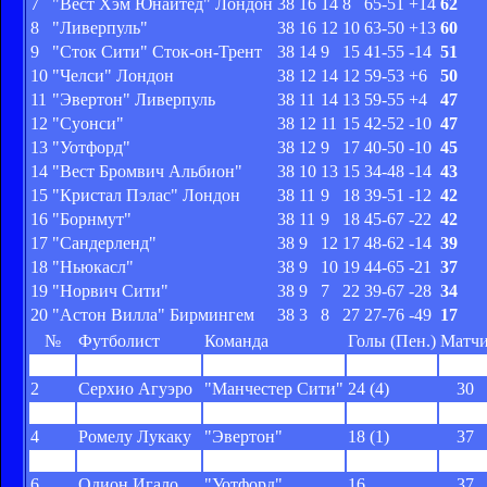
7
"Вест Хэм Юнайтед" Лондон
38
16
14
8
65-51
+14
62
8
"Ливерпуль"
38
16
12
10
63-50
+13
60
9
"Сток Сити" Сток-он-Трент
38
14
9
15
41-55
-14
51
10
"Челси" Лондон
38
12
14
12
59-53
+6
50
11
"Эвертон" Ливерпуль
38
11
14
13
59-55
+4
47
12
"Суонси"
38
12
11
15
42-52
-10
47
13
"Уотфорд"
38
12
9
17
40-50
-10
45
14
"Вест Бромвич Альбион"
38
10
13
15
34-48
-14
43
15
"Кристал Пэлас" Лондон
38
11
9
18
39-51
-12
42
16
"Борнмут"
38
11
9
18
45-67
-22
42
17
"Сандерленд"
38
9
12
17
48-62
-14
39
18
"Ньюкасл"
38
9
10
19
44-65
-21
37
19
"Норвич Сити"
38
9
7
22
39-67
-28
34
20
"Астон Вилла" Бирмингем
38
3
8
27
27-76
-49
17
№
Футболист
Команда
Голы (Пен.)
Матч
1
Гарри Кейн
"Тоттенхэм"
25 (5)
38
2
Серхио Агуэро
"Манчестер Сити"
24 (4)
30
3
Джейми Варди
"Лестер Сити"
24 (5)
36
4
Ромелу Лукаку
"Эвертон"
18 (1)
37
5
Рияд Марез
"Лестер Сити"
17 (4)
37
6
Одион Игало
"Уотфорд"
16
37