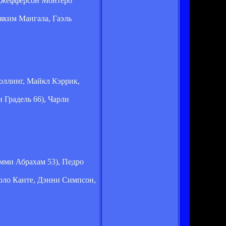
 Джефферсон Монтеро
яким Мангала, Гаэль
оллинг, Майкл Кэррик,
Градель 66), Чарли
эмми Абрахам 53), Педро
оло Канте, Дэнни Симпсон,