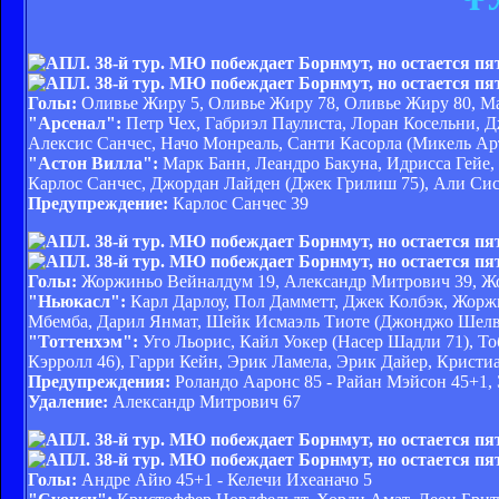
Голы:
Оливье Жиру 5, Оливье Жиру 78, Оливье Жиру 80, Мар
"Арсенал":
Петр Чех, Габриэл Паулиста, Лоран Косельни, 
Алексис Санчес, Начо Монреаль, Санти Касорла (Микель Арт
"Астон Вилла":
Марк Банн, Леандро Бакуна, Идрисса Гейе,
Карлос Санчес, Джордан Лайден (Джек Грилиш 75), Али Сис
Предупреждение:
Карлос Санчес 39
Голы:
Жоржиньо Вейналдум 19, Александр Митрович 39, Жор
"Ньюкасл":
Карл Дарлоу, Пол Дамметт, Джек Колбэк, Жорж
Мбемба, Дарил Янмат, Шейк Исмаэль Тиоте (Джонджо Шелви
"Тоттенхэм":
Уго Льорис, Кайл Уокер (Насер Шадли 71), Т
Кэрролл 46), Гарри Кейн, Эрик Ламела, Эрик Дайер, Кристи
Предупреждения:
Роландо Ааронс 85 - Райан Мэйсон 45+1,
Удаление:
Александр Митрович 67
Голы:
Андре Айю 45+1 - Келечи Ихеаначо 5