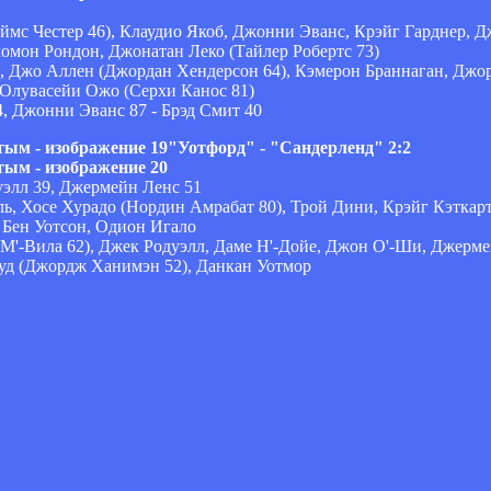
ймс Честер 46), Клаудио Якоб, Джонни Эванс, Крэйг Гарднер,
ломон Рондон, Джонатан Леко (Тайлер Робертс 73)
, Джо Аллен (Джордан Хендерсон 64), Кэмерон Браннаган, Джо
 Олувасейи Ожо (Серхи Канос 81)
, Джонни Эванс 87 - Брэд Смит 40
"Уотфорд" - "Сандерленд" 2:2
уэлл 39, Джермейн Ленс 51
ь, Хосе Хурадо (Нордин Амрабат 80), Трой Дини, Крэйг Кэткарт
 Бен Уотсон, Одион Игало
М'-Вила 62), Джек Родуэлл, Даме Н'-Дойе, Джон О'-Ши, Джерме
вуд (Джордж Ханимэн 52), Данкан Уотмор