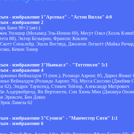
"Арсенал" - "Астон Вилла" 4:0
к Банн 90+2 (авт.)
Джек Уилшир (Мохамед Эль-Ненни 69), Месут Озил (Хоэль Кэмпб
ета 88), Эктор Бельерин, Франсис Коклен
 Скотт Синклейр, Эшли Вествуд, Джолеон Лескотт (Майка Ричар
соко, Кевин Тонер
"Ньюкасл" - "Тоттенхэм" 5:1
жиньо Вейналдум 73 (пен.), Роландо Ааронс 85, Дарил Янмат 8
иньо Вейналдум (Роландо Ааронс 76), Мусса Сиссоко (Джейми С
 62), Эндрос Таунсенд, Стивен Тейлор, Александр Митрович
оби Алдервейрелд, Ян Вертонген, Сон Хюнь Мин (Джошуа Онома
ан Эриксен, Бен Дэвис
 Эрик Ламела 62
"Суонси" - "Манчестер Сити" 1:1