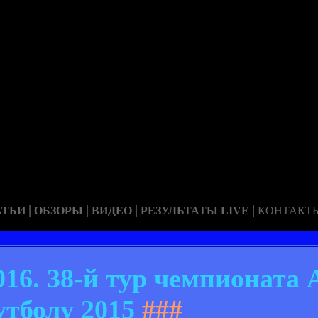
|
|
|
|
АТЬИ
ОБЗОРЫ
ВИДЕО
РЕЗУЛЬТАТЫ LIVE
КОНТАКТ
016. 38-й тур чемпионата 
утболу 2015
###