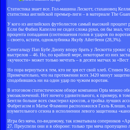
Статистика знает все. Гол-машина Лескотт, стахановец Келл
статистика английской премьер-лиги – в материале The Guard
У кого из английских футболистов самый высокий процент 
Если бы Фабио Капелло не сидел сложа руки, он бы знал, чт
процента попадания (соотношения голов и ударов по ворота
– своего, кстати, одноклубника Якубу Айегбени (28,3%).
Сенегальцу Пап Бубе Диопу впору брать у Лескотта уроки: ср
выстрелов – 46. Но, по крайней мере, некоторые из них зас
«кучности» может только мечтать – в десяти матчах за «Вес
Но пора вернуться к тем, кто не зря ест свой хлеб. Стивен 
Примечательно, что на протяжении всех 3420 минут защитни
сподобившись ни на один удар по чужим воротам.
В итоговом статистическом обзоре компании Opta можно об
умозаключений. Нет ничего удивительного, к примеру, в то
Бентли больше всех смастерил кроссов, а тройка лучших асс
Фабрегасом и Матье Фламини расположился Гаэль Клиши, на с
изумительного сезона в исполнении левого защитника «кан
Игра без мяча, по-видимому, так изматывала соперников «А
27. Преуспели они и в обороне: только три мяча пропущено 