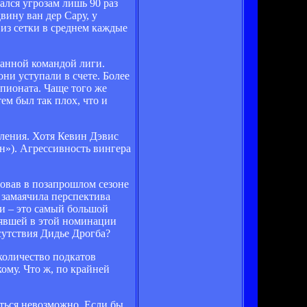
ался угрозам лишь 90 раз
ину ван дер Сару, у
из сетки в среднем каждые
ванной командой лиги.
они уступали в счете. Более
мпионата. Чаще того же
ем был так плох, что и
ления. Хотя Кевин Дэвис
н»). Агрессивность вингера
ровав в позапрошлом сезоне
 замаячила перспектива
и – это самый большой
анявшей в этой номинации
тсутствия Дидье Дрогба?
 количество подкатов
ому. Что ж, по крайней
иться невозможно. Если бы