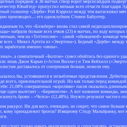
итных порядков: в 38 матчах створ ворот мерсисайдцев подверг
нчестер Юнайтед» пропустил меньше всех отчасти благодаря Эдв
тный голкипер «Дерби» Рой Кэрролл между тем вытаскивал мяч 
цию производил...- его одноклубник Стивен Байуотер.
ожиданным то, что «Блэкберн» вновь стал самой недисциплиниро
цы» набрали больше всех очков (23) в матчах, по ходу которых 
аз меньше, чем на «Тоттенхэме» – самой «обижаемой» команде че
е всех – Микел Артета из «Эвертона»). Бедный «Дерби» между т
ых заработали именно «овны».
нал», а симпатичный «Болтон» сумел обойтись без единого уда
дили лишь Джон Карью («Астон Вилла») и Тим Кейхилл («Эверто
олистам доставалось от соперников больше, нежели ему.
 казалось бы, устоявшиеся и незыблемые представления. Дебюти
де всего, привлекательной игрой. Но как только перед командой
себе: 21,08% совершенных «королями» пасов оказались длинным
» еще один вылетант – «Бирмингем». А вот название команды, з
 вскинуть брови – «Челси» (12,48%). Неужто результат частого о
м ракурсе. Ни для кого, очевидно, не секрет, что самое больше
, кому принадлежит бронза? Изящному Стиду Мальбранку, вот к
иги.
 что стоит только начать анализировать и сопоставлять, останов