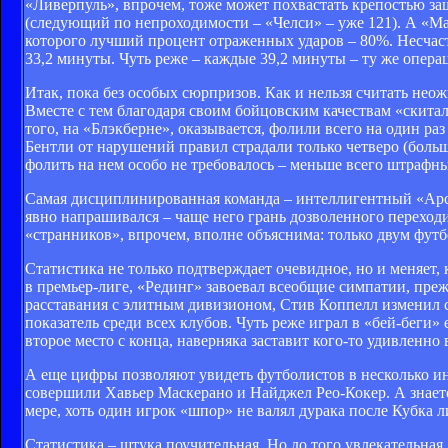
«Ливерпуль», впрочем, тоже может похвастать крепостью защ
(следующий по непроходимости – «Челси» – уже 121). А «Ма
которого лучший процент отраженных ударов – 80%. Несчас
33,2 минуты. Чуть реже – каждые 39,2 минуты – ту же опера
Итак, пока без особых сюрпризов. Как и нельзя считать не
Вместе с тем благодаря своим бойцовским качествам «скиталь
того, на «Блэкберне», оказывается, фолили всего на один р
Бентли от нарушений правил страдали только четверо (больш
фолить на нем особо не требовалось – меньше всего штрафн
Самая дисциплинированная команда – интеллигентный «Арсе
явно напрашивался – чаще него грань дозволенного перехо
«странников», впрочем, вполне объяснима: только двум футб
Статистика не только подтверждает очевидное, но и меняет,
в премьер-лиге, «Рединг» завоевал всеобщие симпатии, преж
расставания с элитным дивизионом, Стив Коппелл изменил 
показатель среди всех клубов. Чуть реже играл в «бей-беги
второе место с конца, наверняка заставит кого-то удивленно
А еще цифры позволяют увидеть футболистов в несколько ино
совершили Хавьер Маскерано и Найджел Рео-Кокер. А знаете
мере, хоть один игрок «шпор» не валял дурака после Кубка л
Статистика – штука поучительная. Но до того увлекательная,