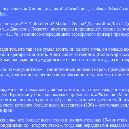
и, перехватчик Клиши, двуликий «Блэкберн», «собака» Мальбран
ian.
реализации? У Уэйна Руни? Майкла Оуэна? Джермэйна Дефо? Ди
о у...- Джолеона Лескотта, достигшего в прошедшем сезоне фено
м – 42,1%) и намного опередившего серебряного призера премье
еди тех, кто так и не сумел забить ни одного мяча, он больше в
тавили вратарей попотеть. А вот соотечественник Диопа Анри Кам
т Хэм» нападающий умудрился не нанести ни одного удара в ство
Келли из «Бирмингема» – единственный полевой игрок, проведший
к подходил к исполнению своих обязанностей, похоже, слишком 
наружить не только массу любопытного, но и подтверждение ши
м, что Криштиану Роналду оказался причастен к 47% голов «Ман
истентов лиги выступает за «Арсенал»- интересно, что в этой 
чету которого больше всего перехватов (136) – что только уси
ониров».
рсенала», что больше всего голов в заключительных 15-минутка
лондонцами со «второго этажа», тогда как нерадивыми земляками