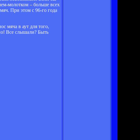
нем-молотком – больше всех
яч. При этом с 96-го года
с мяча в аут для того,
о! Все слышали? Быть