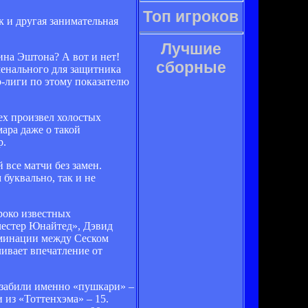
Топ игроков
к и другая занимательная
Лучшие
на Эштона? А вот и нет!
сборные
менального для защитника
р-лиги по этому показателю
сех произвел холостых
ара даже о такой
р.
 все матчи без замен.
буквально, так и не
роко известных
честер Юнайтед», Дэвид
номинации между Сеском
ливает впечатление от
х забили именно «пушкари» –
 из «Тоттенхэма» – 15.