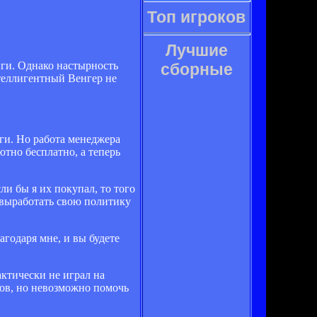
Топ игроков
Лучшие
ги. Однако настырность
сборные
теллигентный Венгер не
ьги. Но работа менеджера
ютно бесплатно, а теперь
и бы я их покупал, то того
ы выработать свою политику
годаря мне, и вы будете
актически не играл на
тов, но невозможно помочь