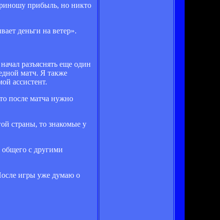
 приношу прибыль, но никто
вает деньги на ветер».
начал разъяснять еще один
редной матч. Я также
мой ассистент.
то после матча нужно
гой страны, то знакомые у
о общего с другими
 После игры уже думаю о