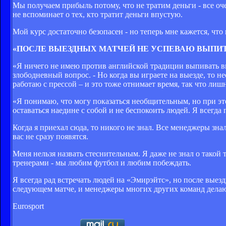
Мы получаем прибыль потому, что не тратим деньги - все оч
не вспоминает о тех, кто тратит деньги впустую.
Мой курс достаточно безопасен - но теперь мне кажется, что
«ПОСЛЕ ВЫЕЗДНЫХ МАТЧЕЙ НЕ УСПЕВАЮ ВЫПИТ
«Я ничего не имею против английской традиции выпивать вм
злободневный вопрос. - Но когда вы играете на выезде, то н
работаю с прессой – и это тоже отнимает время, так что лиш
«Я понимаю, что могу показаться необщительным, но при э
оставаться наедине с собой и не беспокоить людей. Я всегд
Когда я приехал сюда, то никого не знал. Все менеджеры зна
вас не сразу появятся.
Меня нельзя назвать стеснительным. Я даже не знал о такой 
тренерами - мы любим футбол и любим побеждать.
Я всегда рад встречать людей на «Эмирэйтс», но после выез
следующем матче, и менеджеры многих других команд делаю
Eurosport