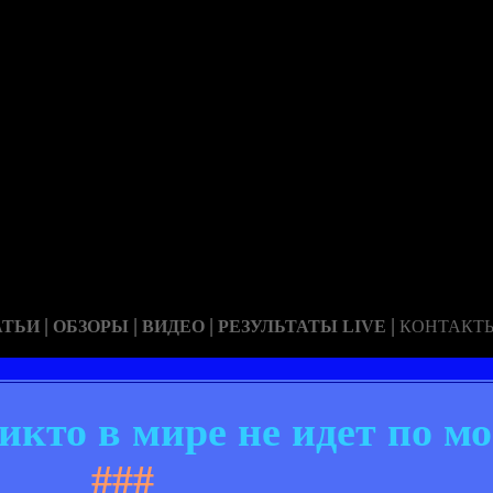
|
|
|
|
АТЬИ
ОБЗОРЫ
ВИДЕО
РЕЗУЛЬТАТЫ LIVE
КОНТАКТ
кто в мире не идет по мо
###