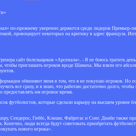
нал» по-прежнему уверенно держится среди лидеров Премьер-ли
тикой, провоцирует некоторых на критику в адрес француза. Ин
ренера сайт болельщиков «Арсенала». - Я не боюсь тратить ден
том, чтобы приглашать игроков вроде Шамаха. Мы взяли его абсол
фунтов.
ормации обвиняют меня в том, что я не покупаю игроков. Но есл
учить все сразу, и я знаю, что работаю достаточно долго, чтоб
о предоставлять им игровое время.
сок футболистов, которые сделали карьеру на высшем уровне бла
жиру, Сендерос, Гиббс, Клиши, Фабрегас и Сонг. Диаби также пр
. Конечно, люди всегда будут советовать приобретать футболис
покупать нового игрока».