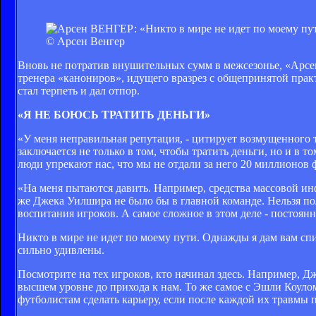
© Арсен Венгер
Вновь не потратив внушительных сумм в межсезонье, «Арсе
тренера «канониров», идущего вразрез с общепринятой прак
стал терпеть и дал отпор.
«Я НЕ БОЮСЬ ТРАТИТЬ ДЕНЬГИ»
«У меня неправильная репутация, - цитирует возмущенного т
заключается не только в том, чтобы тратить деньги, но и в 
люди упрекают нас, что мы не отдали за него 20 миллионов 
«На меня пытаются давить. Например, средства массовой инф
же Джека Уилшира не было бы в главной команде. Нельзя пол
воспитания игроков. А самое сложное в этом деле - постоянн
Никто в мире не идет по моему пути. Однажды я дам вам спи
сильно удивлены.
Посмотрите на тех игроков, кто начинал здесь. Например, Д
высшем уровне до прихода к нам. То же самое с Эшли Коулом
футболистам сделать карьеру, если после каждой их травмы 