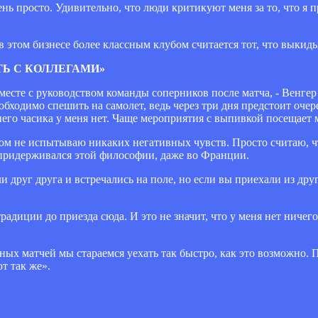
ень просто. Удивительно, что люди критикуют меня за то, что я
 в этом бизнесе более классным клубом считается тот, что выкиды
Ь С КОЛЛЕГАМИ»
есте с руководством команды соперников после матча, - Венгер 
еобходимо спешить на самолет, ведь через три дня предстоит оче
него часика у меня нет. Чаще мероприятия с выпивкой посещает 
том не испытываю никаких негативных чувств. Просто считаю, ч
а придерживался этой философии, даже во Франции.
ли друг друга и встречались на поле, но если вы приехали из дру
традиции до приезда сюда. И это не значит, что у меня нет ничег
дных матчей мы стараемся уехать так быстро, как это возможно.
т так же».