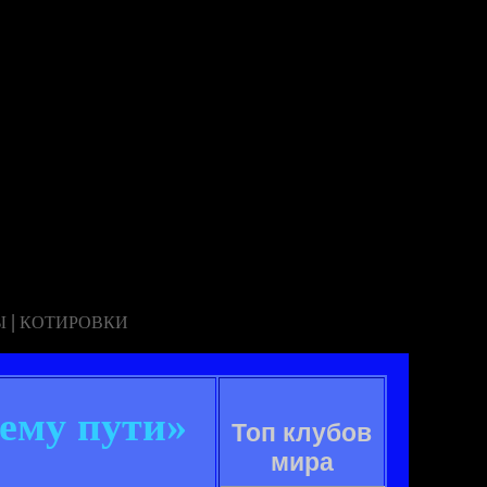
|
Ы
КОТИРОВКИ
ему пути»
Топ клубов
мира