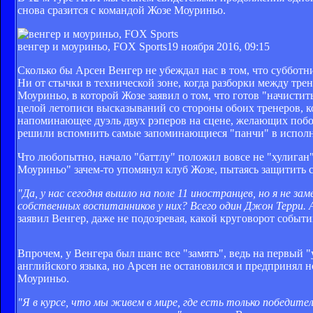
снова сразится с командой Жозе Моуриньо.
венгер и моуриньо, FOX Sports
19 ноября 2016, 09:15
Сколько бы Арсен Венгер не убеждал нас в том, что субботн
Ни от стычки в технической зоне, когда разборки между тре
Моуриньо, в которой Жозе заявил о том, что готов "начистит
целой летописи высказываний со стороны обоих тренеров, к
напоминающее дуэль двух рэперов на сцене, желающих побо
решили вспомнить самые запоминающиеся "панчи" в исполн
Что любопытно, начало "баттлу" положил вовсе не "хулиган"
Моуриньо" зачем-то упомянул клуб Жозе, пытаясь защитить 
"Да, у нас сегодня вышло на поле 11 иностранцев, но я не з
собственных воспитанников у них? Всего один Джон Терри. А
заявил Венгер, даже не подозревая, какой круговорот событи
Впрочем, у Венгера был шанс все "замять", ведь на первый 
английского языка, но Арсен не остановился и предпринял 
Моуриньо.
"Я в курсе, что мы живем в мире, где есть только победите