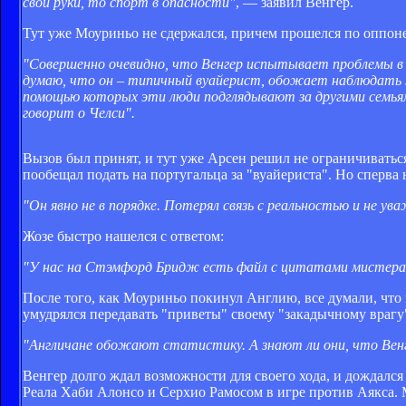
свои руки, то спорт в опасности"
, — заявил Венгер.
Тут уже Моуриньо не сдержался, причем прошелся по оппон
"Совершенно очевидно, что Венгер испытывает проблемы в 
думаю, что он – типичный вуайерист, обожает наблюдать за
помощью которых эти люди подглядывают за другими семьями.
говорит о Челси".
Вызов был принят, и тут уже Арсен решил не ограничиватьс
пообещал подать на португальца за "вуайериста". Но сперва 
"Он явно не в порядке. Потерял связь с реальностью и не ув
Жозе быстро нашелся с ответом:
"У нас на Стэмфорд Бридж есть файл с цитатами мистера Вен
После того, как Моуриньо покинул Англию, все думали, что
умудрялся передавать "приветы" своему "закадычному врагу
"Англичане обожают статистику. А знают ли они, что Венг
Венгер долго ждал возможности для своего хода, и дождался
Реала Хаби Алонсо и Серхио Рамосом в игре против Аякса. 