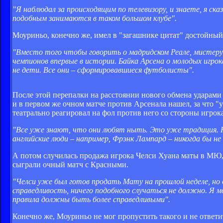
"Я наблюдал за происходящим по телевизору, и знаете, я ск
подобным занимаются в таком большом клубе".
Моуриньо, конечно же, имел в "загашнике цитат" достойный
"Вместо того чтобы говорить о мадридском Реале, мистеру 
чемпионов впервые в истории. Байка Арсена о молодых игрок
не дети. Все они – сформировавшиеся футболисты".
После этой перепалки на расстоянии нового обмена ударами
и в первом же очном матче против Арсенала нашел, за что 
театрально реагировал на фол против него со стороны игрок
"Все уже знают, что они любят ныть. Это уже традиция. Н
английские люди – например, Фрэнк Лампард – никогда бы н
А потом случилась продажа игрока Челси Хуана маты в МЮ, 
сыграли очный матч с Красными.
"Челси уже был готов продать Мату на прошлой неделе, но
справедливость, ничего подобного случаться не должно. Я м
правила должны быть более справедливыми".
Конечно же, Моуриньо не мог пропустить такого и не ответи