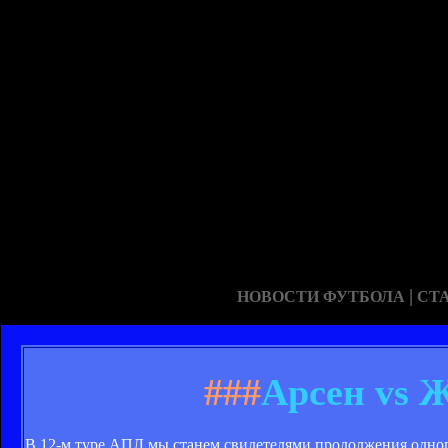
|
НОВОСТИ ФУТБОЛА
СТ
###
Арсен vs 
В 12-м туре АПЛ мы станем свидетелями продолжения одно