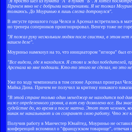
"Я просто шел из пункта "А" в пункт "Б". Я хотел посмотрет
Причем явно не с добрыми намерениями. Я не толкал Моуринь
толкаюсь. До Моуринью я лишь слегка дотронулся".
В августе прошлого года Челси и Арсенал встретились в ма
но тренера соперников проигнорировал. Венгер тоже не гор
"Я пожал руку нескольким людям после свистка, в этом нет
нашем деле".
Моуриньо намекнул на то, что инициатором "игнора" был ег
"Все видели, где я находился. Я стоял и ждал победителей,
Арсенала ко мне подошли. Кто-то этого не сделал, но это не
Уже по ходу чемпионата в том сезоне Арсенал проиграл Чел
Майка Дина. Причем не получил за критику никакого наказа
"В этой стране только один менеджер не находится под да
ниже определенного уровня, а вот ему дозволено все. Вы зн
судействе до, во время и после матча. Этот тот человек, 
никак не наказывают и он сохраняет свою работу. Что же кас
Получив работу в Манчестер Юнайтед, Моуриньо не оставил 
конференций вспомнил о "французском товарище", отвечая н