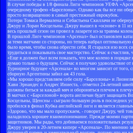
В случае победы в 1/8 финала Лиги чемпионов УЕФА «Арсен
очередному трофею «Барселоны». Однако как бы все ни обе
просто возвращению в самый престижный еврокубок.
Потери Томаса Вермалена и Себастьена Скиллачи не обернули
Джуру и Лоран Косцельны. Джуру вышел в «основе» в 11 из 
весь прошлый сезон он провел в лазарете из-за травмы колен
В прошлой Лиге чемпионов «Арсенал» был остановлен катал
за теми матчами со стороны, но теперь набрал оптимальную
было время, чтобы снова обрести себя. Я старался изо всех си
трудиться и показывать свое мастерство. Сейчас я счастлив, ч
«Еще я должен был всем показать, что мое колено в порядке 
думаю только о будущем. Сейчас я получаю удовольствие от 
Турнирное будущее «Арсенала» во многом зависит от того, с
сборную Аргентины забил аж 43 гола.
«Мы хорошо представляем себе силу «Барселоны» и Лионеля М
Хави Эрнандес и Андрес Иниеста, - отметил 24-летний швей
должны биться за каждый мяч и обороняться плечом к плечу
В матчах с «Барселоной» ворота англичан будет защищать В
Косцельны, Щенсны - сыграло большую роль в последних усп
пробился в финал Кубка английской лиги и является главны
«Здорово, что мы мало пропускаем, - говорит Джуру, чей то
наладилось хорошее взаимопонимание. Прежде моими партнер
защитников. Мы рады, что добиваемся положительных резуль
Джуру уверен в 20-летнем кипере «Арсенала». По мнению з
отличный парень и замечательный вратарь, потому что ни капл