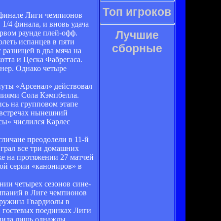
Топ игроков
в финале Лиги чемпионов
/4 финала, и вновь удача
ервом раунде плей-офф.
Лучшие
олеть испанцев в пяти
сборные
 разницей в два мяча на
отта и Цеска Фабрегаса.
нер. Однако четыре
нуты «Арсенал» действовал
илиями Сола Кэмпбелла.
ись на групповом этапе
х встречах нынешний
сы» числился Карлес
личане преодолели в 11-й
играл все три домашних
же на протяжении 27 матчей
ой серии «канониров» в
нии четырех сезонов сине-
ампаний в Лиге чемпионов
 дружина Гвардиолы в
и гостевых поединках Лиги
упила лишь однажды.