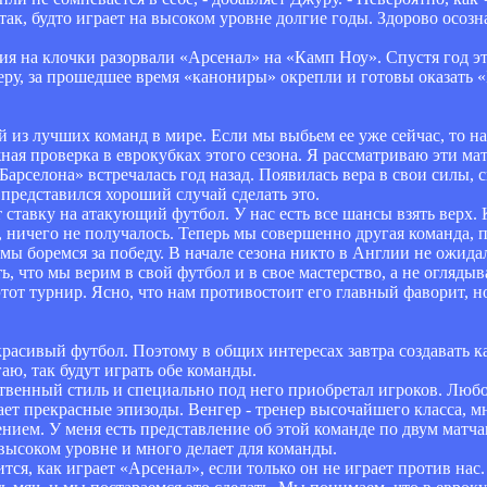
 так, будто играет на высоком уровне долгие годы. Здорово осозн
я на клочки разорвали «Арсенал» на «Камп Ноу». Спустя год эт
у, за прошедшее время «канониры» окрепли и готовы оказать «
ой из лучших команд в мире. Если мы выбьем ее уже сейчас, то
ная проверка в еврокубках этого сезона. Я рассматриваю эти м
Барселона» встречалась год назад. Появилась вера в свои силы, 
 представился хороший случай сделать это.
 ставку на атакующий футбол. У нас есть все шансы взять верх.
 ничего не получалось. Теперь мы совершенно другая команда, п
мы боремся за победу. В начале сезона никто в Англии не ожидал
ь, что мы верим в свой футбол и в свое мастерство, а не огляды
от турнир. Ясно, что нам противостоит его главный фаворит, но
красивый футбол. Поэтому в общих интересах завтра создавать 
аю, так будут играть обе команды.
ственный стиль и специально под него приобретал игроков. Люб
ет прекрасные эпизоды. Венгер - тренер высочайшего класса, мн
нием. У меня есть представление об этой команде по двум матча
е высоком уровне и много делает для команды.
я, как играет «Арсенал», если только он не играет против нас.