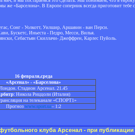
ь мяч, и мы постараемся это сделать. Мы понимаем, что в евроку
 мы же «Барселона». В Европе соперник всегда приготовит тебе 
ас, Сонг - Уолкотт, Уилшир, Аршавин - ван Перси.
ави, Бускетс, Иньеста - Педро, Месси, Вилья.
ьянски, Себастьян Скиллачи- Джеффрен, Карлес Пуйоль.
16 февраля,среда
«Арсенал» - «Барселона»
Лондон. Стадион Арсенал. 21.45
рбитр
: Никола Риццоли (Италия)
трансляция на телеканале «СПОРТ1»
Прогноз
www.sport.ua
– 1:2
футбольного клуба Арсенал - при публикации