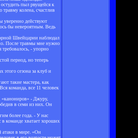
 остудить пыл рвущейся к
ю травму колена, счастлив
ны уверенно действуют
лось бы невероятным. Ведь
сборной Швейцарии наблюдал
чно. После травмы мне нужно
я требовалось, - упорно
стой период, но теперь
 этого сезона за клуб и
ают такие мастера, как
ся команда, все 11 человек
 «канониров» - Джуру,
бедив в семи из них. Он
им более года. - У нас
 в команде хватает хороших
 атаки в мире. «Он
человек в его возрасте может