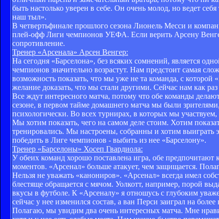
быть настолько уверен в себе. Он очень молод, но ведет себя
наш тыл».
В четвертьфинале прошлого сезона Лионель Месси и компани
плей-офф Лиги чемпионов УЕФА. Если верить Арсену Венгер
сопротивление.
Тренер «Арсенала» Арсен Венгер:
На сегодня «Барселона», без всяких сомнений, является одн
чемпионов значительно возрастут. Нам предстоит самая слож
возможность показать, что мы уже не та команда, с которой «
желание доказать, что мы стали другими. Сейчас нам как раз
Все ждут интересного матча, потому что обе команды делают
сезоне, в первом тайме домашнего матча мы были зрителями,
психологически. Во всех турнирах, в которых мы участвуем, 
Мы хотим показать, чего на самом деле стоим. Хотим показат
тренировались. Мы настроены, собранны и хотим выиграть эт
победить в Лиге чемпионов - выбить из нее «Барселону».
Тренер «Барселоны» Хосеп Гвардиола:
У обеих команд хорошо поставлена игра, обе предпочитают 
моментов. «Арсенал» больше атакует, чем защищается. Полаг
Нельзя не уважать «канониров». «Арсенал» всегда имел соб
блестяще обращается с мячом. Уолкотт, например, порой выда
вкусы в футболе. К «Арсеналу» я отношусь с глубоким уваже
сейчас у нее изменился состав, а ван Перси заиграл на боле
Полагаю, мы увидим два очень интересных матча. Мне нравитс