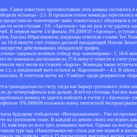
шке. Самое известное противостояние этих команд состоялось 
дили испанцы - 2:1. В прошлом сезоне команды пересеклись в 1
ба предоставила «канонирам» шанс поквитаться с обидчиком в п
 по всем статьям - 3:6. «Арсеналу» так ни разу и не удалось од
чей. В первом матче 1/4 финала ЛЧ-2009/10 «Арсенал», уступая с
убль Златана Ибрагимовича лондонцы ответили голами Тео Уолк
- на 18-й минуте счет открыл датский нападающий Никлас Беннт
имуществе действовавших обладателей трофея.
селона» одержала волевую победу над «канонирами». С 18-й ми
это не помешало англичанам на 37-й минуте повести в счете ус
лонили часу весов на сторону «Барсы». Команды также встречал
м 1:1, а лондонский матч остался за «Барселоной» - 4:2. В обеи
апитана. В ответном матче на «Уэмбли» среди резервистов «Бар
 тринадцатым по счету, тогда как барьер группового этапа анг
или до четвертьфинала или дальше. Клуб из столицы Англии вы
 зарубежных команд не удается победить в гостях у «Арсенала» у
уфинале ЛЧ-2008/09 положило конец пятилетней беспроигрышн
тупила будущему победителю «Интернационале». Уже на протяже
ете на групповом этапе. В каждой из девяти своих последних к
 D, взяв верх во всех трех домашних матчах. Однако на выезде
тельном туре над «Панатинаикосом» стала для нее первой в шест
ержала две победы, зато в 15 предыдущих выездных матчах уст