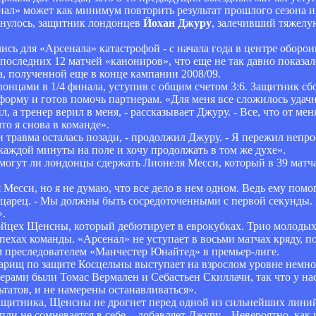
ал» может как минимум повторить результат прошлого сезона и
рнулось, защитник лондонцев
Йохан Джуру
, залечивший тяжелу
сь для «Арсенала» катастрофой - с начала года в центре оборо
последних 12 матчей «канониров», что еще не так давно показа
а, полученной еще в конце кампании 2008/09.
онцами в 1/4 финала, уступив с общим счетом 3:6. Защитник 
 форму и готов помочь партнерам. «Для меня все сложилось уда
л, а тренер верил в меня, - рассказывает Джуру. - Все, что от мен
то я снова в команде».
и травма осталась позади, - продолжил Джуру. - Я пережил непро
каждой минуты на поле и хочу продолжать в том же духе».
могут ли лондонцы сдержать Лионеля Месси, который в 39 матчах
есси, но я не думаю, что все дело в нем одном. Ведь ему помог
царец. - Мы должны быть сосредоточенными с первой секунды. В
».
ойцех Щенсны, который дебютирует в еврокубках. Трио молодых
ехах команды. «Арсенал» не уступает в восьми матчах кряду, по
м преследователем «Манчестер Юнайтед» в премьер-лиге.
варищ по защите Косцельны выступает на взрослом уровне немног
ами были Томас Вермален и Себастьен Скиллачи, так что у нас
татов, и не намерены останавливаться».
ащитника, Щенсны не дрогнет перед одной из сильнейших линий
и не сомневается в себе, - добавляет Джуру. - Невероятно, как 