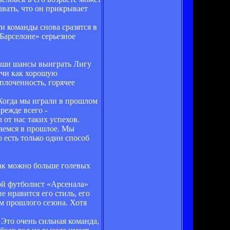
авать, что он прикрывает
и команды снова сразятся в
Барселоне» серьезное
 наши шансы выиграть Лигу
атчи как хорошую
сплоченность, горячее
 Когда мы играли в прошлом
режде всего -
 от нас таких успехов.
ваемся в прошлое. Мы
 есть только один способ
как можно больше голевых
ой футболист «Арсенала»
е нравится его стиль, его
м прошлого сезона. Хотя
 Это очень сильная команда,