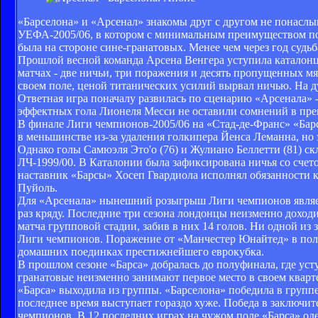
«Барселона» и «Арсенал» знакомы друг с другом не понаслы
УЕФА-2005/06, в котором с минимальным преимуществом побе
была на стороне сине-гранатовых. Менее чем через год судь
Прошлой весной команда Арсена Венгера уступила каталонцам
матчах - две ничьи, три поражения и десять пропущенных мя
своем поле, ценой титанических усилий вырвал ничью. На д
Ответная игра поначалу развилась по сценарию «Арсенала» 
эффектных гола Лионеля Месси не оставили сомнений в пре
В финале Лиги чемпионов-2005/06 на «Стад-де-Франс» «Бар
в меньшинстве из-за удаления голкипера Йенса Леманна, но 
Однако голы Самюэля Это'о (76) и Жулиано Беллетти (81) ск
ЛЧ-1999/00. В Каталонии была зафиксирована ничья со счето
наставник «Барсы» Хосеп Гвардиола исполнял обязанности к
Пуйоль.
Для «Арсенала» нынешний розыгрыш Лиги чемпионов является
раз кряду. Последние три сезона лондонцы неизменно доход
матча групповой стадии, забив в них 14 голов. Ни одной из
Лиги чемпионов. Поражение от «Манчестер Юнайтед» в пол
домашних поединках престижнейшего еврокубка.
В прошлом сезоне «Барса» добралась до полуфинала, где ус
гранатовые неизменно занимают первое место в своем кварт
«Барса» выходила из группы. «Барселона» победила в группе
последнее время выступает гораздо хуже. Победа в заключи
чемпионов. В 12 последних играх на чужом поле «Барса» од