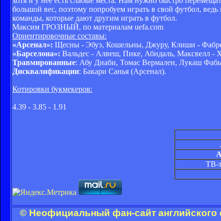
хотя и у нее есть слабые места. Нам нужно быстро перемещат
большой вес, поэтому попробуем играть в свой футбол, ведь
команды, которые дают другим играть в футбол.
Максим ГРОЗНЫЙ, по материалам uefa.com
Ориентировочные составы:
«Арсенал»:
Щесны - Эбуэ, Кошельны, Джуру, Клиши - Фабрег
«Барселона»:
Вальдес - Алвеш, Пике, Абидаль, Максвелл - Х
Травмированные
: Абу Диаби, Томас Вермален, Лукаш Фаб
Дисквалификации
: Бакари Санья (Арсенал).
Котировки букмекеров:
4.39 - 3.85 - 1.91
А
ТВ-
© Неофициальный фан-сайт английского 