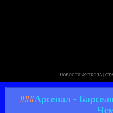
|
НОВОСТИ ФУТБОЛА
СТ
###
Арсенал - Барсело
Чем