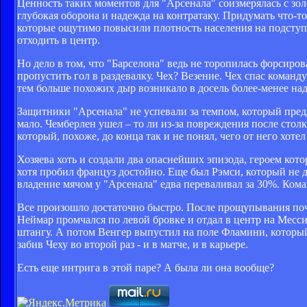
Ценность таких моментов для "Арсенала" соизмерялась с зо
глубокая оборона и надежда на контратаку. Придумать что-
которые ощутимо повысили плотность населения на подступа
отходить в центр.
Но дело в том, что "Барселона" ведь не торопилась форсиров
пропустить гол в раздевалку. Чех? Везение. Чех спас команд
тем больше похожих дыр возникало в досель более-менее над
Защитники "Арсенала" не успевали за темпом, который пред
мало. Чемберлен ушел – то ли из-за повреждения после стол
который, похоже, до конца так и не понял, чего от него хотел
Хозяева хоть и создали два опаснейших эпизода, героем кото
хотя пробил француз достойно. Еще был Рэмси, который не до
владение мячом у "Арсенала" едва переваливал за 30%. Кома
Все произошло достаточно быстро. После прощупывания почвы
Неймар промчался по левой бровке и отдал в центр на Месси
штангу. А потом Венгер выпустил на поле Фламини, который
забив Чеху во второй раз - и в матче, и в карьере.
Есть еще интрига в этой паре? А была ли она вообще?