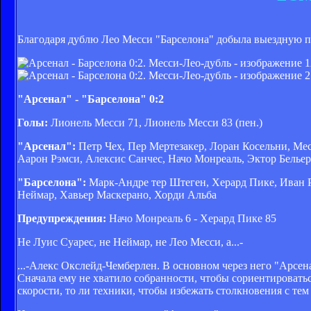
Благодаря дублю Лео Месси "Барселона" добыла выездную по
"Арсенал" - "Барселона" 0:2
Голы:
Лионель Месси 71, Лионель Месси 83 (пен.)
"Арсенал":
Петр Чех, Пер Мертезакер, Лоран Косельни, Мес
Аарон Рэмси, Алексис Санчес, Начо Монреаль, Эктор Белье
"Барселона":
Марк-Андре тер Штеген, Херард Пике, Иван Р
Неймар, Хавьер Маскерано, Хорди Альба
Предупреждения:
Начо Монреаль 6 - Херард Пике 85
Не Луис Суарес, не Неймар, не Лео Месси, а...-
...-Алекс Окслейд-Чемберлен. В основном через него "Арсен
Сначала ему не хватило собранности, чтобы сориентировать
скорости, то ли техники, чтобы избежать столкновения с т