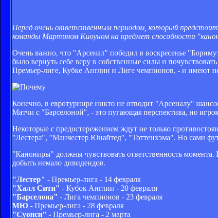
Перед очень ответственным периодом, который предстоит
команды Мартином Киоуном на предмет способности "канон
Очень важно, что "Арсенал" победил в воскресенье "Борнмут
было вернуть себе веру в собственные силы и почувствоват
Премьер-лиге, Кубке Англии и Лиге чемпионов, - и имеют 
Конечно, в евротурнире никто не отводит "Арсеналу" шансов
Матчи с "Барселоной", - это пугающая перспектива, но игрок
Некоторые с предостережением ждут не только противостоян
"Лестера", "Манчестер Юнайтед", "Тоттенхэма". Но сами фут
"Канониры" должны чувствовать ответственность момента. Е
добыть немало дивидендов.
"Лестер"
- Премьер-лига - 14 февраля
"Халл Сити"
- Кубок Англии - 20 февраля
"Барселона"
- Лига чемпионов - 23 февраля
МЮ
- Премьер-лига - 28 февраля
"Суонси"
- Премьер-лига - 2 марта