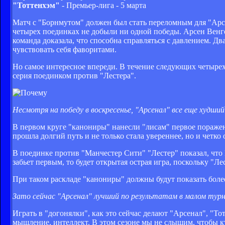
"Тоттенхэм"
- Премьер-лига - 5 марта
Матч с "Борнмутом" должен был стать переломным для "Арсе
четырех поединках не добыли ни одной победы. Арсен Венг
команда доказала, что способна справляться с давлением. Д
чувствовать себя фаворитами.
Но самое интересное впереди. В течение следующих четырех
серия поединком против "Лестера".
Несмотря на победу в воскресенье, "Арсенал" все еще худши
В первом круге "канониры" нанесли "лисам" первое поражени
прошла долгий путь и не только стала увереннее, но и четко
В поединке против "Манчестер Сити" "Лестер" показал, что
забьет первым, то будет открытая острая игра, поскольку "Ле
При таком раскладе "канониры" должны будут показать боле
Зато сейчас "Арсенал" лучший по результатам в малом турн
Играть в "догонялки", как это сейчас делают "Арсенал", "Т
мышление, интеллект. В этом сезоне мы не слышим, чтобы к