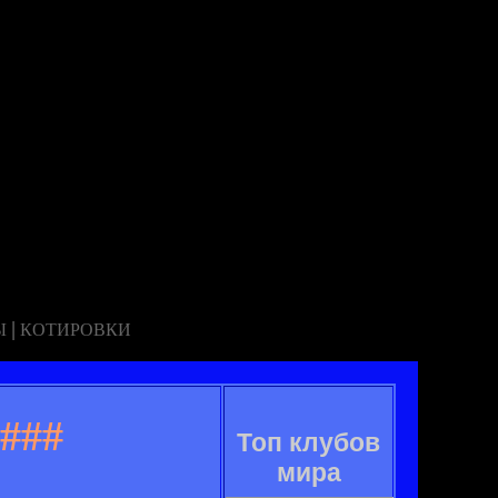
|
Ы
КОТИРОВКИ
###
Топ клубов
мира