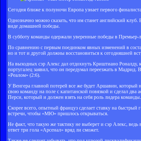
Сегодня ближе к полуночи Европа узнает первого финалиста
Однозначно можно сказать, что им станет английский клуб. 
виде домашней победы.
В субботу команды одержали уверенные победы в Премьер-ли
По сравнению с первым поединком явных изменений в соста
но и тот и другой должны восстановиться к сегодняшней вст
На выходных сэр Алекс дал отдохнуть Криштиано Роналду, ко
португалец заявил, что он передумал переезжать в Мадрид. В
«Реалом» (2:6).
У Венгера главной потерей все же будет Аршавин, который 
свою команду на поле с капитанской повязкой и сделал два а
Перси, который и должен взять на себя роль лидера команды.
Скорее всего, опытный француз сделает ставку на быстрый г
встречи, чтобы «МЮ» пришлось открываться.
Не факт, что такую же тактику не выберет и сэр Алекс, ведь
ответ три гола «Арсенал» вряд ли сможет.
Также не следует забывать, что под угрозой дисквалификаци