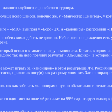
 главного клубного европейского турнира.
Больше всего шансов, конечно же, у «Манчестер Юнайтед», у ко
ге – «МЮ» выиграл у «Боро» 2:0, а «канониры» разгромили «По
ве обеих команд быть не должно. Небольшие повреждения есть 
рече.
торый остался в запасе на игру чемпионата. Кстати, в одном и
идимо так на него повлиял результат «Эль-Класико», в котором 
не может играть за «канониров» в этом розыгрыше ЛЧ. Россиян
ссиста, приложив ногу(и) как разгрому «помпи». Зато возвращае
ол, так как забивать «канонирам» нужно обязательно и желательн
 всего один мяч на поле «Арсенала» на 99% гарантирует выход в 
и в составе обеих команд находится ряд игроков, которые подсоз