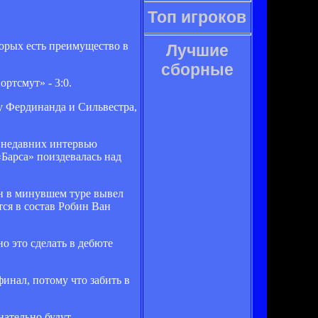
Топ игроков
торых есть преимущество в
Лучшие
сборные
ртсмут» - 3:0.
у Фердинанда и Сильвестра,
з недавних интервью
«Барса» поиздевалась над
ин в минувшем туре вывел
тся в состав Робин Ван
о это сделать в дебюте
финал, потому что забить в
нательно будут