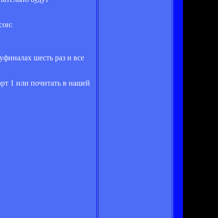
сон:
уфиналах шесть раз и все
рт 1 или почитать в нашей