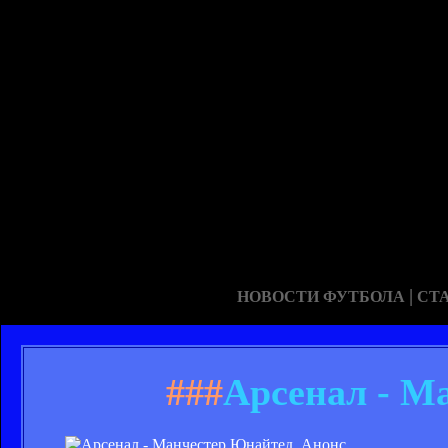
|
НОВОСТИ ФУТБОЛА
СТ
###
Арсенал - М