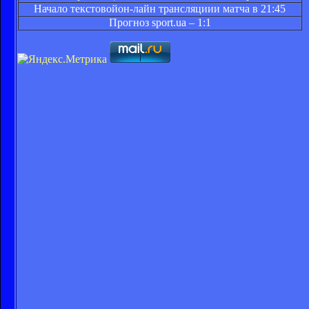
Начало текстовойон-лайн трансляциии матча в 21:45
Прогноз
sport.ua
– 1:1