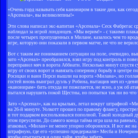
«Очень горд называть себя канониром в такие дни, как сегод
«Арсенала», вы великолепны!»
Эти слова написал экс-капитан «Арсенала» Сеск Фабрегас ср
наблюдал за игрой лондонцев. «Мы верим!» - с такими пла
после четырех пропущенных в Милане, казалось чем то врод
игре, которую они показали в первом матче, не что не верил
Вот с таким же пониманием ситуации на поле, очевидно, вы
зато «Арсенал» преобразился, взял игру под контроль и пове
переправил мяч в ворота Аббиати. Несколько минут спустя с
игру от своих ворот и навязать сопернику борьбу в центре п
Росицки и ванн Перси вышли на ворота «Милана», но голла
гостей вновь выиграл дуэль у Робина, вытащив мяч из «девя
«канонирам» бить откуда не пожелается, не ясно, а уж об а
пытался нарушить покой Щестны, но попытки так ни во что 
Зато «Арсенал», как на крыльях, летал вокруг штрафной «М
на 26-й минуте. Уолкотт прошел по правому флангу, простре
и тот подарком воспользовался пополной. Такой холодный д
этом преуспели. До самого конца тайма игра шла на равных,
атаковал, «Милан» не менее упорно оборонялся. И все же на 
штрафную, где его «успешно придержали» Месба и Ночерино. 
чтобы отыграться и один тайм, чтобы забить.