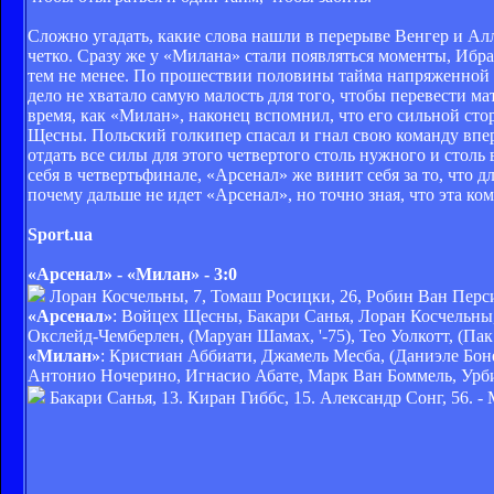
Сложно угадать, какие слова нашли в перерыве Венгер и Алл
четко. Сразу же у «Милана» стали появляться моменты, Иб
тем не менее. По прошествии половины тайма напряженной и 
дело не хватало самую малость для того, чтобы перевести мат
время, как «Милан», наконец вспомнил, что его сильной сто
Щесны. Польский голкипер спасал и гнал свою команду впере
отдать все силы для этого четвертого столь нужного и столь
себя в четвертьфинале, «Арсенал» же винит себя за то, что
почему дальше не идет «Арсенал», но точно зная, что эта ко
Sport.ua
«Арсенал» - «Милан» - 3:0
Лоран Косчельны, 7, Томаш Росицки, 26, Робин Ван Перси
«Арсенал»
: Войцех Щесны, Бакари Санья, Лоран Косчельны
Окслейд-Чемберлен, (Маруан Шамах, '-75), Тео Уолкотт, (Пак
«Милан»
: Кристиан Аббиати, Джамель Месба, (Даниэле Боне
Антонио Ночерино, Игнасио Абате, Марк Ван Боммель, Урб
Бакари Санья, 13. Киран Гиббс, 15. Александр Сонг, 56. 