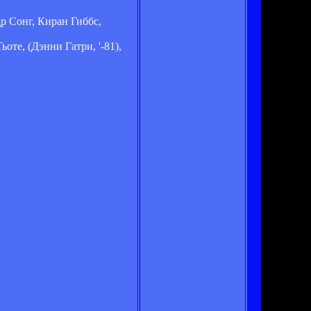
р Сонг, Киран Гиббс,
те, (Дэнни Гатри, '-81),