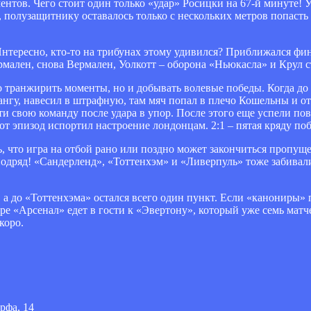
нтов. Чего стоит один только «удар» Росицки на 67-й минуте! У
полузащитнику оставалось только с нескольких метров попасть 
Интересно, кто-то на трибунах этому удивился? Приближался фи
мален, снова Вермален, Уолкотт – оборона «Ньюкасла» и Крул с
ко транжирить моменты, но и добывать волевые победы. Когда до
нгу, навесил в штрафную, там мяч попал в плечо Кошельны и от
ти свою команду после удара в упор. После этого еще успели пов
от эпизод испортил настроение лондонцам. 2:1 – пятая кряду п
ь, что игра на отбой рано или поздно может закончиться пропу
 подряд! «Сандерленд», «Тоттенхэм» и «Ливерпуль» тоже забива
 а до «Тоттенхэма» остался всего один пункт. Если «канониры» 
ре «Арсенал» едет в гости к «Эвертону», который уже семь матче
коро.
рфа, 14