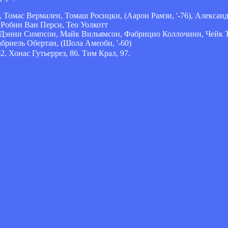
 Томас Вермален, Томаш Росицки, (Аарон Рамзи, '-76), Александ
 Робин Ван Перси, Тео Уолкотт
, Дэнни Симпсон, Майк Вильямсон, Фабрицио Коллочини, Чейк Тьо
абриель Обертан, (Шола Амеоби, '-60)
2. Хонас Гутьеррез, 86. Тим Крал, 97.