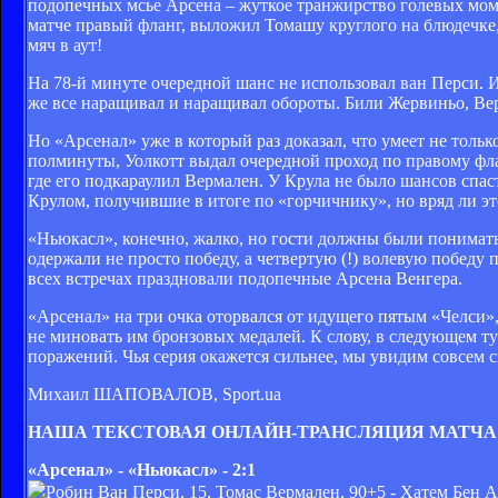
подопечных мсье Арсена – жуткое транжирство голевых моме
матче правый фланг, выложил Томашу круглого на блюдечке, 
мяч в аут!
На 78-й минуте очередной шанс не использовал ван Перси. 
же все наращивал и наращивал обороты. Били Жервиньо, Вер
Но «Арсенал» уже в который раз доказал, что умеет не толь
полминуты, Уолкотт выдал очередной проход по правому фла
где его подкараулил Вермален. У Крула не было шансов спас
Крулом, получившие в итоге по «горчичнику», но вряд ли эт
«Ньюкасл», конечно, жалко, но гости должны были понимат
одержали не просто победу, а четвертую (!) волевую победу
всех встречах праздновали подопечные Арсена Венгера.
«Арсенал» на три очка оторвался от идущего пятым «Челси»,
не миновать им бронзовых медалей. К слову, в следующем ту
поражений. Чья серия окажется сильнее, мы увидим совсем с
Михаил ШАПОВАЛОВ, Sport.ua
НАША ТЕКСТОВАЯ ОНЛАЙН-ТРАНСЛЯЦИЯ МАТЧА
«Арсенал» - «Ньюкасл» - 2:1
Робин Ван Перси, 15, Томас Вермален, 90+5 - Хатем Бен А