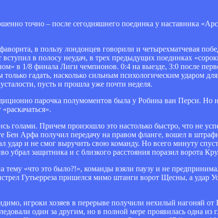
вершенно точно – после сегодняшнего поединка у наставника «Ар
фаворита, в пользу лондонцев говорили и четырехматчевая побе
вступил в полосу неудач, в трех предыдущих поединках «сороки
м» в 1/8 финала Лиги чемпионов. 0:4 на выезде, 3:0 после перво
ем только гадать, насколько сильным психологическим ударом дл
усталости, пусть и прошла уже почти неделя.
диционно парочка полумоментов была у Робина ван Перси. Но н
 «раскачаться».
сь голами. Причем произошло это настолько быстро, что не усп
уте Бен Арфа получил передачу на правом фланге, вошел в штра
 удар и не смог выручить свою команду. Но всего минуту спуст
о убрал защитника и с близкого расстояния поразил ворота Кру
 тему «что это было?!», команды взяли паузу и не предприним
ыстрел Гутьерреза пришелся мимо штанги ворот Щесны, а удар У
идимо, игроки хозяев в перерыве получили нехилый нагоняй от 
ледовали один за другим, но в полной мере проявилась одна из