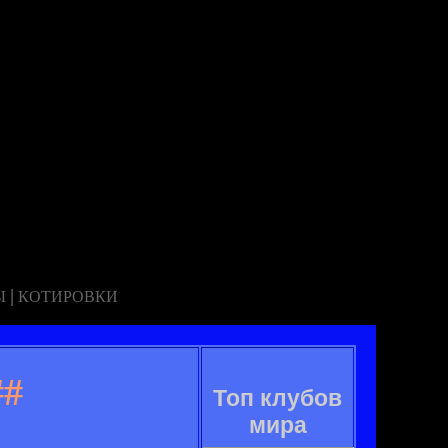
|
Ы
КОТИРОВКИ
##
Топ клубов
мира