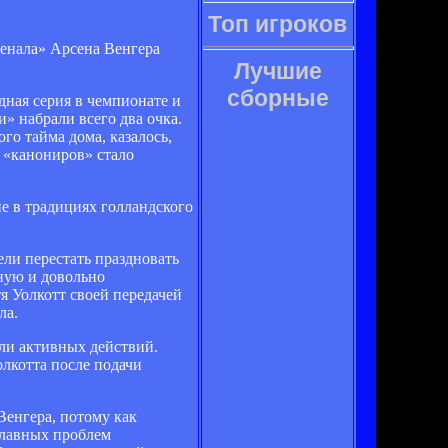
Топ игроков
сенала» Арсена Венгера
Лучшие
сборные
дная серия в чемпионате и
» набрали всего два очка.
го тайма дома, казалось,
я «канониров» стало
е в традициях голландского
ели перестать праздновать
фную и довольно
я Уолкотт своей передачей
ла.
али активных действий.
олкотта после подачи
Венгера, потому как
 главных проблем