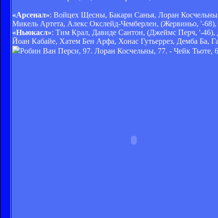
«Арсенал»
: Войцех Щесны, Бакари Санья, Лоран Косчельны,
Микель Артета, Алекс Окслейд-Чемберлен, (Жервиньо, '-68),
«Ньюкасл»
: Тим Крал, Давиде Сантон, (Джеймс Перч, '-46)
Йоан Кабайе, Хатем Бен Арфа, Хонас Гутьеррез, Демба Ба, Г
Робин Ван Перси, 97. Лоран Косчельны, 77. - Чейк Тьоте, 6