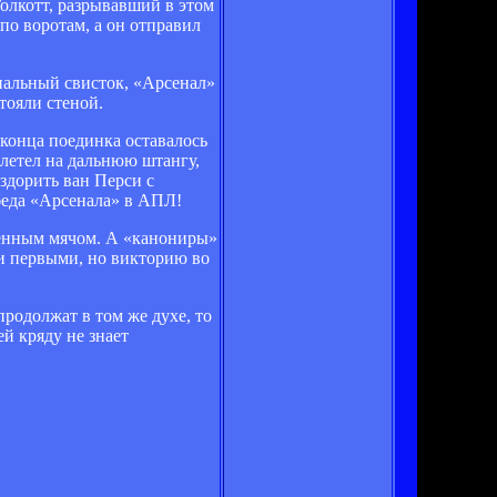
олкотт, разрывавший в этом
по воротам, а он отправил
нальный свисток, «Арсенал»
тояли стеной.
 конца поединка оставалось
летел на дальнюю штангу,
здорить ван Перси с
обеда «Арсенала» в АПЛ!
щенным мячом. А «канониры»
ли первыми, но викторию во
продолжат в том же духе, то
й кряду не знает