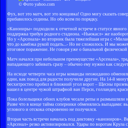
© Фото yahoo.com
Фух, вот это матч, вот это концовка! Одно могу сказать со
прибавилось седины. Но обо всем по порядку.
«Канониры» подходили к отчетной встрече в статусе явного 
поддержка трибун родного стадиона. «Ньюкасл» же наоборот 
Но у «Арсенала» во вторник была тяжелейшая игра с «Милано
что до камбэка рукой подать...- Но не сложилось. И мы мож
итоговое поражение. Не говоря уже о банальной физической 
Матч начался при небольшом преимуществе «Арсенала», тра
нападающего забивать сразу – обычно ему нужно как следует
На исходе четверти часа игры команды неожиданно обменяли
одни, как повод для радости получили другие. На 14-й мин
бесхитростно пробил в ближний угол ворот – Щесны прозевал
нашел в центре чужой штрафной ван Перси, голландец красив
Пока болельщики обоих клубов чесали репы и размышляли на
Разве что в конце тайма соперники обменялись выпадами: в
углового и отскока откровенно не получился.
Вторая часть встречи началась под диктовку «канониров». В
«Арсенал» резко активизировался. Удары по воротам Крула с