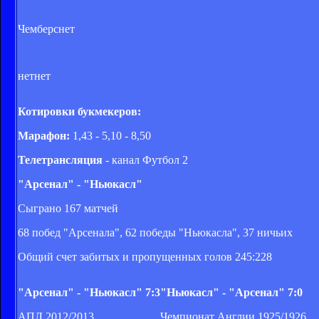
Чемберс
нет
нет
нет
Котировки букмекеров:
Марафон:
1,43 - 5,10 - 8,50
Телетрансляция
- канал Футбол 2
"Арсенал" - "Ньюкасл"
Сыграно 167 матчей
68 побед "Арсенала", 62 победы "Ньюкасла", 37 ничьих
Общий счет забитых и пропущенных голов 245:228
"Арсенал" - "Ньюкасл" 7:3
"Ньюкасл" - "Арсенал" 7:0
АПЛ 2012/2013
Чемпионат Англии 1925/1926