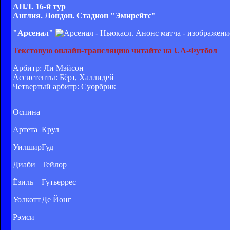
АПЛ. 16-й тур
Англия. Лондон. Стадион "Эмирейтс"
"Арсенал"
Текстовую онлайн-трансляцию читайте на UA-Футбол
Арбитр: Ли Мэйсон
Ассистенты: Бёрт, Халлидей
Четвертый арбитр: Суорбрик
Оспина
Артета
Крул
Уилшир
Гуд
Диаби
Тейлор
Ёзиль
Гутьеррес
Уолкотт
Де Йонг
Рэмси