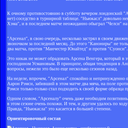
К очному противостоянию в субботу вечером лондонский "Ар
нет) соседство в турнирной таблице. "Ньюкасл" довольно не
Хэма", и в последнем матче неожиданно обыграл "Челси" на
"Арсенал", в свою очередь, несколько застрял в своем дви
звоночком за последний месяц. До этого "Канониры" не тол
два матча, против "Манчестер Юнайтед" и против "Суонси".
Это никак не может обрадовать Арсена Венгера, который в э
господином Усмановым. В принципе, общая тенденция в Анг
вопросы, нежели это было еще несколько сезонов назад.
На неделе, впрочем, "Арсенал" спокойно и непринужденно об
Аарон Рэмси, забивший в этом матче два мяча, на поле прот
Рэмси только-только стал подходить к своей форме образца п
Одним словом, "Арсеналу" очень даже необходим позитивный
в этом сезоне очень похожи. И тем, и другим удалось по ход
Правда, "Ньюкасла" это касается в большей степени.
Ориентировочный состав