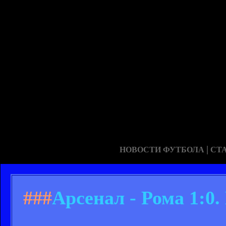
|
НОВОСТИ ФУТБОЛА
СТ
###
Арсенал - Рома 1: