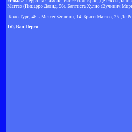
«Рома»
: Перротта Симоне, Риисе Йон Арне, Де Росси Дани
Маттео (Пицарро Давид, 56), Баптиста Хулио (Вучинич Мирк
Коло Туре, 46. - Мексес Филипп, 14. Бриги Маттео, 25. Де Р
1:0, Ван Перси