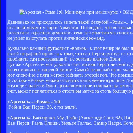
Давненько не приходилось видеть такой беззубой «Ромы»... К
опасный момент у ворот Алмунии. Последнее, что всплывает
позволили «красным дьяволам» семь раз отметится в своих в
не умеет выступать против английских команд.
Буквально каждый футболист «волков» в этот вечер не был 
своей штрафной привела к тому, что ван Перси рухнул на газ
пробивать сам пострадавший, не оставив шансов Дони.
Тут же «Арсенал» мог удвоить счет, но ван Перси не смог сд
оттеснившись к лицевой линии. Самый реальный шанс «канон
мог спокойно с пяти метров забивать второй гол. Что помеша
В составе «Ромы» можно отметить лишь уверенную игру Дони,
команде Спалетти будет архи-сложно претендовать на четве
счет, может поплатиться в ответном матче за столь большую 
«Арсенал» - «Рома» - 1:0
Робин Ван Перси, 36, с пенальти.
«Арсенал»
: Вассирики Абу Дьяби (Александр Сонг, 62), Ник
Ван Перси, Гаэль Клиши, Уильям Галлас, Самир Насри, Коло