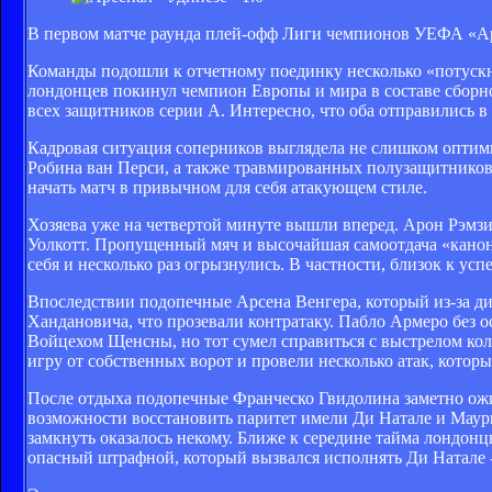
В первом матче раунда плей-офф Лиги чемпионов УЕФА «Арс
Команды подошли к отчетному поединку несколько «потускне
лондонцев покинул чемпион Европы и мира в составе сборно
всех защитников серии А. Интересно, что оба отправились 
Кадровая ситуация соперников выглядела не слишком опти
Робина ван Перси, а также травмированных полузащитнико
начать матч в привычном для себя атакующем стиле.
Хозяева уже на четвертой минуте вышли вперед. Арон Рэмз
Уолкотт. Пропущенный мяч и высочайшая самоотдача «канони
себя и несколько раз огрызнулись. В частности, близок к у
Впоследствии подопечные Арсена Венгера, который из-за ди
Хандановича, что прозевали контратаку. Пабло Армеро без 
Войцехом Щенсны, но тот сумел справиться с выстрелом ко
игру от собственных ворот и провели несколько атак, которы
После отдыха подопечные Франческо Гвидолина заметно ожив
возможности восстановить паритет имели Ди Натале и Маури
замкнуть оказалось некому. Ближе к середине тайма лондонц
опасный штрафной, который вызвался исполнять Ди Натале 