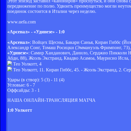
Этот эпизод заставил «канониров» проснуться, и они снова 
передвижение по полю. Удвоить преимущество могли неутом
поединок состоится в Италии через неделю.
www.uefa.com
«Арсенал» - «Удинезе» - 1:0
«Арсенал»
: Войцех Щесны, Бакари Санья, Киран Гиббс (Йох
Александр Сонг, Томаш Росицки (Эммануэль Фримпонг, 73),
«Удинезе»
: Самир Ханданович, Данило, Серджио Пикколи Н
Абди, 88), Жоэль Экстранд, Квадво Асамоа, Маурисио Исла
Тео Уолкотт, 4
Тео Уолкотт, 11. Киран Гиббс, 45. - Жоэль Экстранд, 2. 
Удары (в створ): 5 (3) - 11 (4)
Угловые: 6 - 7
Оффсайды: 3 - 1
НАША ОНЛАЙН-ТРАНСЛЯЦИЯ МАТЧА
1:0 Уолкотт