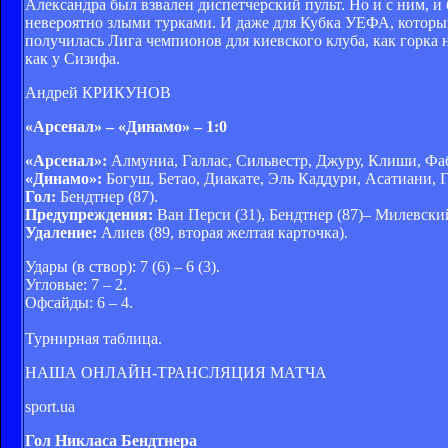
Александра был взвален диспетчерский пульт. Но и с ним, и
невероятно злыми турками. И даже для Кубка УЕФА, который 
получилась Лига чемпионов для киевского клуба, как горка 
как у Сизифа.
Андрей КРИКУНОВ
«Арсенал» – «Динамо» – 1:0
«Арсенал»:
Алмуниа, Галлас, Сильвестр, Джуру, Клиши, Фабр
«Динамо»:
Богуш, Бетао, Диакате, Эль Каддури, Асатиани, 
Гол:
Бендтнер (87).
Предупреждения:
Ван Перси (31), Бендтнер (87)– Милевский 
Удаление:
Алиев (89, вторая желтая карточка).
Удары (в створ): 7 (6) – 6 (3).
Угловые: 7 – 2.
Офсайды: 6 – 4.
Турнирная таблица.
НАША ОНЛАЙН-ТРАНСЛЯЦИЯ МАТЧА
sport.ua
Гол Никласа Бендтнера