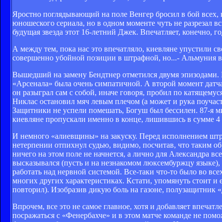
Яростно поглядывающий на поле Венгер бросил в бой всех, 
юношеского сериала, но в одном моменте чуть не разрезал вс
будущая звезда этот 16-летний Джек. Впечатляет, конечно, го
А между тем, пока нас это впечатляло, киевляне упустили 
совершенно убойной позиции в штрафной, но...- Альмуния в
Вышедший на замену Бендтнер отметился двумя эпизодами. В 
«Арсенала» была очень симпатичной. А второй момент датча
он разыграл сам с собой, иначе говоря, пробил по катящемуся
Никлас остановил мяч левым плечом (а может и рука поучаст
Защитники не успели помешать, Богуш был бессилен. 87-я мин
киевляне пропускали именно в конце, лишившись в сумме 4 
И немного «алиевщины» на закуску. Перед исполнением штр
нетерпении отпихнул судью, видимо, посчитав, что таким об
ничего на этом поле не начнется, а лично для Александра все
высказывался (пусть и на незнакомом люксембуржцу языке),
работать над нервной системой. Все-таки что-то было во все
многих других характеристиках. Кстати, упомянуть стоит и 
повторил). Изобразив дикую боль на газоне, полузащитник «
Впрочем, все это не самое главное, хотя и добавляет впеча
посражаться с «Фенербахче» и в этом матче команде не пом