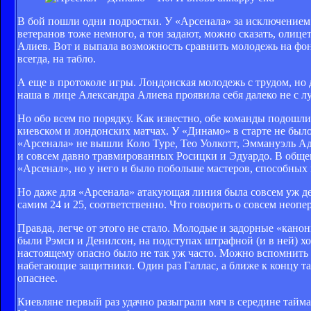
В бой пошли одни подростки. У «Арсенала» за исключением 
ветеранов тоже немного, а тон задают, можно сказать, оли
Алиев. Вот и выпала возможность сравнить молодежь на фо
всегда, на табло.
А еще в протоколе игры. Лондонская молодежь с трудом, но до
наша в лице Александра Алиева проявила себя далеко не с 
Но обо всем по порядку. Как известно, обе команды подошли
киевском и лондонских матчах. У «Динамо» в старте не был
«Арсенала» не вышли Коло Туре, Тео Уолкотт, Эммануэль Аде
и совсем давно травмированных Росицки и Эдуардо. В общем
«Арсенал», но у него и было побольше мастеров, способных 
Но даже для «Арсенала» атакующая линия была совсем уж де
самим 24 и 25, соответственно. Что говорить о совсем неопе
Правда, легче от этого не стало. Молодые и задорные «кан
были Рэмси и Денилсон, на подступах штрафной (и в ней) хо
настоящему опасно было не так уж часто. Можно вспомнить
набегающие защитники. Один раз Галлас, а ближе к концу та
опаснее.
Киевляне первый раз удачно разыграли мяч в середине тайма