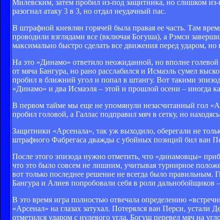
Милевским, затем пробил из-под защитника, но слишком из-п
разогнал атаку 3 в 3, но отдал неудачный пас.
В штрафной киевлян горячей была правая ее часть. Там врем
проводили взглядами все (включая Богуша), а Рэмси заверши
максимально быстро сделать все движения перед ударом, но в
На это «Динамо» ответило неожиданной, но вполне голевой к
от мяча Бангура, но рано расслабился и Исмаэль сумел выск
пробил в ближний угол и попал в штангу. Вот такими эпизода
«Динамо» и два Исмаэля – этой и прошлой осени – иногда ка
В первом тайме мы еще не упомянули незасчитанный гол «А
пробил головой, а Галлас подправил мяч в сетку, но находяс
Защитники «Арсенала», так уж выходило, оберегали не только
штрафного Фабрегаса дважды с убойных позиций бил ван Перс
После этого эпизода нужно отметить, что «динамовцы» приба
что это было совсем не лишним, учитывая турнирное положе
вот только последнее решение не всегда было правильным. Г
Бангура и Алиев попробовали себя в роли дальнобойщиков – 
В это время игра полностью отвечала определению «встречн
«Арсенал» на глазах затухал. Потерялся ван Перси, устали Д
отметился ударом с нулевого угла, Богуш перевел мяч на угло