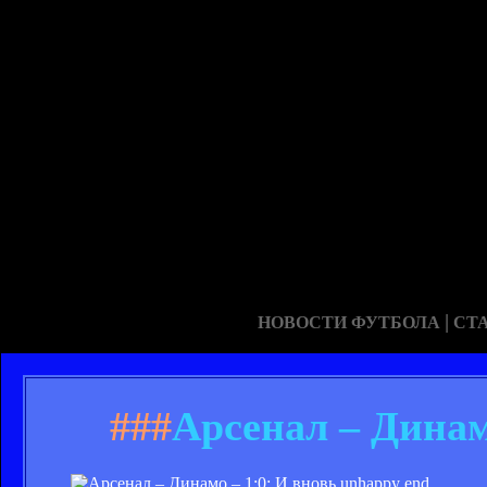
|
НОВОСТИ ФУТБОЛА
СТ
###
Арсенал – Динам