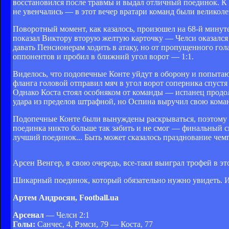
восстановился после травмы и выдал отличный поединок. К 
не увенчались — в этот вечер вратари команд были великол
Поворотный момент, как казалось, произошел на 68-й минуте
показал Виктору вторую желтую карточку — Челси оказался 
давать Пенсионерам ходить в атаку, но от пропущенного гол
оппонентов и пробил в ближний угол ворот — 1:1.
Виделось, что подопечные Конте уйдут в оборону и попытаю
фланга головой отправил мяч в угол ворот соперника спустя
Однако Коста стоял особняком от команды — испанец продо
удара из пределов штрафной, но Оспина выручил свою коман
Подопечные Конте были вынуждены раскрываться, поэтому у А
поединка никто больше так забить и не смог — финальный 
лучший поединок... Быть может сказалось празднование чем
Арсен Венгер, в свою очередь, все-таки выиграл трофей в э
Шикарный поединок, который обязательно нужно увидеть. И
Артем Андросян, Football.ua
Арсенал
— Челси 2:1
Голы:
Санчес, 4, Рэмси, 79 — Коста, 77