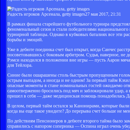
Радость игроков Арсенала, getty images
27 мая 2017, 21:31
В рамках финала старейшего футбольного турнира предстоял
феноменальный сезон и стали победителями национального 
турнирной таблицы. Однако в кубковых баталиях все эти ра
борьбы и эмоций.
Уже в дебюте поединка счет был открыт, когда Санчес расстр
посоветовавшись с боковым арбитром. Судья, наверное, не д
Рэмси находился в положении вне игры — пусть Аарон мяча
для Тейлора.
Синие были ошарашены столь быстрым пропущенным голом и
острым выпадом, а иногда и не одним! За первый тайм Кэхи
опасные моменты в стане номинальных гостей ожидаемо отв
самоотверженно бросились под мяч и заблокировали удар, а
пришел в себя — даже медицинская помощь понадобилась Д
В целом, первый тайм остался за Канонирами, которые был
когда вы еще такое увидите? До перерыва счет больше не м
По действиям Пенсионеров в дебюте второго тайма было зам
справились с напором соперника — Оспина играл очень убе