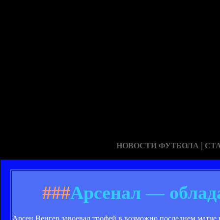
|
НОВОСТИ ФУТБОЛА
СТ
###
Арсенал — облад
Арсен Венгер завоевал трофей в возможно последнем матче 