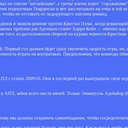
был не совсем "английским", а третье взятие ворот "горожанами
отив подопечных Гвардиолы и мог рассчитывать на очки в той вс
, чтобы не отставать от лидирующего эшелона команд.
инок в эконом-режиме против Кристал Пэлас, когда решающий 
главных проблем для Арсенала станет Харри Кейн — именно над
ме того, из расположения сборной на кураже вернется Кристиан
. Первый гол должен будет сразу увеличить скорость игры, но,
можность играть на контратаках. Предположим, что команды обм
Л с сезона 2009/10. Они в последний раз выигрывали свои пер
в АПЛ, забив всего шесть мячей. Только Эммануэль Адебайор (8)
этому мы должны сохранить самообладание, чтобы сосредоточитьс
игра, и она означает больше, чем три очка. Как всегда в дерби, 