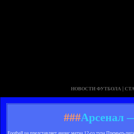
|
НОВОСТИ ФУТБОЛА
СТ
###
Арсенал —
Football.ua представляет анонс матча 12-го тура Премьер-л