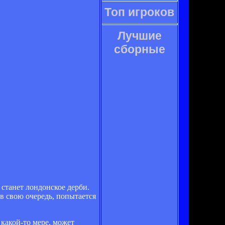
Топ игроков
Лучшие
сборные
станет лондонское дерби.
в свою очередь, попытается
какой-то мере, может