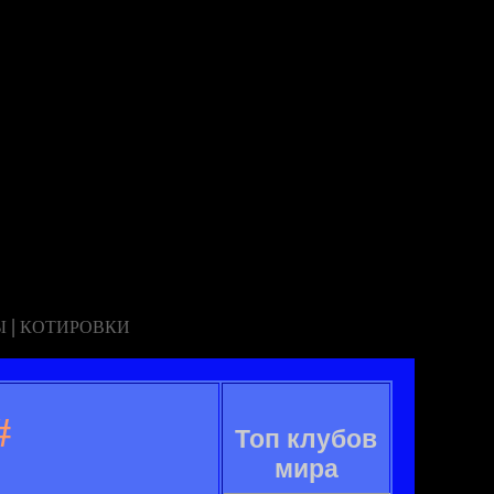
|
Ы
КОТИРОВКИ
#
Топ клубов
мира