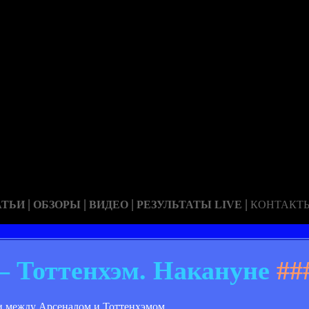
|
|
|
|
АТЬИ
ОБЗОРЫ
ВИДЕО
РЕЗУЛЬТАТЫ LIVE
КОНТАКТ
 Тоттенхэм. Накануне
##
иги между Арсеналом и Тоттенхэмом.