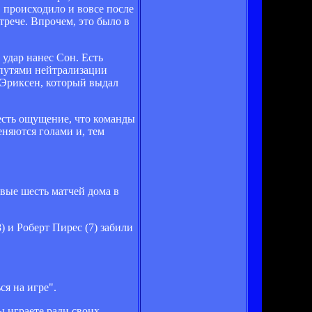
" происходило и вовсе после
трече. Впрочем, это было в
удар нанес Сон. Есть
 путями нейтрализации
 Эриксен, который выдал
 есть ощущение, что команды
еняются голами и, тем
вые шесть матчей дома в
 и Роберт Пирес (7) забили
я на игре".
вы играете ради своих