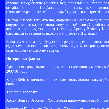
сетовать на судейские решения, ведь пенальти на Стерлинге 
офсайда. При счете 1:2, Арсенал вполне на равных играл пр
прошлом туре, а в этом "канониры" нуждаются в трех баллах
"Шпоры" после триумфа над мадридским Реалом выдали поед
ощущение, что кореец снова получит свой шанс. Одной из 
англичанина придется поломать голову Арсену Венгеру. Кро
блестящий ответный стыковой матч против Ирландии.
Видится, что команды будут поочередно владеть инициативой
будут немного осторожничать, чтобы не дать сопернику воз
самым, сильнейшего не выявят.
Интересные факты:
Арсенал впервые выиграл пять первых домашних матчей в АП
2007/08 году.
Харри Кейн отличился во всех пяти своих лондонских дерби 
больше.
Тренеры говорят:
Арсен Венгер, Арсенал: "Это всегда напряженное дерби, по
Маурисио Почеттино, Тоттенхэм: "
Это большая игра, важная 