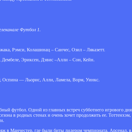
елеканале Футбол 1.
ака, Рэмси, Колашинац – Санчес, Озил – Ляказетт.
, Дембеле, Эриксен, Дэвис
–
Алли – Сон, Кейн.
, Оспина — Льорис, Алли, Ламела, Ворм, Уинкс.
ный футбол. Одной из главных встреч субботнего игрового дня 
зона в родных стенах и очень хочет продолжить ее. Тоттенхэм, 
и.
ж в Манчестер, где были биты лидером чемпионата. Арсенал, в 