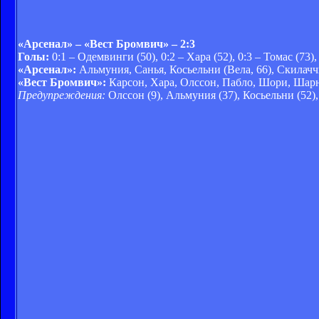
«Арсенал» – «Вест Бромвич» – 2:3
Голы:
0:1 – Одемвинги (50), 0:2 – Хара (52), 0:3 – Томас (73), 
«Арсенал»:
Альмуния, Санья, Косьельни (Вела, 66), Скилачч
«Вест Бромвич»:
Карсон, Хара, Олссон, Пабло, Шори, Шарне
Предупреждения:
Олссон (9), Альмуния (37), Косьельни (52),