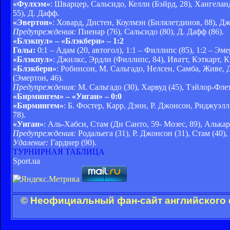
«Фулхэм»
: Шварцер, Сальсидо, Келли (Бэйрд, 28), Хангелан
55), Д. Дафф.
«Эвертон»
: Ховард, Дистен, Коулмэн (Билялетдинов, 88), Д
Предупреждения:
Пиенар (76), Сальсидо (80), Д. Дафф (86).
«Блэкпул» – «Блэкберн» – 1:2
Голы:
0:1 – Адам (20, автогол), 1:1 – Филлипс (85), 1:2 – Эме
«Блэкпул»
: Джилкс, Эрдли (Филлипс, 84), Иватт, Кэткарт, 
«Блэкберн»
: Робинсон, М. Сальгадо, Нелсен, Самба, Живе,
(Эмертон, 46).
Предупреждения:
М. Сальгадо (30), Харвуд (45), Тэйлор-Флет
«Бирмингем» – «Уиган» – 0:0
«Бирмингем»
: Б. Фостер, Карр, Дэнн, Р. Джонсон, Риджуэл
78).
«Уиган»
: Аль-Хабси, Стам (Ди Санто, 59- Мозес, 89), Алькар
Предупреждения:
Родальега (31), Р. Джонсон (31), Стам (40), 
Удаление:
Гарднер (90).
ТУРНИРНАЯ ТАБЛИЦА
Sport.ua
© Неофициальный фан-сайт английского 