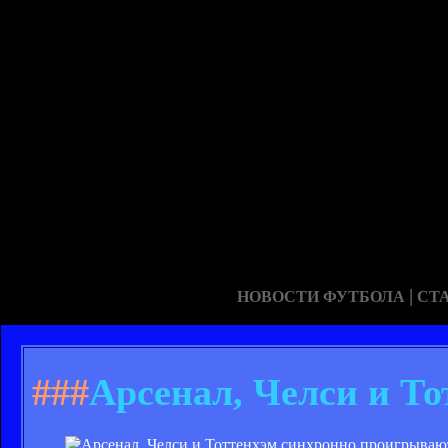
|
НОВОСТИ ФУТБОЛА
СТ
###
Арсенал, Челси и Т