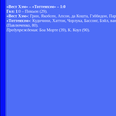
«Вест Хэм» – «Тоттенхэм» – 1:0
Гол: 1
:0 – Пикьон (29).
«Вест Хэм»
: Грин, Якобсен, Апсон, да Кошта, Гэббидон, Парк
«Тоттенхэм»
: Кудичини, Хаттон, Чорлука, Бассонг, Бэйл, ва
(Павлюченко, 80).
Предупреждения:
Боа Морте (39), К. Коул (90).