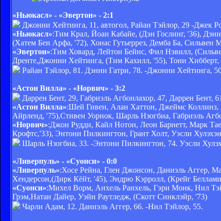
«Ньюкасл» - «Эвертон» - 2:1
Джонни Хейтинга, 11, автогол, Райан Тэйлор, 29 -Джек Ро
«Ньюкасл»
:Тим Крал, Йоан Кабайе, (Дэн Гослинг, '36), Д
(Хатем Бен Арфа, '72), Хонас Гутьеррез, Демба Ба, Сильвен 
«Эвертон»
:Тим Ховард, Лейтон Бейнс, Фил Нэвилл, (Сильве
Дренте,Джонни Хейтинга, (Тим Кахилл, '55), Тони Хибберт,
Райан Тэйлор, 81. Дэнни Гатри, 78. -Джонни Хейтинга, 50.
«Астон Вилла» - «Норвич» - 3:2
Даррен Бент, 29, Габриэль Агбонлахор, 47, Даррен Бент, 
«Астон Вилла»
:Шей Гивен, Алан Хаттон, Джеймс Коллинз, 
Айрленд, '75),Стивен Уорнок, Шарль Нзогбиа, Габриэль Агб
«Норвич»
:Джон Рудди, Кайл Нотон, Леон Барнетт, Марк Тае
Крофтс,'33), Энтони Пилкингтон, Грант Холт, Уэсли Хулэхэ
Шарль Нзогбиа, 33. -Энтони Пилкингтон, 74. Уэсли Хулэхэн
«Ливерпуль» - «Суонси» - 0:0
«Ливерпуль»
:Хосе Рейна, Глен Джонсон, Даниэль Аггер, 
Хендерсон,(Дирк Кёйт, '45), Эндрю Кэрролл, (Крейг Беллами,
«Суонси»
:Михел Ворм, Анхель Ранхель, Гэри Монк, Нил Тэй
Грэм,Натан Дайер, Уэйн Раутледж, (Скотт Синклэйр, '73)
Чарли Адам, 12. Даниэль Аггер, 66. -Нил Тэйлор, 55.