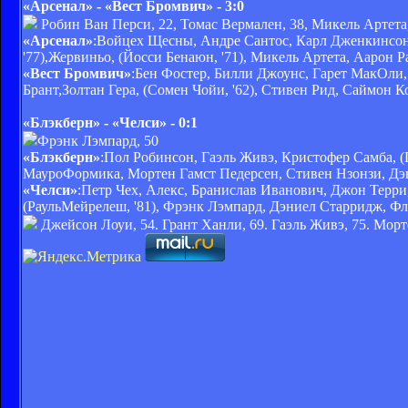
«Арсенал» - «Вест Бромвич» - 3:0
Робин Ван Перси, 22, Томас Вермален, 38, Микель Артета,
«Арсенал»
:Войцех Щесны, Андре Сантос, Карл Дженкинсон,
'77),Жервиньо, (Йосси Бенаюн, '71), Микель Артета, Аарон 
«Вест Бромвич»
:Бен Фостер, Билли Джоунс, Гарет МакОли,
Брант,Золтан Гера, (Сомен Чойи, '62), Стивен Рид, Саймон К
«Блэкберн» - «Челси» - 0:1
Фрэнк Лэмпард, 50
«Блэкберн»
:Пол Робинсон, Гаэль Живэ, Кристофер Самба, (Г
МауроФормика, Мортен Гамст Педерсен, Стивен Нзонзи, Дэ
«Челси»
:Петр Чех, Алекс, Бранислав Иванович, Джон Терри
(РаульМейрелеш, '81), Фрэнк Лэмпард, Дэниел Старридж, Фл
Джейсон Лоуи, 54. Грант Ханли, 69. Гаэль Живэ, 75. Морт