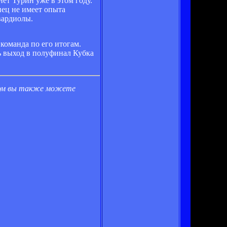
нет Турин уже в этом году.
нец не имеет опыта
вардиолы.
 команда по его итогам.
шь выход в полуфинал Кубка
том вы также можете