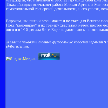
утверждать, что итальянец отработает до конца свой контракт
Также Газидиса впечатляет работа Микеля Артеты в Манчест
самостоятельной тренерской деятельности, и его успехи, во
Впрочем, нынешний сезон может и не стать для Венгера после
Пока "канонирам" и их тренеру хвастаться нечем: шестое ме
лиги и в 1/16 финала Лиги Европы дают шансы на хоть какие
Желаете узнавать главные футбольные новости первыми?
П
в
Viber
и
Twitter
.