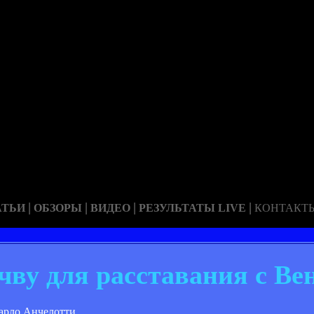
|
|
|
|
АТЬИ
ОБЗОРЫ
ВИДЕО
РЕЗУЛЬТАТЫ LIVE
КОНТАКТ
чву для расставания с Ве
арло Анчелотти.