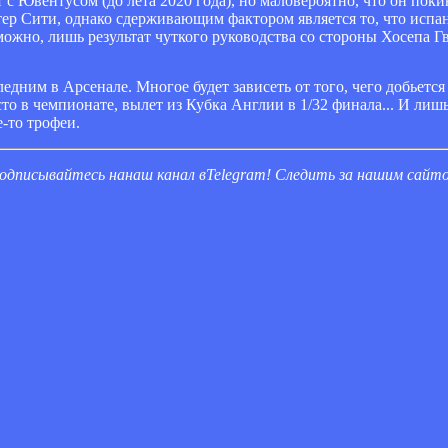
 с Ювентусом (до лета 2020 года), но маловероятно, что он поки
ер Сити, однако сдерживающим фактором является то, что испа
зможно, лишь результат чуткого руководства со стороны Хосепа Г
дним в Арсенале. Многое будет зависеть от того, чего добьется
сто в чемпионате, вылет из Кубка Англии в 1/32 финала... И ли
-то трофеи.
одписывайтесь на
наш канал в
Telegram
! Следить за нашим сай