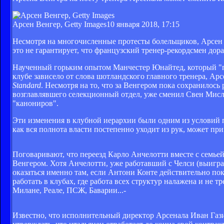
Арсен Венгер, Getty Images
10 января 2018, 17:15
Несмотря на многочисленные протесты болельщиков, Арсен 
это не гарантирует, что французский тренер-рекордсмен дора
Наученный горьким опытом Манчестер Юнайтед, который "по
клубе зависело от слова шотландского главного тренера, Ар
Standard
. Несмотря на то, что за Венгером пока сохранилос
возглавлявшего селекционный отдел, уже сменил Свен Мисли
"канониров".
Эти изменения в клубной иерархии были одним из условий п
как вся полнота власти постепенно уходит из рук, может пр
Поговаривают, что переезд Карло Анчелотти вместе с семьей
Венгером. Хотя Анчелотти, уже работавший с Челси (выиграл 
оказаться именно там, если Антони Конте действительно по
работать в клубах, где работа всех структур налажена и не 
Милане, Реале, ПСЖ, Баварии...-
Известно, что исполнительный директор Арсенала Иван Гази