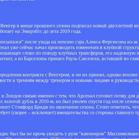
Венгер в конце прошлого сезона подписал новый двухлетний ко
ботает на Эмирэйтс до лета 2019 года.
сыпался" после ухода на пенсию сэра Алекса Фергюсона из-за 
сенал уже сейчас начал производить изменения в клубной структ
ь решающее слово по поводу клубных трансферов, его надежную 
тант, а из Барселоны пришел Рауль Санллехи, вставший во гла
родления контракта с Венгером, и он их принял, однако вполне
ивести к трениям между тренером и новыми лицами в руководств
 в Лондон связан именно с тем, что Арсенал готовит почву для д
золотой дубль в 2010-м, но был уволен спустя год после сезона
кинет Стэмфорд Бридж по окончании сезона. Стоит отметить, чт
требует (скорее – исключает) вмешательства со стороны главного 
дис был бы не прочь увидеть у руля "канониров" Массимилиано 