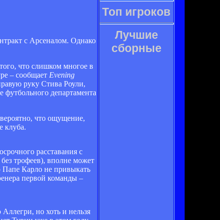
Топ игроков
Лучшие
нтракт с Арсеналом. Однако
сборные
того, что слишком многое в
уре – сообщает
Evening
правую руку Стива Роули,
ве футбольного департамента
 вероятно, что ощущение,
е клуба.
осрочного расставания с
 без трофеев), вполне может
о Папе Карло не привыкать
тренера первой команды –
Аллегри, но хоть и нельзя