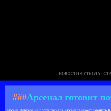
|
НОВОСТИ ФУТБОЛА
СТ
###
Арсенал готовит по
Арсена Венгера на посту тренера Арсенала может сменить К