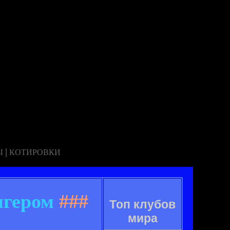
|
Ы
КОТИРОВКИ
нгером
###
Топ клубов
мира