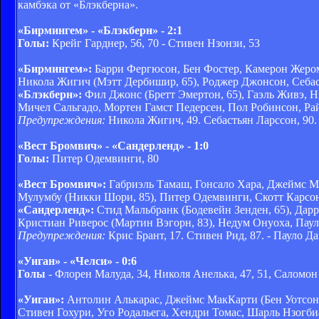
камбэка от «Блэкберна».
«Бирмингем» - «Блэкберн» - 2:1
Голы:
Крейг Гарднер, 56, 70 - Стивен Нзонзи, 53
«Бирмингем»:
Барри Фергюсон, Бен Фостер, Камерон Жером,
Никола Жигич (Мэтт Дербишир, 65), Роджер Джонсон, Себас
«Блэкберн»:
Фил Джонс (Бретт Эмертон, 65), Гаэль Живэ, 
Мичел Сальгадо, Мортен Гамст Педерсен, Пол Робинсон, Ра
Предупреждения:
Никола Жигич, 49. Себастьян Ларссон, 90. 
«Вест Бромвич» - «Сандерленд» - 1:0
Голы:
Питер Одемвинги, 80
«Вест Бромвич»:
Габриэль Тамаш, Гонсало Хара, Джеймс Мо
Мулумбу (Никки Шори, 85), Питер Одемвинги, Скотт Карсон,
«Сандерленд»:
Стид Мальбранк (Бодевейн Зенден, 65), Дар
Кристиан Риверос (Мартин Вэгорн, 83), Недум Онуоха, Пау
Предупреждения:
Крис Брант, 17. Стивен Рид, 87. - Пауло Да
«Уиган» - «Челси» - 0:6
Голы
- Флорен Малуда, 34, Николя Анелька, 47, 51, Саломон 
«Уиган»:
Антолин Алькарас, Джеймс МакКарти (Бен Уотсон,
Стивен Гохури, Уго Родальега, Хендри Томас, Шарль Нзогби