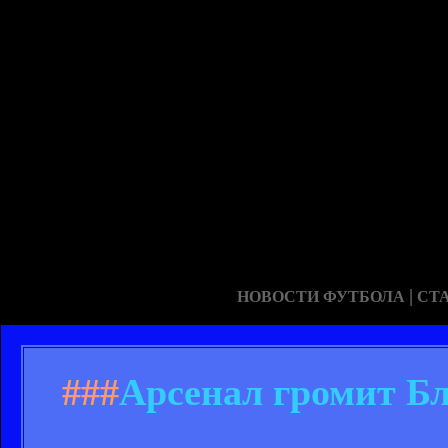
|
НОВОСТИ ФУТБОЛА
СТ
###
Арсенал громит Бл