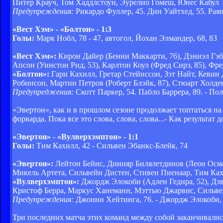
Питер Крауч, Том Хаддлстоун, Эурелио Гомеш, Юнес Кабул
Предупреждения:
Рикардо Фуллер, 45. Дин Уайтхед, 55. Раян
«Вест Хэм» - «Болтон» - 1:3
Голы:
Марк Нобл, 78 - 47, автогол, Йохан Элмандер, 68, 83
«Вест Хэм»:
Кирон Дайер (Бенни Маккарти, 76), Дэниэл Гэб
Апсон (Уинстон Рид, 53), Карлтон Коул (Фред Сирз, 85), Ф
«Болтон»:
Гари Кахилл, Гретар Стейнссон, Зэт Найт, Кевин
Робинсон, Мартин Петров (Роберт Блэйк, 87), Стюарт Холд
Предупреджения:
Скотт Паркер, 54. Пабло Баррера, 89. - По
«Эвертон», как и в прошлом сезоне продолжает топтаться на
форварда. Пока все это слова, слова, слова...- Как результа
«Эвертон» - «Вулверхэмптон» - 1:1
Голы:
Тим Кахилл, 42 - Сильвен Эбанкс-Блейк, 74
«Эвертон»:
Лейтон Бейнс, Динияр Билялетдинов (Леон Осма
Микель Артета, Сильвейн Дистен, Стивен Пиенаар, Тим Ках
«Вулверхэмптон»:
Джордж Элокоби (Адлен Гедира, 52), Дэв
Кристоф Берра, Маркус Ханеманн, Мэттью Джарвис, Сильвен
Предупреждения:
Джонни Хейтинга, 76. - Джордж Элокоби, 3
Три последних матча этих команд между собой заканчивались 