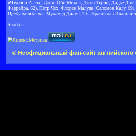
«Челси»:
Алекс, Джон Оби Микел, Джон Терри, Дидье Дрогб
Феррейра, 62), Петр Чех, Флорен Малуда (Саломон Калу, 69
Предупреждения:
Мухамед Диаме, 59. - Бранислав Иванович,
Sport.ua
© Неофициальный фан-сайт английского 