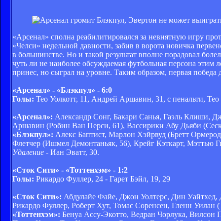
«Арсенал» сполна реабилитировался за невнятную игру прот
«Челси» недельной давности, забив в ворота новичка первенс
в большинстве. Но и такой результат вполне порадовал боле
чуть ли не наиболее обсуждаемая футбольная персона этим л
принес, но сыграл на уровне. Таким образом, первая победа 
«Арсенал» - «Блэкпул» - 6:0
Голы:
Тео Уолкотт, 11, Андрей Аршавин, 31, с пенальти, Тео 
«Арсенал»:
Александр Сонг, Бакари Санья, Гаэль Клиши, Д
Аршавин (Робин Ван Перси, 61), Вассирики Абу Дьяби (Сеск
«Блэкпул»:
Алекс Баптист, Марлон Хэйрвуд (Бретт Ормерод,
Флетчер (Ишмел Демонтаньяк, 56), Крейг Кэткарт, Мэттью 
Удаление
- Иан Эватт, 30.
«Сток Сити» - «Тоттенхэм» - 1:2
Голы:
Рикардо Фуллер, 24 - Гарет Бэйл, 19, 29
«Сток Сити»:
Абдулайе Файе, Джон Уолтерс, Дин Уайтхед, 
Рикардо Фуллер, Роберт Хут, Томас Соренсен, Гленн Уилан 
«Тоттенхэм»:
Бенуа Ассу-Экотто, Ведран Чорлука, Вилсон П