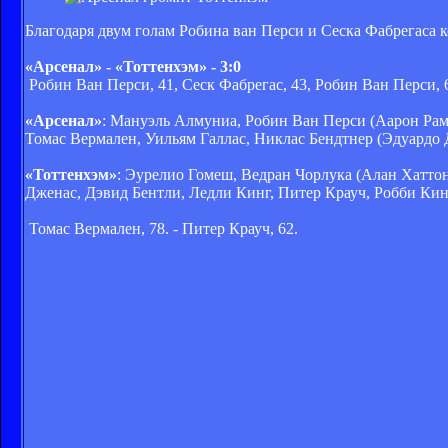
Благодаря двум голам Робина ван Перси и Сеска Фабрегаса к
«Арсенал» - «Тоттенхэм» - 3:0
Робин Ван Перси, 41, Сеск Фабрегас, 43, Робин Ван Перси, 
«Арсенал»
: Мануэль Алмуниа, Робин Ван Перси (Аарон Рамз
Томас Вермален, Уильям Галлас, Никлас Бендтнер (Эдуардо 
«Тоттенхэм»
: Эурелио Гомеш, Ведран Чорлука (Алан Хаттон
Дженас, Дэвид Бентли, Ледли Кинг, Питер Крауч, Робби Кин 
Томас Вермален, 78. - Питер Крауч, 62.