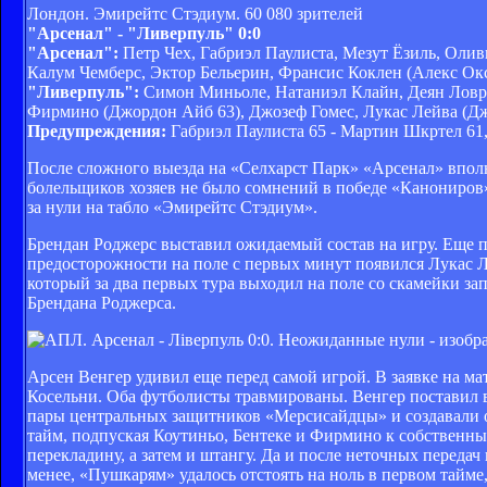
Лондон. Эмирейтс Стэдиум. 60 080 зрителей
"Арсенал" - "Ливерпуль" 0:0
"Арсенал":
Петр Чех, Габриэл Паулиста, Мезут Ёзиль, Олив
Калум Чемберс, Эктор Бельерин, Франсис Коклен (Алекс Ок
"Ливерпуль":
Симон Миньоле, Натаниэл Клайн, Деян Ловре
Фирмино (Джордон Айб 63), Джозеф Гомес, Лукас Лейва (Д
Предупреждения:
Габриэл Паулиста 65 - Мартин Шкртел 61
После сложного выезда на «Селхарст Парк» «Арсенал» впол
болельщиков хозяев не было сомнений в победе «Канониров»
за нули на табло «Эмирейтс Стэдиум».
Брендан Роджерс выставил ожидаемый состав на игру. Еще п
предосторожности на поле с первых минут появился Лукас 
который за два первых тура выходил на поле со скамейки за
Брендана Роджерса.
Арсен Венгер удивил еще перед самой игрой. В заявке на м
Косельни. Оба футболисты травмированы. Венгер поставил 
пары центральных защитников «Мерсисайдцы» и создавали 
тайм, подпуская Коутиньо, Бентеке и Фирмино к собственны
перекладину, а затем и штангу. Да и после неточных перед
менее, «Пушкарям» удалось отстоять на ноль в первом тайм