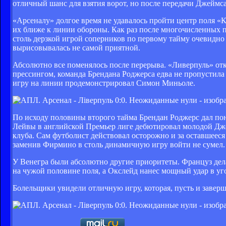
отличный шанс для взятия ворот, но после передачи Джеймс
«Арсеналу» долгое время не удавалось пройти центр поля «
их ближе к линии обороны. Как раз после многочисленных 
столь дерзкой игрой соперников по первому тайму очевидно
вырисовывалась не самой приятной.
Абсолютно все поменялось после перерыва. «Ливерпуль» отк
прессингом, команда Брендана Роджерса едва не пропустила
игру на линии продемонстрировал Симон Миньоле.
По исходу половины второго тайма Брендан Роджерс дал пон
Лейвы в английской Премьер лиге дебютировал молодой Дж
клуба. Сам футболист действовал осторожно и за оставшеес
заменив Фирмино в столь динамичную игру войти не сумел.
У Венегра были абсолютно другие приоритеты. Француз дел
на чужой половине поля, а Окслейд нанес мощный удар в уго
Болельщики увидели отличную игру, которая, пусть и заверш