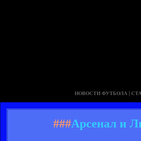
|
НОВОСТИ ФУТБОЛА
СТ
###
Арсенал и Л