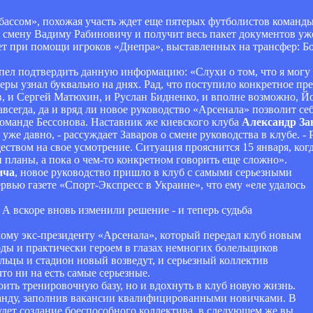
ассом», похожая участь ждет еще пятерых футболистов команд
 смену Вадиму Рабиновичу и получит весь пакет документов уже
ет при помощи игроков «Днепра», выставленных на трансфер: Б
пел подтвердить данную информацию: «Слухи о том, что я могу
еры узнал буквально на днях. Рад, что поступило конкретное пр
ев, и Сергей Матюхин, и Руслан Бидненко, и вполне возможно, 
всегда, да и вряд ли новое руководство «Арсенала» позволит се
команде Бессонова. Наставник же киевского клуба
Александр За
же давно, - рассуждает Заваров о смене руководства в клубе. -
еством на свое усмотрение. Ситуация прояснится 15 января, ког
 планы, а пока о чем-то конкретном говорить еще сложно».
ича
, новое руководство пришло в клуб с самыми серьезными
рвью газете «Спорт-Экспресс в Украине», что ему «еле удалось
. А вскоре вновь изменили решение - и теперь судьба
емому экс-президенту «Арсенала», который передал клуб новым
оды и практически героем в глазах немногих болельщиков
ьцы и стадион новый возведут, и серьезный коллектив
то ни на есть самые серьезные.
оить тренировочную базу, но и вдохнуть в клуб новую жизнь.
анду, заполнив вакансии квалифицированными новичками. В
удет создание боеспособного коллектива, в следующем же вы