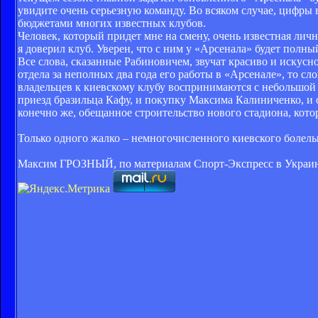
увидите очень серьезную команду. Во всяком случае, цифры 
бюджетами многих известных клубов.
Человек, который придет мне на смену, очень известная личн
я доверил клуб. Уверен, что с ним у «Арсенала» будет полны
Все слова, сказанные Рабиновичем, звучат красиво и искусн
отдела за неполных два года его работы в «Арсенале», то сл
владельцев к киевскому клубу воспринимаются с небольшой 
приезд бразильца Кафу, и покупку Максима Калиниченко, и о
конечно же, обещанное строительство нового стадиона, кото
Только одного жалко – немногочисленного киевского болельщик
Максим ГРОЗНЫЙ, по материалам Спорт-Экспресс в Украи