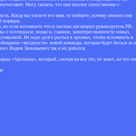
впечатляют. Могу сказать, что они вполне сопоставимы с
ость. Когда вы узнаете его имя, то поймете, почему именно ему
й порядок.
о, но если вспомнить что и сколько наговорил руководитель PR-
ова о потенциале, мощи и, главное, заинтересованности новых
ухмылкой. Не надо долго рыться в архивах, чтобы вспомнить и
бещания «звездности» новой команды, которая будет биться за п
рого Вадим Зиновьевич так и не добился.
а «Арсенала», который, смотря на все это, не знает, на что ему 
не