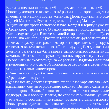
Вслед за шестью игроками «Днепра», арендованными «Кривб
Новое руководство киевского «Арсенала», которое придет на
изменить нынешний состав команды. Производиться это буд
Сергей Матюхин, Руслан Бидненко и Йонуц Мазилу.
Защитник днепропетровского клуба
Богдан Шершун
уже ус
«Арсенале», - не «утка». О таком варианте продолжения карь
Киев я еду не один. Вместе со мной отправятся и Ролан Гус
Наверняка «Днепр» не расстанется со всеми футболистами на
значимую сумму за игроков, которые не пришлись ко двору 
относится весьма позитивно. «О планирующейся сделке знал у
деньги в развитие клуба и вправе распоряжаться своим имущ
команды. На нем новое руководство планирует озвучить свои
По обещаниям экс-президента «Арсенала»
Вадима Рабинов
намерениями, но, с другой стороны, оговорился в своем инте
уговорить новых инвесторов».
- Сначала я их вроде бы заинтересовал, затем они отказались
«Арсенала» в их руках.
Судя по всему, дорогая игрушка стала не по карману уважа
владельцам, сделав это довольно красиво. Выйдя сухим из в
«Канониров», Вадим Зиновьевич пообещал, что новые владел
подберут, да и вообще, планы, по словам Рабиновича, у них ч
- Эти люди в состоянии не только построить стадион и достр
Новые руководители намерены основательно почистить ком
текущем сезоне главной задачей обновленного «Арсенала» б