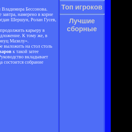
Топ игроков
ы Владимира Бессонова.
 завтра, намерено в корне
огдан Шершун, Ролан Гусев,
Лучшие
сборные
 продолжить карьеру в
едложение. К тому же, в
Йонуц Мазилу».
бе выложить на стол столь
варов
к такой затее
 Руководство вкладывает
да состоится собрание