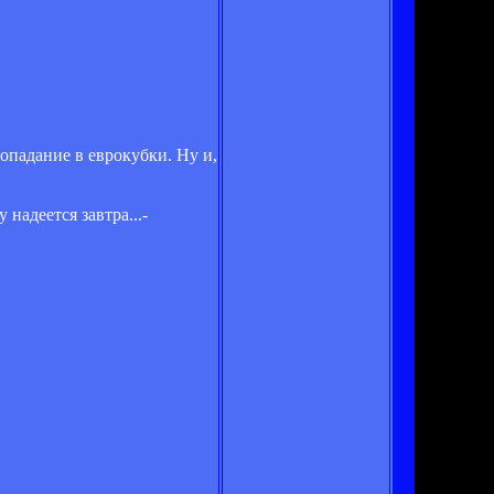
опадание в еврокубки. Ну и,
надеется завтра...-