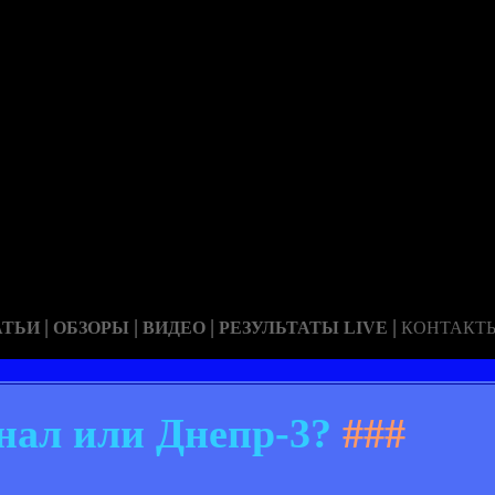
|
|
|
|
АТЬИ
ОБЗОРЫ
ВИДЕО
РЕЗУЛЬТАТЫ LIVE
КОНТАКТ
нал или Днепр-3?
###