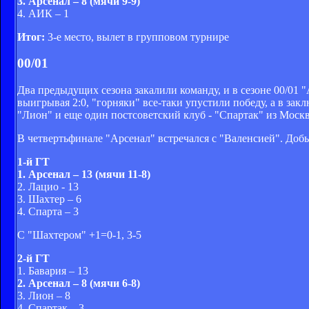
3. Арсенал – 8 (мячи 9-9)
4. АИК – 1
Итог:
3-е место, вылет в групповом турнире
00/01
Два предыдущих сезона закалили команду, и в сезоне 00/01
выигрывая 2:0, "горняки" все-таки упустили победу, а в за
"Лион" и еще один постсоветский клуб - "Спартак" из Москв
В четвертьфинале "Арсенал" встречался с "Валенсией". Добыв
1-й ГТ
1. Арсенал – 13 (мячи 11-8)
2. Лацио - 13
3. Шахтер – 6
4. Спарта – 3
С "Шахтером" +1=0-1, 3-5
2-й ГТ
1. Бавария – 13
2. Арсенал – 8 (мячи 6-8)
3. Лион – 8
4. Спартак – 3