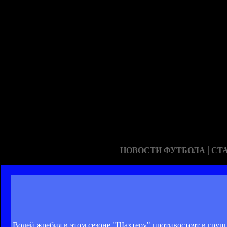
|
НОВОСТИ ФУТБОЛА
СТ
Волей жребия в этом сезоне "Шахтеру" противостоят в гру