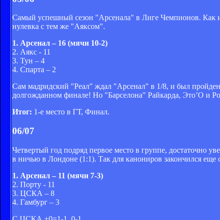
Самый успешный сезон "Арсенала" в Лиге Чемпионов. Как и 
нулевка с тем же "Аяксом".
1. Арсенал – 16 (мячи 10-2)
2. Аякс - 11
3. Тун – 4
4. Спарта – 2
Сам мадридский "Реал" ждал "Арсенал" в 1/8, и был пройден 
долгожданном финале! Но "Барселона" Райкарда, Это’О и Рона
Итог:
1-е место в ГТ, Финал.
06/07
Четвертый год подряд первое место в группе, достаточно ув
в ничью в Лондоне (1:1). Так для канониров закончился еще
1. Арсенал – 11 (мячи 7-3)
2. Порту - 11
3. ЦСКА – 8
4. Гамбург – 3
С ЦСКА +0=1-1, 0-1