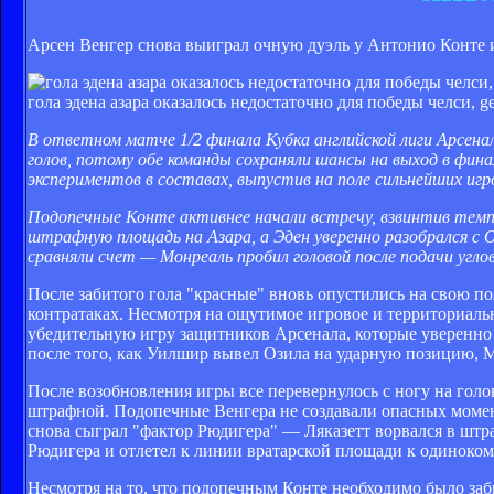
Арсен Венгер снова выиграл очную дуэль у Антонио Конте и
гола эдена азара оказалось недостаточно для победы челси, ge
В ответном матче 1/2 финала Кубка английской лиги Арсена
голов, потому обе команды сохраняли шансы на выход в фин
экспериментов в составах, выпустив на поле сильнейших игр
Подопечные Конте активнее начали встречу, взвинтив темп 
штрафную площадь на Азара, а Эден уверенно разобрался с 
сравняли счет — Монреаль пробил головой после подачи углов
После забитого гола "красные" вновь опустились на свою по
контратаках. Несмотря на ощутимое игровое и территориаль
убедительную игру защитников Арсенала, которые уверенно
после того, как Уилшир вывел Озила на ударную позицию, М
После возобновления игры все перевернулось с ногу на гол
штрафной. Подопечные Венгера не создавали опасных моменто
снова сыграл "фактор Рюдигера" — Ляказетт ворвался в штра
Рюдигера и отлетел к линии вратарской площади к одиноком
Несмотря на то, что подопечным Конте необходимо было заби