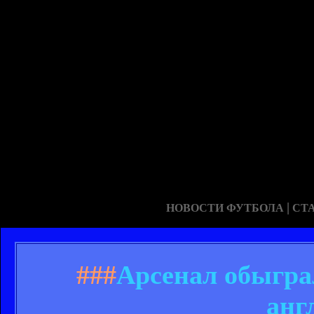
|
НОВОСТИ ФУТБОЛА
СТ
###
Арсенал обыгра
анг