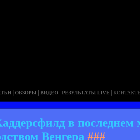
|
|
|
|
АТЬИ
ОБЗОРЫ
ВИДЕО
РЕЗУЛЬТАТЫ LIVE
КОНТАКТ
аддерсфилд в последнем 
одством Венгера
###