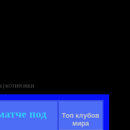
|
Ы
КОТИРОВКИ
матче под
Топ клубов
мира