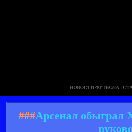
|
НОВОСТИ ФУТБОЛА
СТ
###
Арсенал обыграл Х
руков