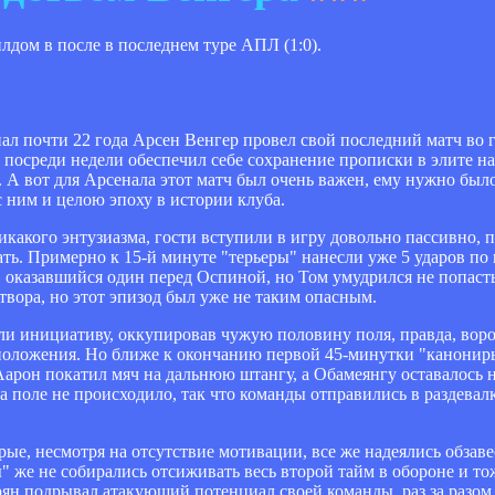
ом в после в последнем туре АПЛ (1:0).
нал почти 22 года Арсен Венгер провел свой последний матч во 
посреди недели обеспечил себе сохранение прописки в элите на
 А вот для Арсенала этот матч был очень важен, ему нужно было
с ним и целою эпоху в истории клуба.
какого энтузиазма, гости вступили в игру довольно пассивно, 
ть. Примерно к 15-й минуте "терьеры" нанесли уже 5 ударов по
 оказавшийся один перед Оспиной, но Том умудрился не попасть
вора, но этот эпизод был уже не таким опасным.
ли инициативу, оккупировав чужую половину поля, правда, воро
положения. Но ближе к окончанию первой 45-минутки "канониры
 Аарон покатил мяч на дальнюю штангу, а Обамеянгу оставалось 
на поле не происходило, так что команды отправились в раздев
рые, несмотря на отсутствие мотивации, все же надеялись обзав
же не собирались отсиживать весь второй тайм в обороне и тож
рян подрывал атакующий потенциал своей команды, раз за разом