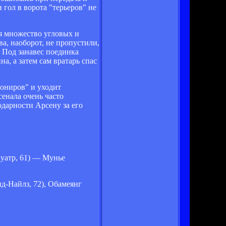
 гол в ворота "терьеров" не
я множество угловых и
ва, наоборот, не пропустили,
. Под занавес поединка
а, а затем сам вратарь спас
нониров" и уходит
енала очень часто
одарности Арсену за его
уатр, 61) — Мунье
-Найлз, 72), Обамеянг