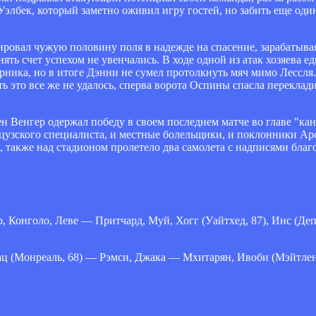
элбек, который заметно оживил игру гостей, но забить еще один
ровал чужую половину поля в надежде на спасение, зарабатыва
ть счет успехом не увенчались. В ходе одной из атак хозяева ед
рника, но в итоге Дэнни не сумел протолкнуть мяч мимо Лессля
ь это все же не удалось, сперва ворота Оспины спасла перекладин
н Венгер одержал победу в своем последнем матче во главе "ка
нцузского специалиста, и местные болельщики, и поклонники Арс
 также над стадионом пролетело два самолета с надписями благ
Конголо, Леве — Притчард, Муй, Хогг (Уайтхед, 87), Инс (Деп
 (Монреаль, 68) — Рэмси, Джака — Мхитарян, Ивоби (Мэйтленд