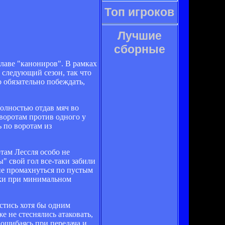
Топ игроков
Лучшие
сборные
главе "канониров". В рамках
 следующий сезон, так что
 обязательно побеждать,
полностью отдав мяч во
 воротам против одного у
 по воротам из
там Лессля особо не
" свой гол все-таки забили
не промахнуться по пустым
алки при минимальном
естись хотя бы одним
е не стеснялись атаковать,
 ошибаясь при передача и