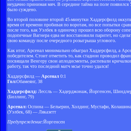
неудачно принимая мяч. В середине тайма на поле появился У
было суждено.
Во второй половине второй 45-минутки Хаддерсфилд оккупи
время от времени пробивая по воротам, но все попытки сравня
после того, как Уэлбек в одиночку прошел всю оборону сопе
подопечные Вагнера едва не восстановили паритет, но сделат
свою команду после очередного розыгрыша углового.
Как итог, Арсенал минимально обыграл Хаддерсфилд, а Арсе
победителем. Стоит отметить то, как стадион проводил фра
посвящали Венгеру свои аплодисменты, распевали кричалки,
работу, так что последний матч мсье точно удался!
Хаддерсфилд —
Арсенал
0:1
Гол:
Обамеянг, 38
Хаддерсфилд:
Лессль — Хадерджонаж, Йоргенсен, Шиндлер, 
(Биллинг, 79)
Арсенал:
Оспина — Бельерин, Холдинг, Мустафи, Колашинац
(Уэлбек, 68) — Ляказетт
Предупреждение:
Йоргенсен