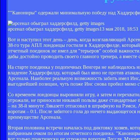
""Канониры" одержали минимальную победу над Хаддерсфилд
арсенал обыграл хаддерсфилд, getty images
13 мая 2018, 18:53
Вот и наступил этот день – день, когда возглавляющий Арсе
38-го тура АПЛ лондонцы гостили в Хаддерсфилде, который 
отчетный поединок не имел для "терьеров" особой важности.
дабы достойно проводить своего главного тренера, а вместе 
На старте поединка у подопечных Венгера не наблюдалось ни
владение Хаддерсфилду, который был явно не против атакова
Арсенала. Наиболее реальную возможность забить имел Инс,
выгоднейшей позиции, чуть позже Инс снова пробил мимо ст
Со временем лондонцы выровняли игру, а затем и перехвати
угрожали, не приносили никакой пользы даже стандартные 
– на 38-й минуте Ляказетт отпасовал в штрафную на Рэмси,
воротам – 0:1. После забитого гола до ничего выдающегося 
преимуществе Арсенала.
Вторая половина встречи началась под диктовку хозяев, кото
набранным очком по итогам отчетного поединка. "Канониры" 
вот только практически не угрожали воротам Лессля, Мхита