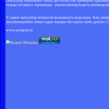
Оба клуба оценивают своих футболистов примерно одинаково
только отсамого Аршавина– захочетонпереходить внемецкий
У самих жеклубов вопросов возникнуть недолжно. Как уверя
вполневероятен обмен один наодин без каких-либо доплат.
www.sovsport.ru