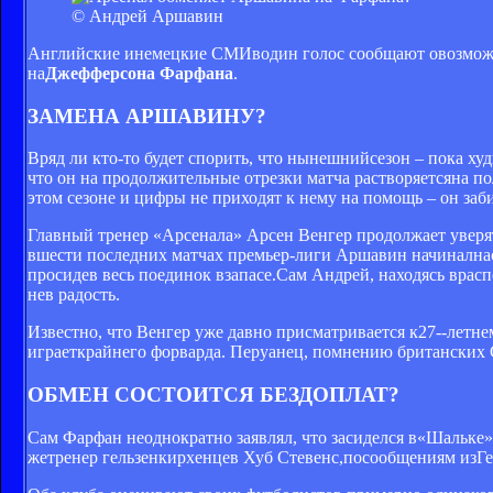
© Андрей Аршавин
Английские инемецкие СМИводин голос сообщают овозмож
на
Джефферсона Фарфана
.
ЗАМЕНА АРШАВИНУ?
Вряд ли кто-то будет спорить, что нынешнийсезон – пока х
что он на продолжительные отрезки матча растворяетсяна пол
этом сезоне и цифры не приходят к нему на помощь – он заби
Главный тренер «Арсенала» Арсен Венгер продолжает уверят
вшести последних матчах премьер-лиги Аршавин начиналнаск
просидев весь поединок взапасе.Сам Андрей, находясь врас
нев радость.
Известно, что Венгер уже давно присматривается к27‑-ле
играеткрайнего форварда. Перуанец, помнению британских
ОБМЕН СОСТОИТСЯ БЕЗДОПЛАТ?
Сам Фарфан неоднократно заявлял, что засиделся в«Шальке»
жетренер гельзенкирхенцев Хуб Стевенс,посообщениям изГе