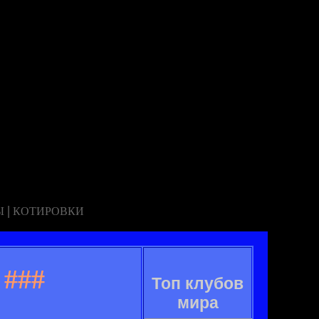
|
Ы
КОТИРОВКИ
###
Топ клубов
мира