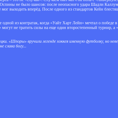
 Оспины не было шансов: после неопасного удара Шадли Каллум 
е мог выходить вперёд. После одного из стандартов Кейн блест
де одной из контратак, когда «Уайт Харт Лейн» мечтал о победе
 могут не тратить силы на еще один второстепенный турнир, а 
цки. «Шпоры» вручили легенде хоккея именную футболку, но нев
е слава богу...