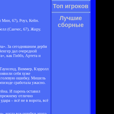
Топ игроков
Лучшие
 Мин, 67), Роуз, Кейн.
сборные
елл (Санчес, 67), Жиру.
ла». За сегодняшним дерби
Венгер дал очередной
», как Гиббз, Артета и
 Таунсенд, Виммер, Кэрролл
роявили себя хуже
ил голевую ошибку. Мишель
эпизоде сработала ужасно.
ейна. И парень оставил
о-прежнему отлично
дара – всё не в ворота, всё
м», когда все ошибки этого