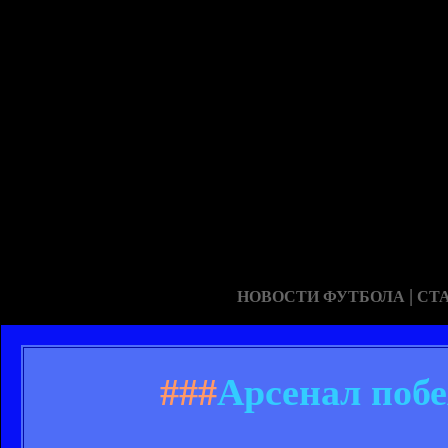
|
НОВОСТИ ФУТБОЛА
СТ
###
Арсенал побе