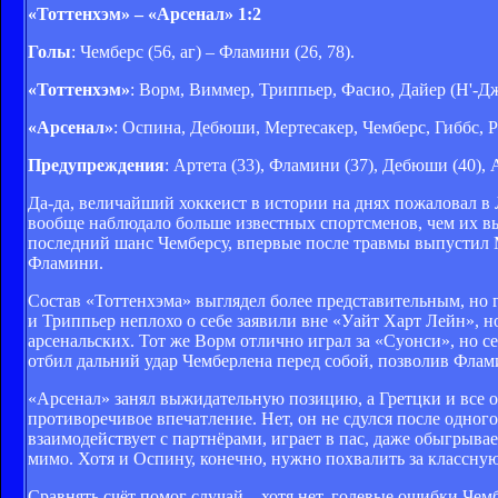
«Тоттенхэм» – «Арсенал» 1:2
Голы
: Чемберс (56, аг) – Фламини (26, 78).
«Тоттенхэм»
: Ворм, Виммер, Триппьер, Фасио, Дайер (Н'-Дж
«Арсенал»
: Оспина, Дебюши, Мертесакер, Чемберс, Гиббс, Р
Предупреждения
: Артета (33), Фламини (37), Дебюши (40), 
Да-да, величайший хоккеист в истории на днях пожаловал в
вообще наблюдало больше известных спортсменов, чем их в
последний шанс Чемберсу, впервые после травмы выпустил Ме
Фламини.
Состав «Тоттенхэма» выглядел более представительным, но 
и Триппьер неплохо о себе заявили вне «Уайт Харт Лейн», н
арсенальских. Тот же Ворм отлично играл за «Суонси», но 
отбил дальний удар Чемберлена перед собой, позволив Фламин
«Арсенал» занял выжидательную позицию, а Гретцки и все о
противоречивое впечатление. Нет, он не сдулся после одног
взаимодействует с партнёрами, играет в пас, даже обыгрывает
мимо. Хотя и Оспину, конечно, нужно похвалить за классную
Сравнять счёт помог случай... хотя нет, голевые ошибки Чем