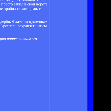
просто забил в свои ворота.
яще пробил ножницами, и
 в дерби, Фламини пушечным
«Арсенал» сохраняет шансы
ерно написали там его