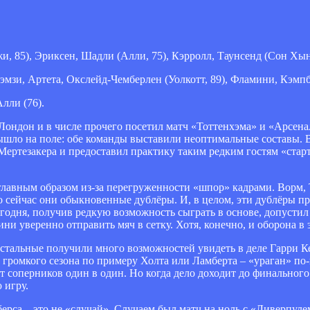
и, 85), Эриксен, Шадли (Алли, 75), Кэрролл, Таунсенд (Сон Хын
эмзи, Артета, Окслейд-Чемберлен (Уолкотт, 89), Фламини, Кэмпб
Алли (76).
 Лондон и в числе прочего посетил матч «Тоттенхэма» и «Арсена
ышло на поле: обе команды выставили неоптимальные составы. 
ртезакера и предоставил практику таким редким гостям «старта
главным образом из-за перегруженности «шпор» кадрами. Ворм,
о сейчас они обыкновенные дублёры. И, в целом, эти дублёры п
сегодня, получив редкую возможность сыграть в основе, допуст
и уверенно отправить мяч в сетку. Хотя, конечно, и оборона в 
стальные получили много возможностей увидеть в деле Гарри К
о громкого сезона по примеру Холта или Ламберта – «ураган» п
 соперников один в один. Но когда дело доходит до финального у
 игру.
берса – это не «случай». Случаем был матч на ноль с «Ливерпуле