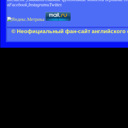
в
Facebook
,
Instagram
и
Twitter
.
© Неофициальный фан-сайт английского 