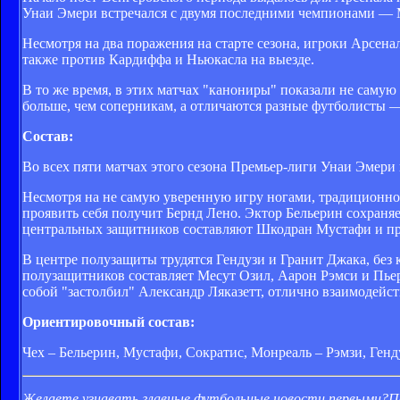
Унаи Эмери встречался с двумя последними чемпионами — 
Несмотря на два поражения на старте сезона, игроки Арсена
также против Кардиффа и Ньюкасла на выезде.
В то же время, в этих матчах "канониры" показали не самую 
больше, чем соперникам, а отличаются разные футболисты — 
Состав:
Во всех пяти матчах этого сезона Премьер-лиги Унаи Эмери и
Несмотря на не самую уверенную игру ногами, традиционно 
проявить себя получит Бернд Лено. Эктор Бельерин сохраняе
центральных защитников составляют Шкодран Мустафи и при
В центре полузащиты трудятся Гендузи и Гранит Джака, без 
полузащитников составляет Месут Озил, Аарон Рэмси и Пьер
собой "застолбил" Александр Ляказетт, отлично взаимодейс
Ориентировочный состав:
Чех – Бельерин, Мустафи, Сократис, Монреаль – Рэмзи, Ген
Желаете узнавать главные футбольные новости первыми?
П