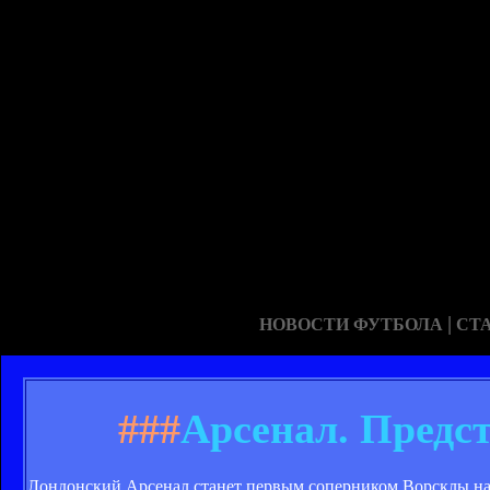
|
НОВОСТИ ФУТБОЛА
СТ
###
Арсенал. Предс
Лондонский Арсенал станет первым соперником Ворсклы на