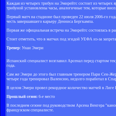
Каждая из четырех трибун на Эмирейтс состоит из четырех 
трибуной установлены часы, аналогичные тем, которые вис
Первый матч на стадионе был проведен 22 июля 2006-го год
честь завершавшего карьеру Денниса Бергкампа.
Первая же официальная встреча на Эмирейтс состоялась в р
Стоит отметить, что в матчах под эгидой УЕФА из-за запрет
Тренер
: Унаи Эмери
Испанский специалист возглавил Арсенал перед стартом тек
года.
Сам же Эмери до этого был главным тренером Пари Сен-Жерме
четыре года тренировал Валенсию, недолго поработал в Спар
В целом Эмери провел рекордное количество матчей в Лиге Е
Прошлый сезон:
6-е место
В последнем сезоне под руководством Арсена Венгера "кано
французском специалисте.