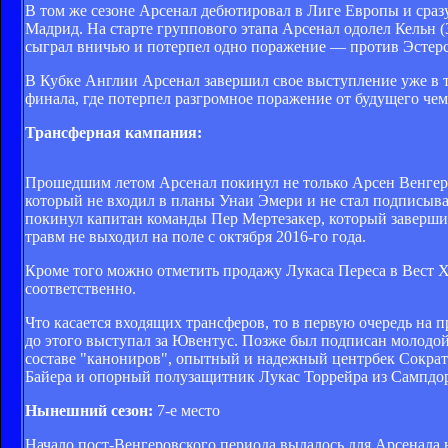
В том же сезоне Арсенал дебютировал в Лиге Европы и сраз
Мадрид. На старте группового этапа Арсенал одолел Кельн (
сыграл вничью и потерпел одно поражение — против Эстерсун
В Кубке Англии Арсенал завершил свое выступление уже в тр
финала, где потерпел разгромное поражение от будущего че
Трансферная кампания:
Прошедшим летом Арсенал покинул не только Арсен Венгер, 
который не входил в планы Унаи Эмери и не стал подписыват
покинул капитан команды Пер Мертезакер, который завершил
травм не выходил на поле с октября 2016-го года.
Кроме того можно отметить продажу Лукаса Переса в Вест 
соответственно.
Что касается входящих трансферов, то в первую очередь н
до этого выступал за Ювентус. Позже был подписан молодой
составе "канониров", опытный и надежный центрбек Сократи
Байера и опорный полузащитник Лукас Торрейра из Сампдо
Нынешний сезон:
7-е место
Начало пост-Венгеровского периода выдалось для Арсенала н