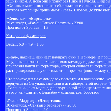
защитником. А пока они играют без Пике и Пуйоля. Лидеры «
«Севилья» может позволить себе отдать все силы в этом пое
октября каталонцы принимают «Реал». Словом, должно быть
«Севилья» - «Барселона»
29 сентября, «Рамон Санчес Пасхуан» - 23:00
Прогноз от Sport.ua – 1:3
Котировки букмекеров:
Betfair: 6.8 – 4.9 – 1.55
«Реал», наконец, начинает набирать очки в Примере. В про
Моуриньо, наконец, похвалил свою команду и даже помирилс
пригрозил найти информатора, который сливает информацию
растиражировала слухи о том, что назрел конфликт между т
Что происходит на самом деле - посмотрим в воскресенье, к
вернулась из Сегунды, записали в аутсайдеры этой встречи.
«Валенсии», а от мадридцев в турнирной таблице отстает ли
на это, на «Сантьяго Бернабеу» команда едет бороться.
«Реал» Мадрид – «Депортиво»
30 сентября, «Сантьяго Бернабеу» - 20:50
Прогноз от Sport.ua – 2:0