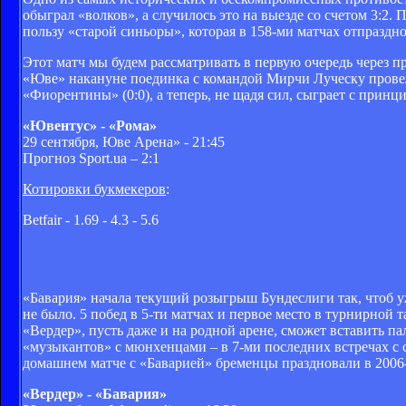
обыграл «волков», а случилось это на выезде со счетом 3:2.
пользу «старой синьоры», которая в 158-ми матчах отпраздн
Этот матч мы будем рассматривать в первую очередь через 
«Юве» накануне поединка с командой Мирчи Луческу провел
«Фиорентины» (0:0), а теперь, не щадя сил, сыграет с при
«Ювентус» - «Рома»
29 сентября, Юве Арена» - 21:45
Прогноз Sport.ua – 2:1
Котировки букмекеров
:
Betfair - 1.69 - 4.3 - 5.6
«Бавария» начала текущий розыгрыш Бундеслиги так, чтоб у
не было. 5 побед в 5-ти матчах и первое место в турнирной
«Вердер», пусть даже и на родной арене, сможет вставить п
«музыкантов» с мюнхенцами – в 7-ми последних встречах с
домашнем матче с «Баварией» бременцы праздновали в 2006-м
«Вердер» - «Бавария»