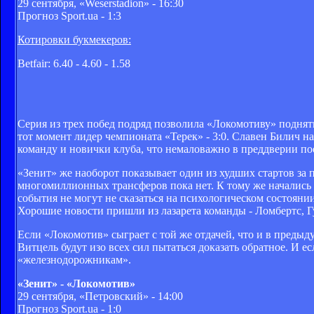
29 сентября, «Weserstadion» - 16:30
Прогноз Sport.ua - 1:3
Котировки букмекеров:
Betfair: 6.40 - 4.60 - 1.58
Серия из трех побед подряд позволила «Локомотиву» поднят
тот момент лидер чемпионата «Терек» - 3:0. Славен Билич н
команду и новички клуба, что немаловажно в преддверии по
«Зенит» же наоборот показывает один из худших стартов за 
многомиллионных трансферов пока нет. К тому же начались
события не могут не сказаться на психологическом состояни
Хорошие новости пришли из лазарета команды - Ломбертс, 
Если «Локомотив» сыграет с той же отдачей, что и в предыду
Витцель будут изо всех сил пытаться доказать обратное. И е
«железнодорожникам».
«Зенит» - «Локомотив»
29 сентября, «Петровский» - 14:00
Прогноз Sport.ua - 1:0