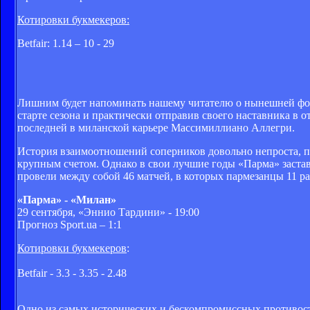
Котировки букмекеров:
Betfair: 1.14 – 10 - 29
Лишним будет напоминать нашему читателю о нынешней фор
старте сезона и практически отправив своего наставника в 
последней в миланской карьере Массимиллиано Аллегри.
История взаимоотношений соперников довольно непроста, пу
крупным счетом. Однако в свои лучшие годы «Парма» заставл
провели между собой 46 матчей, в которых пармезанцы 11 ра
«Парма» - «Милан»
29 сентября, «Эннио Тардини» - 19:00
Прогноз Sport.ua – 1:1
Котировки букмекеров
:
Betfair - 3.3 - 3.35 - 2.48
Одно из самых исторических и бескомпромиссных противосто