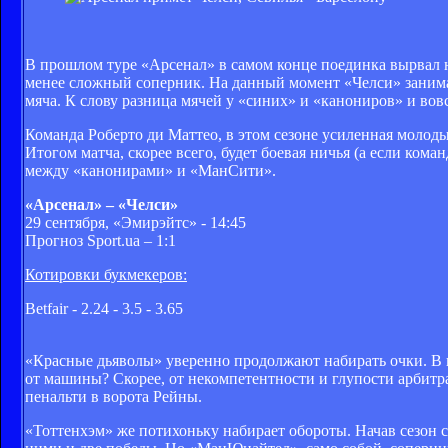
В прошлом туре «Арсенал» в самом конце поединка вырвал н
менее сложный соперник. На данный момент «Челси» занимае
мяча. К слову разница мячей у «синих» и «канониров» и вов
Команда Роберто ди Маттео, в этом сезоне усиленная молоды
Итогом матча, скорее всего, будет боевая ничья (а если ком
между «канонирами» и «МанСити».
«Арсенал» – «Челси»
29 сентября, «Эмирэйтс» - 14:45
Прогноз Sport.ua – 1:1
Котировки букмекеров:
Betfair - 2.24 - 3.5 - 3.65
«Красные дьяволы» уверенно продолжают набирать очки. В 
от машины? Скорее, от некомпетентности и глупости арбит
пенальти в ворота Рейны.
«Тоттенхэм» же потихоньку набирает обороты. Начав сезон с