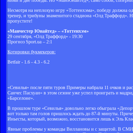
ними и две победы. Но «МанЮнайтед», само собой, соперник
Несмотря на неплохую игру «Тоттенхэма», победу должна о
тренер, и трибуны знаменитого стадиона «Олд Траффорд». Но
пропустите!
«Манчестер Юнайтед» – «Тоттенхэм»
29 сентября, «Олд Траффорд» - 19:30
Прогноз Sport.ua – 2:1
Котировки букмекеров:
Betfair - 1.6 - 4.3 - 6.2
«Севилья» после пяти туров Примеры набрала 11 очков и р
Санчес Пасхуан» в этом сезоне уже успел проиграть и мадри
«Барселоне».
В прошлом туре «Севилья» довольно легко обыграла «Депорт
вот только там голов пришлось ждать до 87-й минуты. Прич
Иньесты, который, возможно, восстановится лишь к Эль Кла
Явные проблемы у команды Виллановы и с защитой. В СМИ 